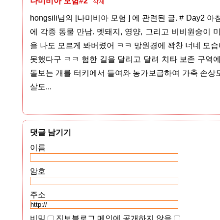
나미비아 모험#2
삭제
hongsili님의 [나미비아 모험 ] 에 관련된 글. # Day
에 각종 동물 만남. 멧돼지, 영양, 그리고 비비원숭이 
을 나도 모르게 봐버렸어 ㅋㅋ 망원경에 꽉찬 너네 모
못했다구 ㅋㅋ 험한 길을 달리고 달려 치타 보존 구역에
돌보는 개를 터키에서 들여와 농가보급하여 가축 손상도
살도...
댓글 남기기
이름
암호
주소
비밀
진보블로그 메인에 공개하지 않음