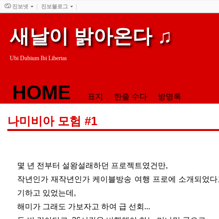
진보넷
진보블로그
새날이 밝아온다 ♫
Ubi Dubium Ibi Libertas
HOME
표지
한줄 수다
방명록
나미비아 모험 #1
몇 년 전부터 설왕설래하던 프로젝트였건만,
작년인가 재작년인가 케이블방송 여행 프로에 소개되었다고
기하고 있었는데,
해미가 그래도 가보자고 하여 급 선회...