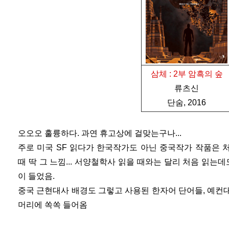
삼체 : 2부 암흑의 숲
류츠신
단숨, 2016
오오오 훌륭하다. 과연 휴고상에 걸맞는구나...
주로 미국 SF 읽다가 한국작가도 아닌 중국작가 작품은 
때 딱 그 느낌... 서양철학사 읽을 때와는 달리 처음 읽는
이 들었음.
중국 근현대사 배경도 그렇고 사용된 한자어 단어들, 예컨대 
머리에 쏙쏙 들어옴