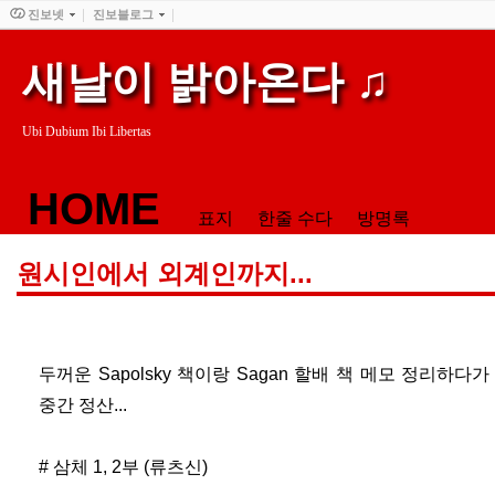
진보넷
진보블로그
새날이 밝아온다 ♫
Ubi Dubium Ibi Libertas
HOME
표지
한줄 수다
방명록
원시인에서 외계인까지...
두꺼운 Sapolsky 책이랑 Sagan 할배 책 메모 정리하
중간 정산...
# 삼체 1, 2부 (류츠신)