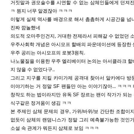
거짓말과 권모술수를 시연할 수 없는 삼체인들에게 던져진
ㅋ 뭔지 너무 알겠잖아 ㅋㅋㅋ
이렇게 실제 역사를 배경으로 해서 촘촘하게 시공간을 넘
진짜 깜놀했네
의도적 오마주인건지, 거대한 전제라서 피해갈 수 없었던 소
우주사회학 개념은 아시모프 할배의 파운데이션에 등장한 
우주 공리는 아시모프의 로봇3원칙.
나노물질을 이용한 우주 엘리베이터 논의는 아서클라크 할배의 fou
지 않을 수 없었다구..
그리고 지구를 지킬 카미가제 공격대 찾아서 알카에다 방
이야기하는 거 정말 SF 팬들만 아는 이야기잖아... ㅋㅋㅋ
창작도 하는 법이라지만 유독 SF 장르는 팬이 작가가 되는 
식구같은 정겨움이 생김 ㅋㅋ
본 주제인 삼체 문제의 경우, 가위/바위/보 간단한 조합이지
없듯이 삼체의 랜덤니스가 정말 그리 예측불가능한 것인가?
소설 속 관계가 뭐든지 삼체로 보임 ㅋㅋㅋ