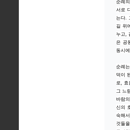
순례의
서로 
는다.
길 위
누고,
은 공
동시에
순례는
덕이 
로, 
그 느
바람의 
신의 
숙해서
것들을