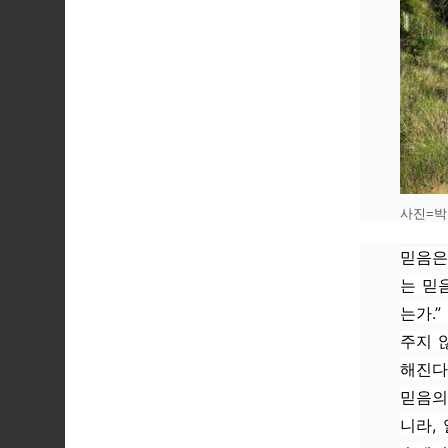
사진=박
믿음은
는 믿
는가.”
주지 
해진다
믿음의
니라,