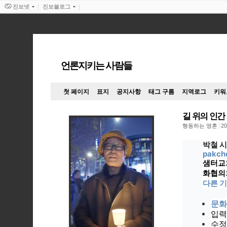
진보넷
진보블로그
언론지키는 사람들
첫 페이지
표지
공지사항
태그 구름
지역로그
키워
길 위의 인간
행동하는 영혼
20
박철 
pakch
샘터교
화협의
다른 기
문화
입력 
수정 