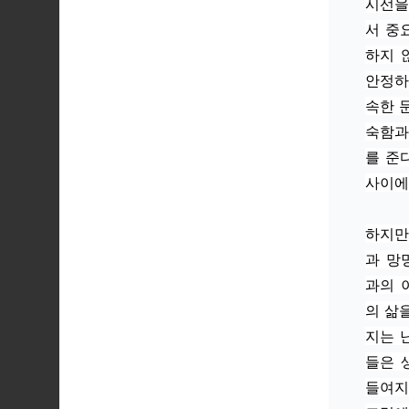
시선을
서 중
하지 
안정하
속한 
숙함과
를 준
사이에
하지만
과 망
과의 
의 삶
지는 
들은 
들여지