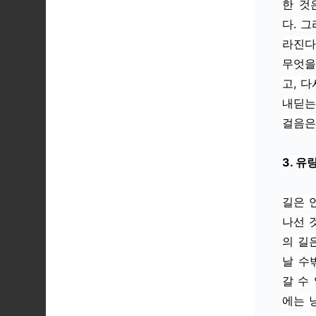
한 것
다. 
라진다
무엇을
고, 
내딛는
걸음은
3. 유
길은 
나선 
의 길
날 수
갈 수
에는 