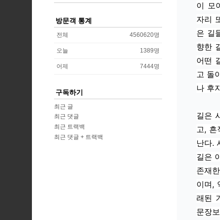
이 모
자리 
방문객 통계
은 길
전체
4560620
명
향한 
오늘
1389
명
어떤 
어제
7444
명
고 돌
나 후
구독하기
최근 글
길은 
최근 댓글
최근 트랙백
고, 
최근 댓글 + 트랙백
난다.
길은 
존재한
이며,
래된 
문장보