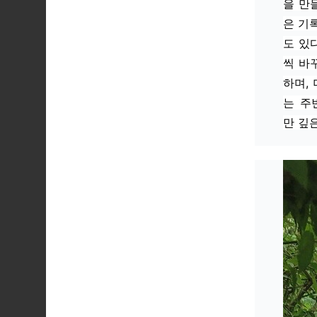
을 만
은 기
도 있
씩 바
하며,
는 주
만 깊