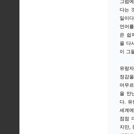
그럼에
다는 
일이다
언어를
은 쉽
을 다
이 그
유랑자
정감을
머무르
을 만
다. 
세계에
점점 
지만,