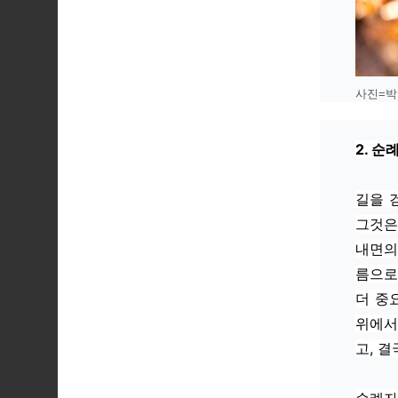
사진=박
2. 순
길을 
그것은
내면의
름으로
더 중
위에서
고, 