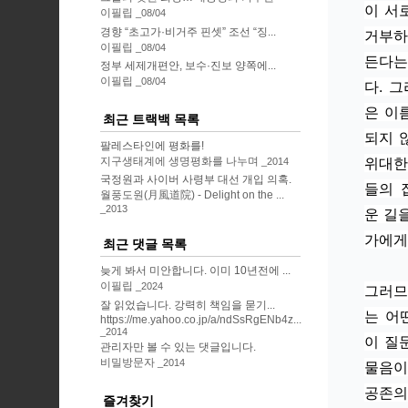
이 서
이필립
08/04
경향 “초고가·비거주 핀셋” 조선 “징...
거부하
이필립
08/04
든다는
정부 세제개편안, 보수·진보 양쪽에...
이필립
08/04
다. 
은 이
최근 트랙백 목록
되지 
팔레스타인에 평화를!
위대한
지구생태계에 생명평화를 나누며
2014
국정원과 사이버 사령부 대선 개입 의혹.
들의 
월풍도원(月風道院) - Delight on the ...
2013
운 길
가에게
최근 댓글 목록
늦게 봐서 미안합니다. 이미 10년전에 ...
이필립
2024
그러므
잘 읽었습니다. 강력히 책임을 묻기...
는 어
https://me.yahoo.co.jp/a/ndSsRgENb4z...
2014
이 질
관리자만 볼 수 있는 댓글입니다.
비밀방문자
2014
물음이
공존의
즐겨찾기