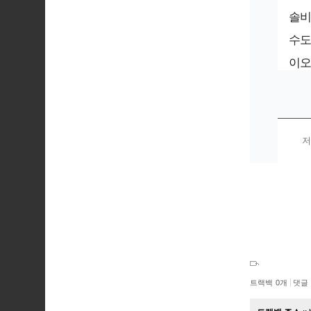
솔비
수도
이오
저
트랙백
0
개
댓글