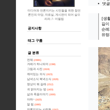
댓글
미디어와 언론지키는 시민들을 위한 참언
론인의 마당, 자료실, 게시판이 되어 살으
[생
리라..!
이필립
길이
공지사항
순례
유랑
태그 구름
글 분류
전체
(23991)
겨레가 하나되어
(1398)
그림과 사진
(1624)
깨어있는 의식
(1623)
남녁소식 북녁소식
(1626)
명상이 뭐 길래
(1512)
귀 맑아지는 방
(1403)
삶과 죽음이야기
(1600)
아하~
(1625)
알 림
(1660)
언론지키는 사람들
(1507)