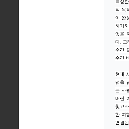
특정한
적 목
이 완
하기까
엇을 
다. 
순간 
순간 
현대 
념을 
는 사
버린 
찾고자
한 여
연결된