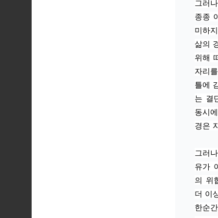
그러나
종종 
미하지
삶의 
위해 
자리를
틀에 
는 결
동시에
경은 
그러나
유가 
의 위
더 이
한순간