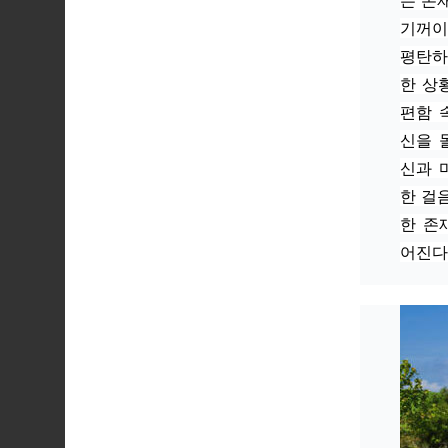
는 존
기꺼이
평탄하
한 상
편함 
신을 
신과 
한 걸
한 존
어진다