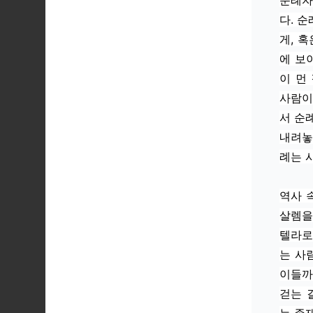
순례자
다. 
게, 
에 보
이 먼
사람이
서 순
내려놓
례는 
역사 
살렘을
텔라로
는 사
이들까
걷는 