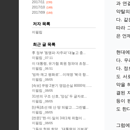
2017/11
과 연
(150)
2017/10
(149)
약탈의
2017/09
(144)
다. 
저자 목록
따라 
이필립
은 언
최근 글 목록
현대에
李 정부 '동맹파·자주파' 대놓고 충...
이필립
07:11
다. 
이 대통령, 유가협 회원 청와대 초청...
다. 
이필립
06:51
'빙하 깨고 평화로'…이재명 '북극 항...
도 서
이필립
08/05
약을 
[속보] 쿠팡 2분기 영업손실 8000억…...
이필립
08/05
결된 
31번의 구조 신호, '앙심' 두 글자로...
등이 
이필립
08/05
[단독]초선 때 산 땅 되팔고…그린벨...
도 한다
이필립
08/05
[전문] “한·미·일의 3위1체 위협이 ...
이필립
08/05
그럼에
그들의 헛된 희망…'대통령의 거부권'