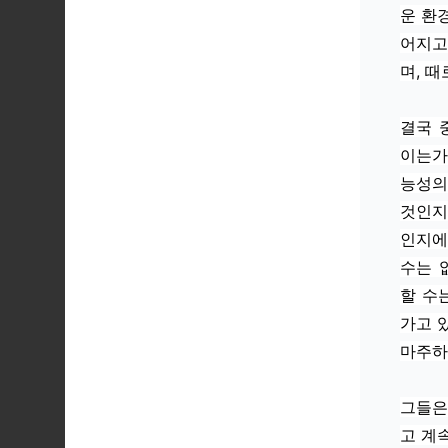
운 환
어지고
며, 
결국 
이는가
능성의
것인지
인지에
수는 
할 수는
가고 
마주하
그들은
고 계