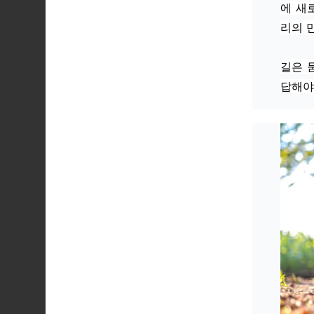
에 새
리의 
길은 
답해야