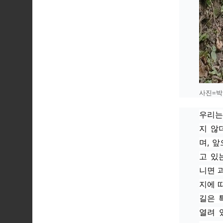
사진=박
우리는
지 않
며, 
고 있
니면 
지에 
길은 
열려 