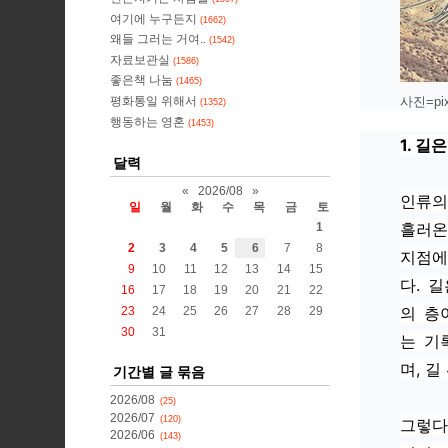
여기에 누구든지
(1662)
왜들 그러는 거여..
(1542)
자료보관실
(1586)
좋은책 나눔
(1465)
평화통일 위해서
사진=pix
(1352)
행동하는 영혼
(1453)
1. 
달력
«
2026/08
»
인류의
일
월
화
수
목
금
토
흘러온
1
2
3
4
5
6
7
8
지점에
9
10
11
12
13
14
15
다. 
16
17
18
19
20
21
22
의 층
23
24
25
26
27
28
29
30
31
는 기
며, 길
기간별 글 묶음
2026/08
(25)
2026/07
(120)
그렇다
2026/06
(143)