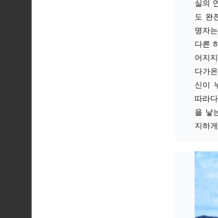
실의 
도 완
명자는
다른 
어지지
다가온
신이 
따라다
을 낳
지하게