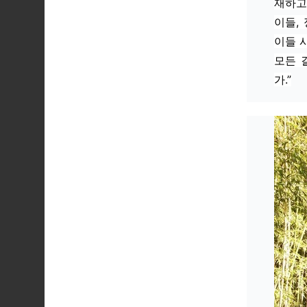
재하고
이들,
이들 
모든 
가.”