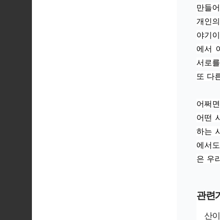
만들어
개인의
야기이
에서 
서로를
또 다
어쩌면
어떤 
하는 
에서도
은 우
관련
산이