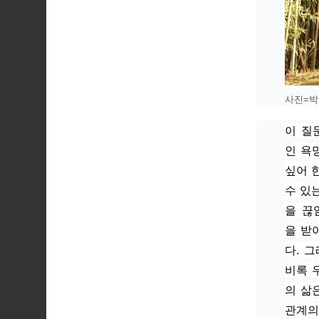
사진=박
이 질
인 욕
싶어 
수 있
을 끊
을 받
다. 
비록 
의 삶은
관계의