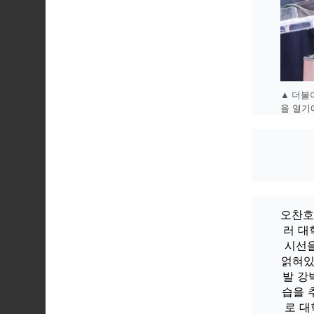
▲더불어
을 열기
오찬호
러 대
시선을
얽혀있
발 강
습을 
로 대