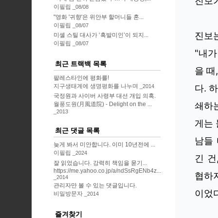
진보가
이필립
08/08
"영화 '귀향'은 위안부 할머니들 혼...
이필립
08/07
진보는
미셸 스틸 대사가 ‘흑발미인’이 되지...
이필립
08/07
"내가
최근 트랙백 목록
을 때
팔레스타인에 평화를!
지구생태계에 생명평화를 나누며
다. 
2014
국정원과 사이버 사령부 대선 개입 의혹.
쇄하
월풍도원(月風道院) - Delight on the ...
2013
게는 
최근 댓글 목록
남들 
늦게 봐서 미안합니다. 이미 10년전에 ...
이필립
2024
긴 건
잘 읽었습니다. 강력히 책임을 묻기...
https://me.yahoo.co.jp/a/ndSsRgENb4z...
협하지
2014
관리자만 볼 수 있는 댓글입니다.
이었다
비밀방문자
2014
즐겨찾기