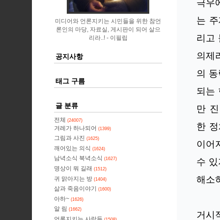
극우에
는 주
미디어와 언론지키는 시민들을 위한 참언
론인의 마당, 자료실, 게시판이 되어 살으
리고 
리라..!
이필립
의제라
공지사항
의 동
태그 구름
되는 
글 분류
만 진
전체
(24007)
한 정
겨레가 하나되어
(1399)
그림과 사진
(1625)
이어지
깨어있는 의식
(1624)
남녁소식 북녁소식
수 있
(1627)
명상이 뭐 길래
(1512)
해소하
귀 맑아지는 방
(1404)
삶과 죽음이야기
(1600)
아하~
(1626)
알 림
(1662)
거시적
언론지키는 사람들
(1508)