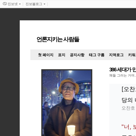
진보넷
진보블로그
언론지키는 사람들
첫 페이지
표지
공지사항
태그 구름
지역로그
키워
386 세대가
왜들 그러는 거여.
[오
당의 
오찬호
"너,