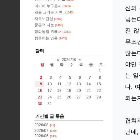
여기에 누구든지
신의
(1663)
왜들 그러는 거여..
(1543)
넣는다
자료보관실
(1587)
좋은책 나눔
(1466)
진 않
평화통일 위해서
(1353)
행동하는 영혼
(1455)
무조
달력
않는다
«
2026/08
»
야만 
일
월
화
수
목
금
토
1
는 일
2
3
4
5
6
7
8
9
10
11
12
13
14
15
다. 
16
17
18
19
20
21
22
되는지
23
24
25
26
27
28
29
30
31
기간별 글 묶음
겹쳐지
2026/08
(41)
닌데,
2026/07
(120)
2026/06
(143)