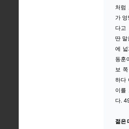
처럼 
가 엉
다고 
딴 말
에 넓
동훈
보 쪽
하다 
이를
다. 
젊은 