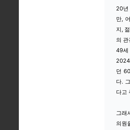
20년
만, 
지, 
의 관
49세
202
던 6
다. 
다고 
그래서
의원을