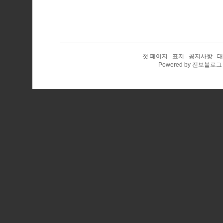
첫 페이지
표지
공지사항
태
Powered by
진보블로그