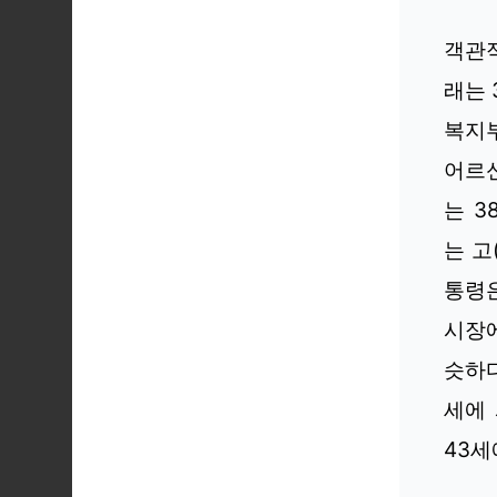
객관
래는 
복지부
어르신
는 3
는 고
통령은
시장에
슷하다
세에 
43세