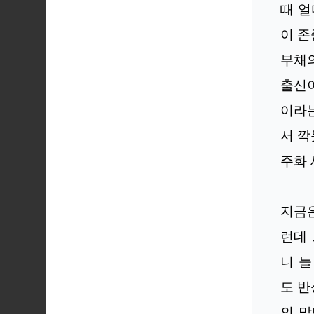
때 얼
이 존
부채의
출신
이라
서 깍
주화 
지금은
런데
니 늘
도 반
의 말