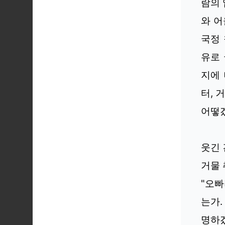
람의 
와 어
국정 
유로
지에 
터, 
어떻겠
웃긴 
거물 
"오
는가.
명하