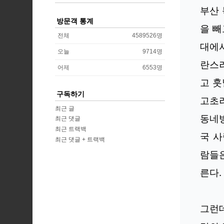
부산 
방문객 통계
을 빼
전체
4589526
명
대에서
오늘
9714
명
란스
어제
6553
명
고 훗
구독하기
고초
최근 글
동네방
최근 댓글
최근 트랙백
국 사
최근 댓글 + 트랙백
람들은
른다.
그런