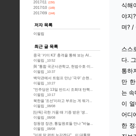
2017/11
(150)
식해야
2017/10
(149)
2017/09
(144)
야지?
저자 목록
며? 
이필립
최근 글 목록
스스로
중국 ‘키미 K3’ 충격을 통해 보는 AI...
다. 
이필립
10:52
與 “통합 국군사관학교, 헌법수호·미...
통하지
이필립
10:37
백악관에서 트럼프 만난 '극우' 손현...
만 한
이필립
10:27
“민주당은 13일 반드시 조희대 탄핵...
는 속
이필립
10:17
북한을 '조선'이라고 부르는 게 뭐가...
이 얼
이필립
08/08
[단독] 극한 가뭄 때 기증 받은 '생...
어디
이필립
08/08
정동영 장관, 통일원로들 만나 "바늘...
한 정
이필립
08/08
"이제 맘 편히 눈감겠다"…이 대통령,...