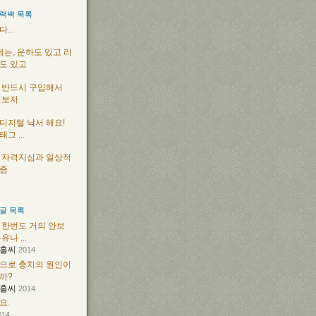
랙백 목록
...
에는, 운하도 있고 리
도 있고
 반드시 구입해서
어보자
 디지털 낙서 해요!
그 ...
 자격지심과 일상적
즘
글 목록
 한번도 거의 안보
유나 ...
홀씨
2014
으로 충치의 원인이
까?
홀씨
2014
요.
014