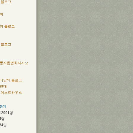
 블로그
이
의 블로그
 블로그
동자합법화지지모
티앙의 블로그
연대
 게스트하우스
 통계
12991
명
4
명
64
명