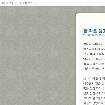
진보넷
진보블로그
한 작은 생
2010/10/05 09:5
강아지 두마리가 
햄스터들에게 많이
그 마음의 소홀함
밥챙기고 물챙기고
잘 살아있는지 떠
시름시름 앓던 금
그 녀석의 볼에 직
대수롭지 않은 상
혹은 점점 자라나
살도 점점 빠지더
그래도 일요일까지
자신의 생명에 대