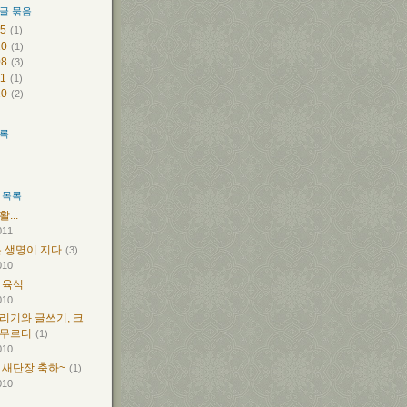
글 묶음
05
(1)
10
(1)
08
(3)
11
(1)
10
(2)
목록
 목록
...
011
은 생명이 지다
(3)
010
 육식
010
리기와 글쓰기, 크
무르티
(1)
010
 새단장 축하~
(1)
010