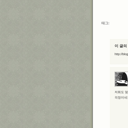
태그
이 글의
http://bl
저희도 엊
걱정이네요