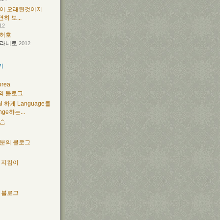
이 오래된것이지
연히 보...
12
허호
라니로
2012
기
orea
e의 블로그
al 하게 Language를
nge하는...
슴
분의 블로그
 지킴이
 블로그