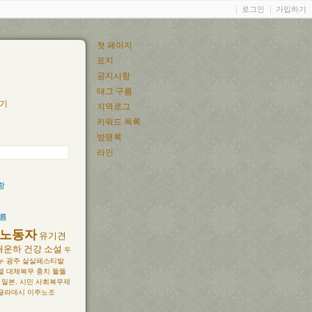
로그인
가입하기
첫 페이지
표지
공지사항
태그 구름
기
지역로그
키워드 목록
방명록
라인
항
구름
노동자
유기견
대운하
건강
소설
두
누
광주
살살페스티발
열
대체복무
충치
똘똘
 일본, 시민
사회복무제
글라데시
이주노조