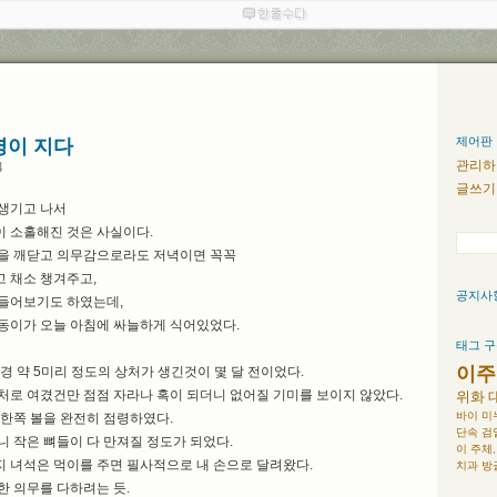
제어판
명이 지다
관리하
4
글쓰기
생기고 나서
 소홀해진 것은 사실이다.
을 깨닫고 의무감으로라도 저녁이면 꼭꼭
 채소 챙겨주고,
공지사
들어보기도 하였는데,
동이가 오늘 아침에 싸늘하게 식어있었다.
태그 
이주
경 약 5미리 정도의 상처가 생긴것이 몇 달 전이었다.
처로 여겼건만 점점 자라나 혹이 되더니 없어질 기미를 보이지 않았다.
위화
바이
미
 한쪽 볼을 완전히 점령하였다.
단속
검
니 작은 뼈들이 다 만져질 정도가 되었다.
이
주체,
 녀석은 먹이를 주면 필사적으로 내 손으로 달려왔다.
치과
방
한 의무를 다하려는 듯.