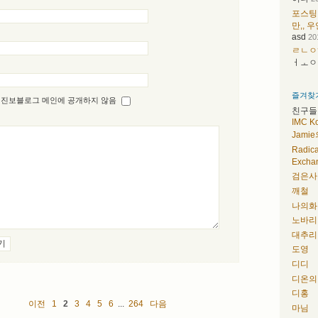
포스팅
만,, 우
asd
20
ㄹㄴㅇ
ㅓㅗㅇ
즐겨찾
진보블로그 메인에 공개하지 않음
친구들
IMC K
Jami
Radic
Excha
검은사
깨철
나의화
노바리
대추리
도영
디디
디온의
디홍
이전
1
2
3
4
5
6
...
264
다음
마님