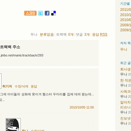
기간별 
2011/
2010/
2010/
2009/
2009/
무나
분류없음
트랙백
0
개
댓글
3
개
응답
RSS
저자 
 트랙백 주소
무나
og.jinbo.net/manic/trackback/293
최근 글
회사생활
무나
2
한 작
무나
2
허기저
수정/삭제
응답
사육과
그제 아이들의 성화에 못이겨 햄스터 두마리를 집에 데려 왔는데...
무나
2
...
알아차
리슈나
2010/10/05 11:00
무나
2
진보넷
무나
2