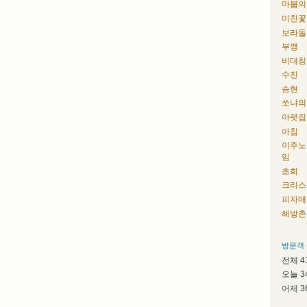
마붑의
미친꽃
보라돌
부깽
비대칭
수진
승현
쏘냐의
아랫집
아침
이주노
임
초희
크리스
피자매
해방촌
방문객
전체
4
오늘
3
어제
3