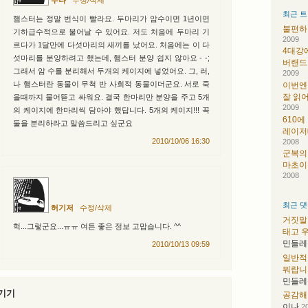
무나
수정/삭제
최근 트
햄스터는 정말 번식이 빨라요. 두마리가 암수이면 1년이면
불편하다
기하급수적으로 불어날 수 있어요. 저도 처음에 두마리 기
2009
르다가 1달만에 다섯마리의 새끼를 났어요. 처음에는 이 다
4대강
섯마리를 분양하려고 했는데, 햄스터 분양 쉽지 않아요 - -;
버랜드
그래서 암 수를 분리해서 두개의 케이지에 넣었어요. 그, 러,
2009
나 햄스터란 동물이 무척 반 사회적 동물이더군요. 서로 죽
이번엔
잘 읽
을때까지 물어뜯고 싸워요. 결국 한마리만 분양을 주고 5개
2009
의 케이지에 한마리씩 담아야 했답니다. 5개의 케이지!!! 꼭
610에
둘을 분리하라고 말씀드리고 싶군요
레이저태
2010/10/06 16:30
2008
군복의
마초이
2008
최근 댓
허기저
수정/삭제
거짓말
헉...그렇군요...ㅠㅠ 여튼 좋은 정보 고맙습니다. ^^
태고 우
민들레
2010/10/13 09:59
일반적
뭐랍니
민들레
기기
공감해
이나
2