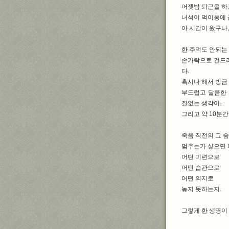
어젯밤 퇴근을 하
녀석이 먹이통에 
아 시간이 왔구나,
한 주먹도 안되는
손가락으로 건드려
다.
혹시나 해서 방금
부드럽고 달콤한 
질없는 생각이...
그리고 약 10분
죽음 직전의 그 숨
멈추는가 싶으면 
어떤 미련으로
어떤 습관으로
어떤 의지로
놓지 못하는지.
그렇게 한 생명이 