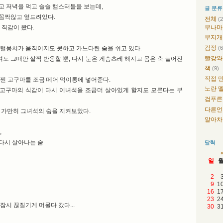
고 저녁을 먹고 슬슬 햄스터들을 보는데,
글 분류
꼼짝않고 엎드려있다.
전체
(
무나
 직감이 왔다.
무지
검정
(6
 털뭉치가 움직이지도 못하고 가느다란 숨을 쉬고 있다.
빨강와
도 그때만 살짝 반응할 뿐, 다시 눈은 게슴츠레 해지고 몸은 축 늘어진
책
(9)
직접 
 찐 고구마를 조금 떼어 먹이통에 넣어준다.
노란 
고구마의 식감이 다시 이녀석을 조금더 살아있게 할지도 모른다는 부
검푸른
다른
간 가만히 그녀석의 숨을 지켜보았다.
알아
,
다시 살아나는 숨
달력
일
2
9
1
16
1
23
2
잠시 끊질기게 머물다 갔다...
30
3