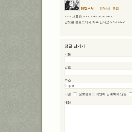
앙겔부처
수정/삭제
응답
>ㅅ< 새롭죠 >ㅅ< >ㅆ< >ㅆ< >ㅆ<
앞으론 블로그에서 자주 만나요 >ㅅ< >ㅆ<
댓글 남기기
이름
암호
주소
비밀
진보블로그 메인에 공개하지 않음
내용