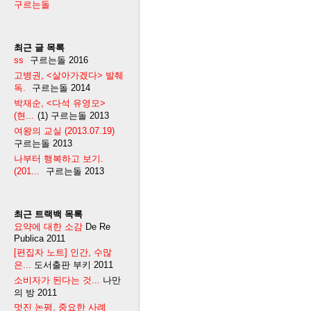
구르는돌
최근 글 목록
ss
구르는돌
2016
고병권, <살아가겠다> 발췌
독.
구르는돌
2014
박재순, <다석 유영모>
(현...
(1)
구르는돌
2013
여왕의 교실 (2013.07.19)
구르는돌
2013
나부터 행복하고 보기.
(201...
구르는돌
2013
최근 트랙백 목록
요약에 대한 소감
De Re
Publica
2011
[편집자 노트] 인간, 수많
은...
도서출판 부키
2011
소비자가 된다는 것...
나만
의 방
2011
멋진 논평, 중요한 사례