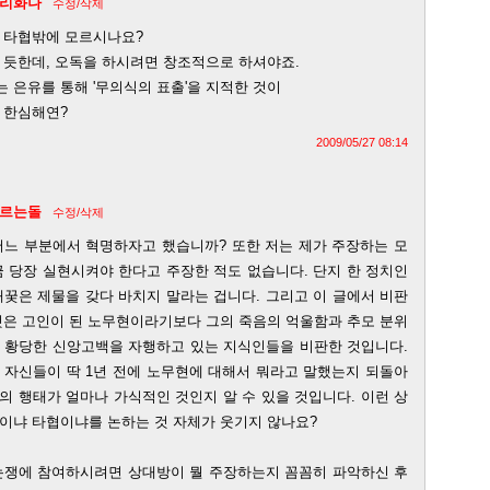
리화나
수정/삭제
 타협밖에 모르시나요?
 듯한데, 오독을 하시려면 창조적으로 하셔야죠.
 은유를 통해 '무의식의 표출'을 지적한 것이
 한심해연?
2009/05/27 08:14
르는돌
수정/삭제
어느 부분에서 혁명하자고 했습니까? 또한 저는 제가 주장하는 모
금 당장 실현시켜야 한다고 주장한 적도 없습니다. 단지 한 정치인
애꿎은 제물을 갖다 바치지 말라는 겁니다. 그리고 이 글에서 비판
것은 고인이 된 노무현이라기보다 그의 죽음의 억울함과 추모 분위
 황당한 신앙고백을 자행하고 있는 지식인들을 비판한 것입니다.
 자신들이 딱 1년 전에 노무현에 대해서 뭐라고 말했는지 되돌아
의 행태가 얼마나 가식적인 것인지 알 수 있을 것입니다. 이런 상
이냐 타협이냐를 논하는 것 자체가 웃기지 않나요?
논쟁에 참여하시려면 상대방이 뭘 주장하는지 꼼꼼히 파악하신 후