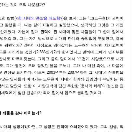
못하는 것이 오직 나뿐일까?
한 칼럼(
<한 시대의 종말을 애도함>
)을 보자. 그는 “그(노무현)가 권력이
 말했을 때, 나는 깊이 좌절하고 실망했으나, 생각하면 그것은 그 개인
 한계였다. 자본이 절대 권력이 된 시대에 많은 사람들이 그 한계 앞에서
 넘어갈 때, 그는 자기 방식으로 시대의 한계와 끊임없이 부딪혔고, 결국
 무슨 궤변인가? 권력이 시장으로 넘어갔다는 노무현의 당당한 자기고백이
 누구를 가리키는 것인가? 386인가?)의 한계였다고 말하며 그에게 면죄부를
찬사로 마무리짓는다. 그리고 글의 말미에서 “뜨겁게 사랑했으므로 내가
오. 그대 영전에 오래 참았던 울음 우노니, 그대 나 대신 죽어, 내 마음에
 연정을 표시한다. 이로써 2003년부터 2007년까지 그 ‘시대’의 잔혹함을
수많은 열사들의 이야기는 노무현이 ‘시대의 한계와 끊임없이 부딪치는’ 동
하고 말았다. 또한 이 사랑고백에 담긴 무한한 ‘용서와 화해’의 정신은 침
혁세력에게 힘찬 찬송가가 되어 입에서 입으로 불려질 것이다.
한 제물을 갖다 바치는가?
시대의 상징이었다면, 그 상징은 진작에 스러졌어야 했다. 그의 일생, 적