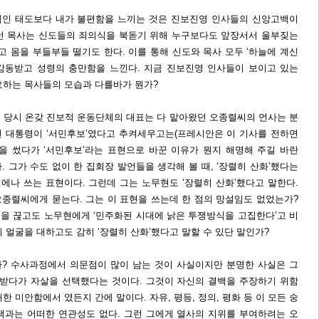
적인 태도보다 내가 불편함을 느끼는 것은 진보진영 인사들의 신앙고백이
에 선 목사는 신도들의 죄의식을 북돋기 위해 누구보다도 앞장서서 울부짖는
고 몸을 부들부들 떨기도 한다. 이를 통해 신도와 목사 모두 ‘하늘에 계신
감동받고 성령의 충만함을 느낀다. 지금 진보진영 인사들이 보이고 있는
요하는 목사들의 모습과 다를바가 뭔가?
 당시 온갖 진보적 운동단체의 대표는 다 맡아왔던 오종렬씨의 언사는 분
 전 대통령이 ‘서민후보’였다고 추켜세우고는(프레시안은 이 기사를 전하면
현을 썼다가 ‘서민후보’라는 표현으로 바꾼 이유가 뭔지 해명해 주길 바란
다. 그가 수도 없이 한 집회장 발언들을 생각해 볼 때, ‘장렬히 산화’했다는
에나 쓰는 표현이다. 그런데 그는 노무현도 ‘장렬히 산화’했다고 말한다.
 오종렬씨에게 묻는다. 그는 이 표현을 쓰는데 한 점의 망설임도 없었는가?
을 끊고도 노무현에게 ‘민주화된 시대에 낡은 투쟁방식을 고집한다’고 비
 얼굴을 대하고도 감히 ‘장렬히 산화’했다고 말할 수 있단 말인가?
? 수사과정에서 의문점이 많이 남는 것이 사실이지만 분명한 사실은 그
 받다가 자살을 선택했다는 것이다. 그것이 자신의 결백을 주장하기 위함
 미안함에서 였든지 간에 말이다. 자유, 평등, 정의, 평화 등 이 모든 숭
택과는 어떠한 연관성도 없다. 그런 그에게 열사의 지위를 부여하려는 오