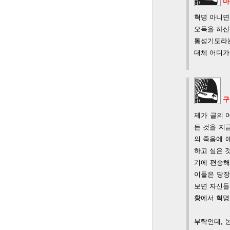
마
혁명 아니면
오독을 하신
통성기도라는
대체 어디가
구
제가 글의 
든 것을 지
의 죽음에 
하고 싶은 
기에 편승해
이들은 당장
보면 자신들
황에서 혁명
부탁인데, 