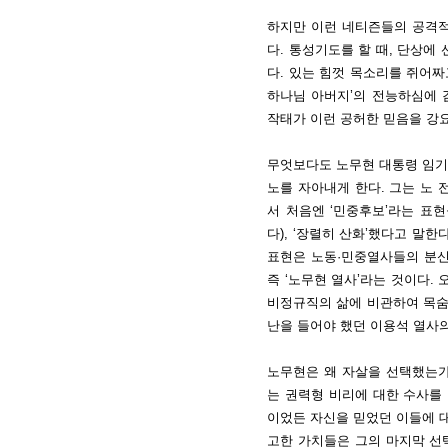
하지만 이런 네티즌들의 공격
다. 통성기도를 할 때, 단상
다. 있는 힘껏 목소리를 쥐어짜
하나님 아버지’의 전능하심에 
작태가 이런 공허한 믿음을 강
무엇보다도 노무현 대통령 임기
노를 자아내게 한다. 그는 노
서 처음엔 ‘민중후보’라는 표
다), ‘장렬히 산화’했다고 말한
표현은 노동·민중열사들의 분신
즉 ‘노무현 열사’라는 것이다.
비정규직의 삶에 비관하여 목숨
난을 들어야 했던 이용석 열사의
노무현은 왜 자살을 선택했는가
는 권력형 비리에 대한 수사를
이었든 자신을 믿었던 이들에 대한
고한 가치들은 그의 마지막 선