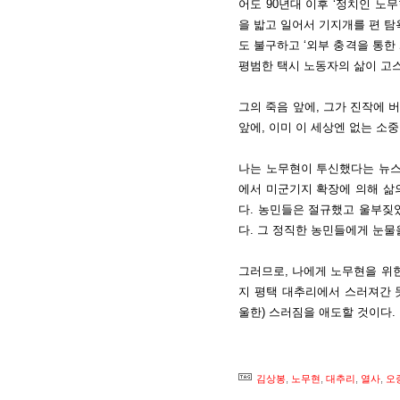
어도 90년대 이후 ‘정치인 노
을 밟고 일어서 기지개를 편 탐
도 불구하고 ‘외부 충격을 통한
평범한 택시 노동자의 삶이 고
그의 죽음 앞에, 그가 진작에 
앞에, 이미 이 세상엔 없는 소
나는 노무현이 투신했다는 뉴스를
에서 미군기지 확장에 의해 삶
다. 농민들은 절규했고 울부짖
다. 그 정직한 농민들에게 눈물
그러므로, 나에게 노무현을 위한
지 평택 대추리에서 스러져간 
울한) 스러짐을 애도할 것이다.
김상봉
,
노무현
,
대추리
,
열사
,
오