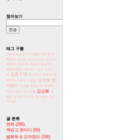
찾아보기
태그 구름
고바야시 다키지
이명원
역사적 사
회주의
서사연
국가의 쇠퇴
근대 세
계체제
한미FTA
쾌락의 평등주의
문화대혁명
근현대사
경성 트로이
김훈
FTA
카
정리해고
변희재
칠
삼성을 생
레전투
세종시
이용길
각한다
천안함
평생교육
반독재
김상봉
애국기동단
선거파행
박
영균
조계사
추대위
장산곶매
먹고
사니즘
글 분류
전체
(295)
책읽고 한마디
(55)
발췌독 & 요약정리
(106)