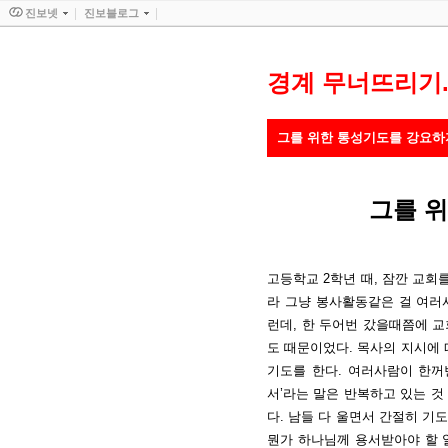
진보넷
진보블로그
경계 무너뜨리기
그를 위한 통성기도를 강요하
그를 
고등학교 2학년 때, 잠깐 교회
라 그냥 봉사활동같은 걸 여러
런데, 한 두어번 갔을때쯤에 
도 때문이었다. 목사의 지시에
기도를 한다. 여러사람이 한꺼
서’라는 말은 반복하고 있는 것
다. 남들 다 울면서 간절히 기
뭔가 하나님께 용서받아야 할 일