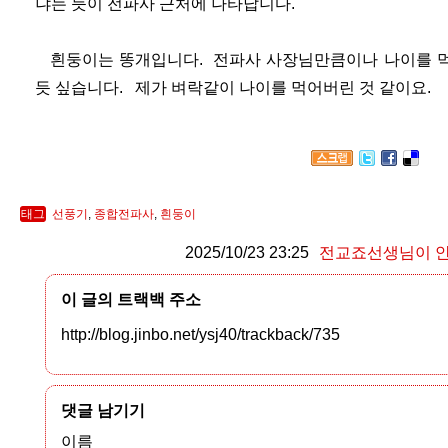
냐는 듯이 전파사 근처에 나타납니다.
흰둥이는 똥개입니다. 전파사 사장님만큼이나 나이를 먹
듯 싶습니다. 제가 벼락같이 나이를 먹어버린 것 같이요.
태그
선풍기
,
종합전파사
,
흰둥이
2025/10/23 23:25
전교죠선생님이 
이 글의 트랙백 주소
http://blog.jinbo.net/ysj40/trackback/735
댓글 남기기
이름