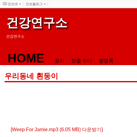
진보넷
진보블로그
건강연구소
건강연구소
HOME
표지
한줄 수다
방명록
우리동네 흰둥이
[Weep For Jamie.mp3 (6.05 MB) 다운받기]