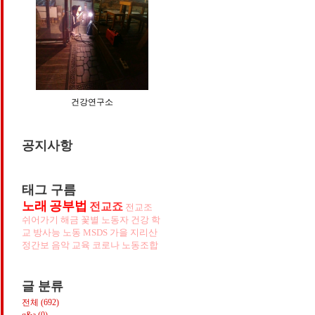
건강연구소
공지사항
태그 구름
노래
공부법
전교죠
전교조
쉬어가기
해금
꽃별
노동자
건강
학
교
방사능
노동
MSDS
가을
지리산
정간보
음악
교육
코로나
노동조합
글 분류
전체
(692)
q&a
(0)