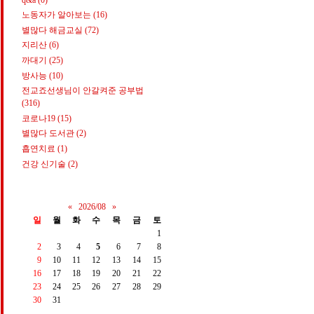
노동자가 알아보는
(16)
별많다 해금교실
(72)
지리산
(6)
까대기
(25)
방사능
(10)
전교죠선생님이 안갈켜준 공부법
(316)
코로나19
(15)
별많다 도서관
(2)
흡연치료
(1)
건강 신기술
(2)
«
2026/08
»
일
월
화
수
목
금
토
1
2
3
4
5
6
7
8
9
10
11
12
13
14
15
16
17
18
19
20
21
22
23
24
25
26
27
28
29
30
31