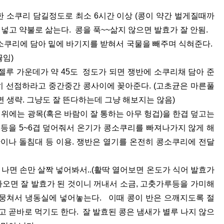
한 소쿠리 담길정도로 최소 6시간 이상 (콩이 약간 벌게질때까
 넣고 약불로 삶는다. 콩을 푹~~삶지 않으면 발효가 잘 안됨.
 소쿠리에 담아 밑에 바기지를 받혀서 국물을 빼주며 식혀준다.
끓임)
젤루 가운데가 약 45도 정도가 되면 쟁반에 소쿠리채 담아 준
 선점하라고 중간중간 콩사이에 꽂아준다. (고초균은 마른풀
 생략. 그냥도 잘 뜬다하는데 그냥 해보지는 않음)
 위에는 광목(혹은 바람이 잘 통하는 아무 헝겁)을 한겹 덮고는
 등을 5~6겹 덮어줘서 온기가 콩소쿠리를 빠져나가지 않게 해
판이나 돌침대 등 이용. 쟁반은 열기를 온전히 콩소쿠리에 전달
가 나면 손만 살짝 넣어봐서..(활딱 열어보면 온도가 식어 발효가
나오면 잘 발효가 된 것이니 꺼내서 소금, 고춧가루등을 가미해
뭉쳐서 냉동실에 넣어놓는다. 이때 콩이 반은 으깨지도록 절
고 곧바로 먹기도 한다. 잘 발효된 콩은 냄새가 별루 나지 않으