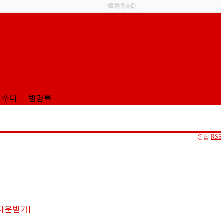
 수다
방명록
응답
RS
) 다운받기]