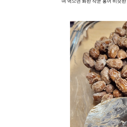
며 먹으면 화한 삭쿤 홍어 비슷한