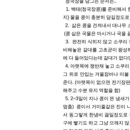
청국장을 담그는 순서는..
1. 백태(청국장콩)를 준비해서 
지) 물을 콩이 충분히 담길정도로
2. 삶은 콩을 건져내서 대나무
(콩 삶은 국물은 마시거나 국을 
3. 완전히 식히지 않고 소쿠리 
비해놓은 갈대를 고초균이 왕성히
에 다 들어있다는데 갈대가 없다면
4. 아랫목에 쟁반채 놓고 소쿠리
그 위로 안입는 겨울잠바나 이불
준다. (아랫목이 없으면 전기장
해주고 수분 유지 역할을 함)
5. 2~3일이 지나 콩이 뜬 냄새
멈춤) 콩이서 거미줄같은 진이 
서 동그랗게 한냄비 끓일정도로 
구에 빻기도 하고 그냥 으깨지 않