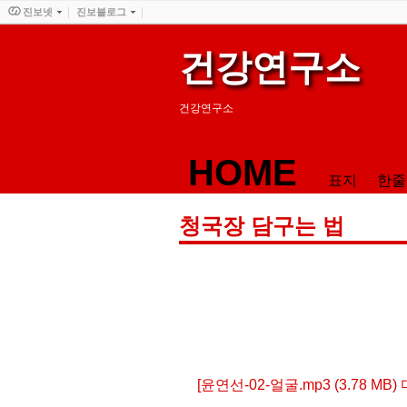
진보넷
진보블로그
건강연구소
건강연구소
HOME
표지
한줄
청국장 담구는 법
[윤연선-02-얼굴.mp3 (3.78 MB