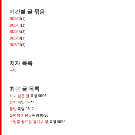
기간별 글 묶음
2026/08
(1)
2026/07
(2)
2026/06
(2)
2026/04
(1)
2026/03
(3)
저자 목록
득명
최근 글 목록
하고 싶은 일
득명
08/05
방학
득명
07/22
황달
득명
07/12
질병의 기원 5
득명
06/28
수업중 월드컵 경기 시청
득명
06/16