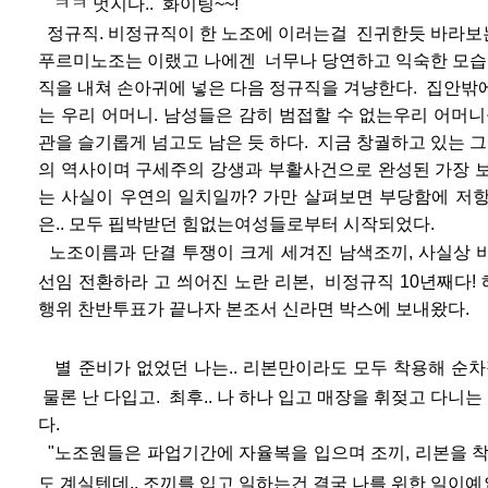
"ㅋㅋ 멋지다.. 화이팅~~!"
정규직. 비정규직이 한 노조에 이러는걸 진귀한듯
바라보는
푸르미노조는
이랬고 나에겐 너무나 당연하고 익숙한 모
습
직을 내쳐 손아귀에 넣은 다음
정규직을 겨냥한다.
집안밖
는 우리 어머니. 남성
들은 감히 범접할 수 없는우리
어머니
관을 슬기롭게 넘고
도 남은
듯 하다. 지금 창궐하고 있는
의 역사이며 구세주의 강생
과 부활사건으로 완성된 가장 
는 사실이 우연의 일치일까? 가만 살펴보
면
부당함에 저항
은.. 모두 핍박받던 힘없는여성들로부터
시작
되었
다.
노조이름과 단결 투쟁이 크게 세
겨진 남색조끼, 사
실상 
선임 전환하라 고 씌어진 노란 리본, 비정규직 10년째다! 
행위 찬반투표가 끝나자
본
조서 신라면 박스에 보내왔다.
별 준비가 없었던 나는.. 리본만이라도 모두 착용
해 순차
물론 난 다입고. 최후.. 나 하나 입고 매장을 휘젖고 다니는
다.
"노조원들은 파업기간에 자율복을 입으며 조끼, 리본을 착
도 계실텐데.. 조끼를 입고 일하는건 결국 나를 위한 일이예