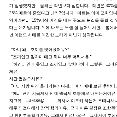
가 발생했지만.. 올해는 작년보다 심합니다. 작년은 30
25% 매출이 줄었다고 난리?입니다. 마트는 이미 포화입니
익이라면.. 15%이상 이익을 내는 곳으로 눈길을 돌릴 것 
다는 얘기입니다. 위에 나오는 노랠 잘 들어보시면.. '홈에버 쳇
년 이랜드 사태를 예견한 노래가 아닌가 생각됩니다.
"아니 왜.. 조끼를 벗어셨어유?"
"조끼입고 앞치마 매고 하니 너무 더워서유."
"허긴.. 안에 옷입고 조끼입고 앞치마하니 그렇쥬. 그려
게유.
시간 괜찮으셔유?"
"야.. 시방 쉬러 올러가는거니께.. 여기 매대 보단 후방이
"예.. 큰건 시급제서 인제 월급제 호봉제로 배뀌는거여유
지고유 ...&%$#@.... 회사서 이르키 하는거 우떠냐
해두 되겄다해서 잠정 합의예유. 근디 이른 결정은 조합원
고 찬반투표할거여유. 그래서 찬성나오믄.. 그제서야 투쟁