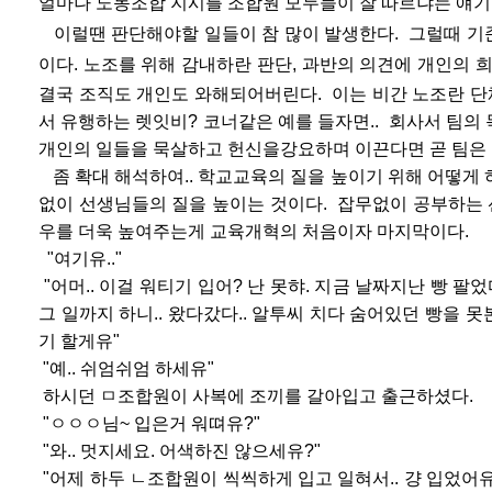
얼마나 노동조합 지시를 조합원 모두들이 잘 따르냐는 얘기
이럴땐 판단해야할 일들이 참 많이 발생한다. 그럴때 기준
이다. 노
조를 위해 감내하란 판단, 과반의 의견에 개인의 
결국 조직도 개
인도 와해되어버린다. 이는 비간 노조란 단
서 유행하는 렛잇비? 코
너같은 예를 들자면.. 회사서 팀의 
개인의 일들을 묵살하고 헌신을
강요하며 이끈다면 곧 팀은
좀 확대 해석하여.. 학교교육의 질을 높이기 위해
어떻게 
없이 선생님들
의 질을 높이는 것이다. 잡무없이
공부하는
우를 더욱 높여
주는게 교육개혁의 처음이자 마지막이다.
"여기유.."
"어머.. 이걸 워티기 입어? 난 못햐. 지금 날짜지난
빵 팔었
그 일까지 하니.. 왔다갔다.. 알투씨 치다 숨어있던 빵을 못
기 할게유"
"예.. 쉬엄쉬엄 하세유"
하시던 ㅁ조합원이 사복에 조끼를 갈아입고 출근하
셨다.
"ㅇㅇㅇ님~ 입은거 워뗘유?"
"와.. 멋지세요. 어색하진 않으세유?"
"어제 하두 ㄴ조합원이 씩씩하게 입고 일혀서.. 걍
입었어유.