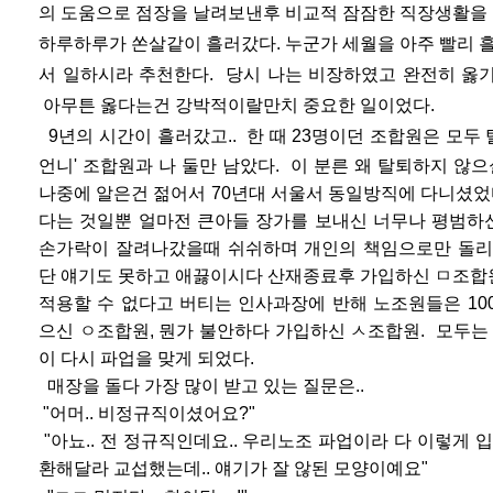
의 도움으로 점장을 날려보낸후 비교적 잠잠한 직장생활을 
하루하루가 쏜살같이 흘러갔다. 누군가 세월을 아주 빨리 
서 일하시라 추천한다. 당시 나는 비장하였고 완전히 옳기
아무튼 옳다는건 강박적이랄만치 중요한 일이었다.
9년의 시간이 흘러갔고.. 한 때 23명이던 조합원
은 모두 
언니' 조합원과 나 둘만 남았다. 이 분른 왜 탈퇴하지 않으
나중에 알은건 젊어서 70년대 서
울서 동일방직에 다니셨
다는 것일뿐 얼
마전 큰아
들 장가를 보내신 너무나 평범
손가락이 잘려나갔을때 쉬쉬하며
개인의 책임으로만 돌리
단 얘기도 못하고 애끓이시다
산재종료후 가입하신 ㅁ조합원
적용할 수 없다고 버티는
인사과장에 반해 노조원들은 10
으
신 ㅇ조합원, 뭔가 불안하다 가
입하신 ㅅ조합원. 모두는 
이 다시 파
업을 맞게 되었다.
매장을 돌다 가장 많이 받고 있는 질문은..
"어머.. 비정규직이셨어요?"
"아뇨.. 전 정규직인데요.. 우리노조 파업이라 다 이
렇게 
환해달라 교섭했는데.. 얘기가 잘 않된 모양이예요"