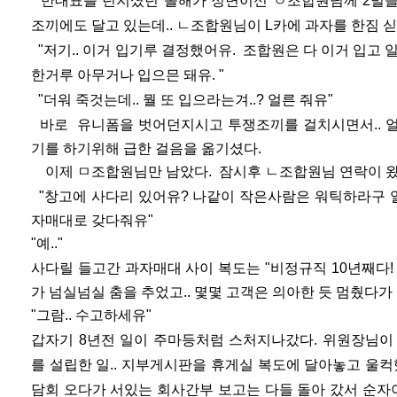
반대표를 던지셨던 올해가 정면이신 ㅇ조합원님께 2벌을
조끼에도 달고 있는데.. ㄴ조합원님이 L카에 과자를 한짐 
"저기.. 이거 입기루 결정했어유. 조합원은 다 이거 입고 
한거루 아무거나 입으믄 돼유. "
"더워 죽것는데.. 뭘 또 입으라는겨..? 얼른 줘유"
바로 유니폼을 벗어던지시고 투쟁조끼를 걸치시
면서..
기를 하기위해 급한 걸음을 옮기셨다.
이제 ㅁ조합원님만 남았다. 잠시후 ㄴ조합원님
연락이 왔
"창고에 사다리 있어유? 나같이 작은사람은 워틱
하라구 
자매대로 갖다줘유"
"예.."
사다릴 들고간 과자매대 사이 복도는 "비정규직 10
년째다!
가 넘실
넘실 춤을 추었고.. 몇몇 고객은 의아한 듯 멈췄다가
"그람.. 수고하세유"
갑자기 8년전 일이 주마등처럼 스처지나갔다. 위원장님이
를 설립한 일.. 지부게시판을 휴게실 복도에 달아놓고 울컥
담회 오다가 서있는 회사간부 보고는 다들 돌아 갔서 순