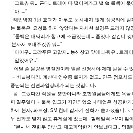
"그르츄 뭐.. 근디.. 트레이 다 떨어져가고 낼 쓸 롤백이 
"아....."
태업방침 1번 효과가 아무도 눈치채지 않게 성공리에 발
는 물품은 요청을 하지 않았다는 자세한 설명은 드리지 않
"롤백은 대짜리가 창고에 조금있는데... 좀있다 갈
건디 갖
본사서 보내주겄쥬 뭐..."
"아이구.. 그랴주믄 고맙지.. 농산창고 앞에 놔줘
유.. 트레
"알았어유.."
이달 쓸 물량은 명절전이라 얼른 신청해야 제때 받을 수 
나 비닐봉다리, 계산대 영수증 롤지가 없고.. 인근 점포서도
중단되는 전면파업상태가 되는 것입니다.
음.. 그랬다간 직원들 뿐만아니라 조합원님들에게도 욕을 
피 일주일이나 물품 입고가 지연되었으니 태업은 성공한거고
차에 본사, 파트장, SM 한테 갑자기 전화가 쏟아졌습니다.
무 전화도 받지 않고 휴게실에 있는데.. 헐레벌떡 SM이 찾
"본사서 전화두 안받고 재고파악한거 안보냈다고.. 명절