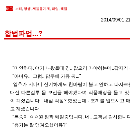
태그
노래
,
영생
,
제불통계게
,
파업
,
해탈
2014/09/01 2
합법파업...?
"미안하다. 얘기 나왔을때 걍.. 잡으러 가야하는데..갑자기 급
"아녀유.. 그럼.. 담주에 가쥬 뭐..."
입추가 지나니 신기하게도 찬바람이 불고 연하고 따사로운
대신 다른걸루 몸 보신을 해야겠다며 식품매장을 돌고 있
이 계셨습니다. 내심 걱정? 했었는데.. 조끼를 입으시고
고 계셨습니다.
"복숭아 ㅇㅇ원 깜짝 쎄일중입니다. 네.. 고객님 감사합니다. 
"휴가는 잘 댕겨오셨어유?"