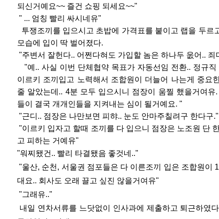
되신거예요~~ 즐건 쇼핑 되세요~~"
" ... 엄칭 빨리 싸시네유"
투쟁조끼를 입으시고 초밥에 가격표를 붙이고 랩
을 두
르
모습에 입이 딱 벌어졌다.
"주변서 잘헌다.. 어쩐다혀도 가입할 놈은 하나두
웂어.. 죄
"예.. 사실 이번 단체협약 목표가 자동선임 전환..
정규직 
이르키 조끼입고 노력해서 조합원이 더늘어 나는게 중요한
줄 알았는데.. 4분 모두 입으시니 점장이 움찔 했을거여유
들이 결국 개개인들을 지켜내는 심이 될거예요. "
"근디.. 점장은 나만보면 피햐.. 눈도 안마주칠려구 한다구."
"이르키 입자고 할때 조끼를 다 입으니 점장은 노조원 단 
고 피하
는 거예유"
"워찌됐건.. 빨리 타결됐음 좋것네.."
"울산, 순천, 서울권 점포들은 다 이른조끼 입은 조합원이 
대요.. 회사도 오래 끌고 싶진 않을거여유"
"그래유.."
내일 연차서류를 느닷없이 인사과에 제출하고 퇴근하였다. 