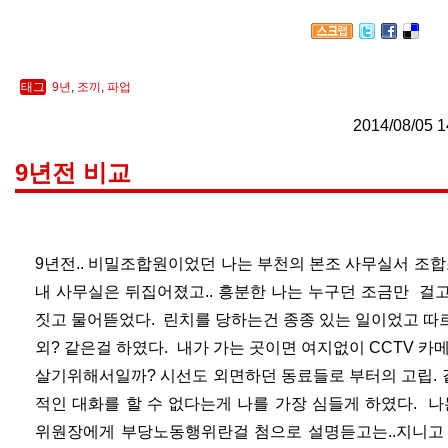
태그
9년
,
조끼
,
파업
2014/08/05 1
9년전 비교
9년전.. 비밀조합원이었던 나는 부천의 본조 사무실서 조
내 사무실은 뒤집어졌고.. 흥분한 나는 누구던 조금만 걸
짓고 물어뜯었다. 린치를 당하는건 종종 있는 일이었고 따
외? 같은걸 하였다. 내가 가는 곳이면 여지없이 CCTV 카
살기위해서일까? 시선도 외면하던 동료들로 부터의 고립. 같
적인 대화를 할 수 없다는게 나를 가장 심들게 하였다. 나
위원장에게 부당노동행위란걸 첨으로 설명듣고는..지니고 