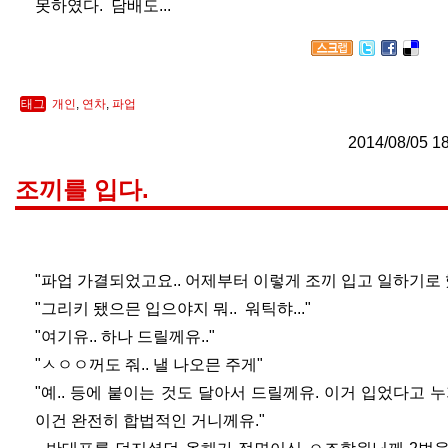
못하였다. 담배도...
태그
개인
,
연차
,
파업
2014/08/05 1
조끼를 입다.
"파업 가결되었고요.. 어제부터 이렇게 조끼 입고 일하기로 했
"그리키 됐으믄 입으야지 뭐.. 워틱햐..."
"여기유.. 하나 드릴께유.."
"ㅅㅇㅇ꺼도 줘.. 낼 나오믄 주게"
"예.. 등에 붙이는 것도 달아서 드릴께유. 이거 입었다고 
이건 완전히 합법적인 거니께유."