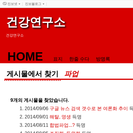
진보넷
진보블로그
건강연구소
건강연구소
HOME
표지
한줄 수다
방명록
게시물에서 찾기
파업
9
개의 게시물을 찾았습니다.
2014/09/06
구글 뉴스 검색 갯수로 본 여론화 추이
2014/09/01
해탈, 영생
득명
2014/08/11
합법파업...?
득명