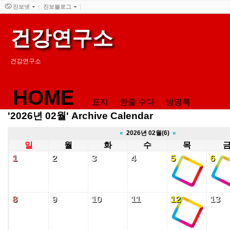
진보넷
진보블로그
건강연구소
건강연구소
HOME
표지
한줄 수다
방명록
'2026년 02월' Archive Calendar
«
2026년 02월(6)
»
일
월
화
수
목
1
2
3
4
5
6
1
2
3
4
5
6
8
9
10
11
12
13
8
9
10
11
12
13