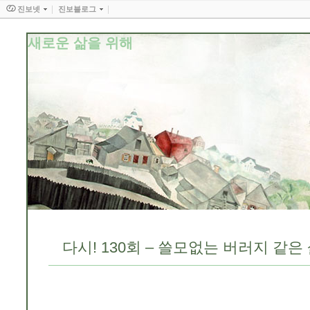
진보넷
진보블로그
새로운 삶을 위해
다시! 130회 – 쓸모없는 버러지 같은