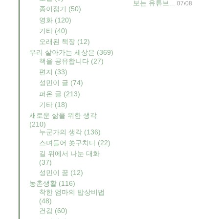
보는 유튜브...
07/08
종이접기
(50)
영화
(120)
기타
(40)
오래된 책장
(12)
우리 살아가는 세상은
(369)
책을 공유합니다
(27)
편지
(33)
성민이 글
(74)
퍼온 글
(213)
기타
(18)
새로운 삶을 위한 생각
(210)
누군가의 생각
(136)
스며들어 쏫구치다
(22)
길 위에서 나눈 대화
(37)
성민이 꿈
(12)
농촌생활
(116)
착한 엄마의 밥상비법
(48)
건강
(60)