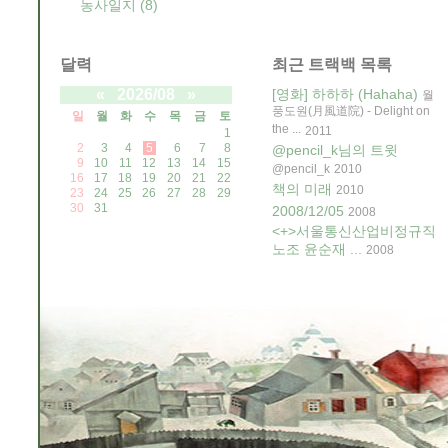
농사일지
(8)
달력
최근 트랙백 목록
«
2026/08
»
[영화] 하하하 (Hahaha)
월
풍도원(月風道院) - Delight on
일
월
화
수
목
금
토
the ...
2011
1
2
3
4
5
6
7
8
@pencil_k님의 트윗
9
10
11
12
13
14
15
@pencil_k
2010
16
17
18
19
20
21
22
책의 미래
2010
23
24
25
26
27
28
29
30
31
2008/12/05
2008
<+>서울통신산업비정규직
노조 윤순재 ...
2008