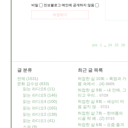
비밀
진보블로그 메인에 공개하지 않음
pre
1
...
24
25
26
글 분류
최근 글 목록
전체
(1531)
허접한 삶 10회 – 폭염과 가
문화 감수성
(833)
뭄 속에서 ...
(4)
08/05
읽는 라디오6
(11)
허접한 삶 9회 – 내 안에, 그
읽는 라디오5
(146)
리고 우리...
07/28
읽는 라디오4
(100)
허접한 삶 8회 – 세상이 마
음 같지 않...
07/21
읽는 라디오3
(165)
허접한 삶 7회 – 한여름의
읽는 라디오2
(138)
시골 락 페...
(2)
07/15
읽는 라디오1
(41)
허접한 삶 6회 – 요즘 즐겨
소설
(9)