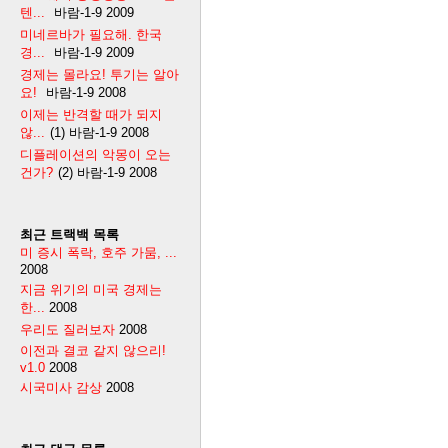
텐...
바람-1-9
2009
미네르바가 필요해. 한국
경...
바람-1-9
2009
경제는 몰라요! 투기는 알아
요!
바람-1-9
2008
이제는 반격할 때가 되지
않...
(1)
바람-1-9
2008
디플레이션의 악몽이 오는
건가?
(2)
바람-1-9
2008
최근 트랙백 목록
미 증시 폭락, 호주 가뭄, ...
2008
지금 위기의 미국 경제는
한...
2008
우리도 질러보자
2008
이전과 결코 같지 않으리!
v1.0
2008
시국미사 감상
2008