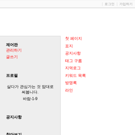
로그인
가입하기
첫 페이지
제어판
표지
관리하기
공지사항
글쓰기
태그 구름
지역로그
키워드 목록
프로필
방명록
살다가 관심가는 것 맘대로
라인
써봅니다.
바람-1-9
공지사항
찾아보기