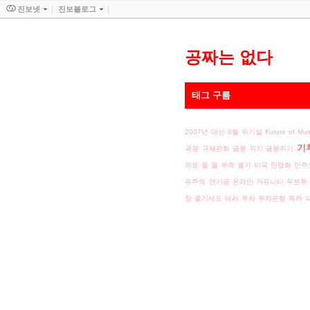
진보넷
진보블로그
공짜는 없다
태그 구름
2007년 대선
9월 위기설
Future of Mus
기
국경
규제완화
금융 위기
금융위기
의료
물
물 부족
물가
미국
민영화
민주
유주의
연기금
온라인 커뮤니티
우분투
장
줄기세포
테러
투자
투자은행
특허