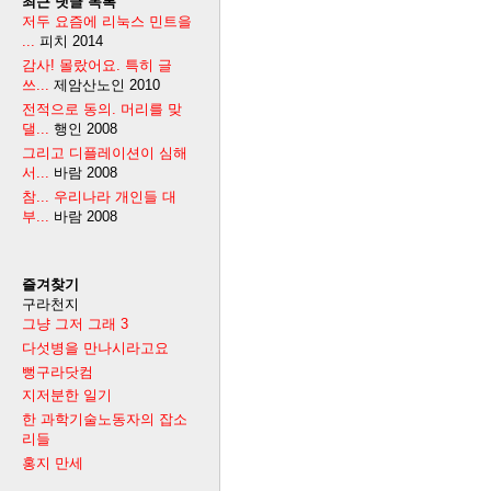
최근 댓글 목록
저두 요즘에 리눅스 민트을
...
피치
2014
감사! 몰랐어요. 특히 글
쓰...
제암산노인
2010
전적으로 동의. 머리를 맞
댈...
행인
2008
그리고 디플레이션이 심해
서...
바람
2008
참... 우리나라 개인들 대
부...
바람
2008
즐겨찾기
구라천지
그냥 그저 그래 3
다섯병을 만나시라고요
뻥구라닷컴
지저분한 일기
한 과학기술노동자의 잡소
리들
홍지 만세