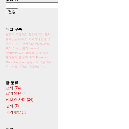
태그 구름
노트북
무상의료
황우석
북핵
윤리
불매운동
네티즌
조직
망중립성
주
택시장
호주
재국유화
메가트렌드
특허
리눅스
음악
network
neutrality
자산
불평등
경제 위기
세계경제
물 부족
투자
Future of
Music Coalition
금융위기
무상교육
투자은행
민영화
규제완화
국경
글 분류
전체
(74)
잡기장
(42)
정보와 사회
(24)
경제
(7)
지역개발
(1)