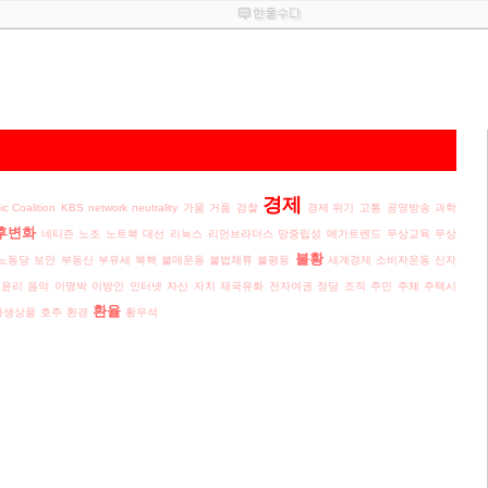
경제
ic Coalition
KBS
network neutrality
가뭄
거품
검찰
경제 위기
고통
공영방송
과학
후변화
네티즌
노조
노트북
대선
리눅스
리먼브라더스
망중립성
메가트렌드
무상교육
무상
불황
노동당
보안
부동산
부유세
북핵
불매운동
불법체류
불평등
세계경제
소비자운동
신자
윤리
음악
이명박
이방인
인터넷
자산
자치
재국유화
전자여권
정당
조직
주민
주체
주택시
환율
파생상품
호주
환경
황우석