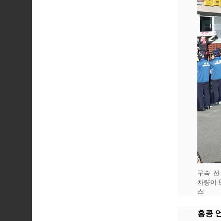
구속 전
차량이 
스
홍콩 언