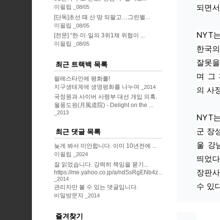
되면서
이필립
08/05
[단독]초선 때 산 땅 되팔고…그린벨...
이필립
08/05
NYT
[전문] “한·미·일의 3위1체 위협이 ...
이필립
08/05
한국의
잘못을
최근 트랙백 목록
며 그
팔레스타인에 평화를!
지구생태계에 생명평화를 나누며
2014
의 사
국정원과 사이버 사령부 대선 개입 의혹.
월풍도원(月風道院) - Delight on the ...
2013
NYT
군 장
최근 댓글 목록
울 강
늦게 봐서 미안합니다. 이미 10년전에 ...
이필립
2024
띄었다
잘 읽었습니다. 강력히 책임을 묻기...
장판사
https://me.yahoo.co.jp/a/ndSsRgENb4z...
2014
수 있
관리자만 볼 수 있는 댓글입니다.
비밀방문자
2014
즐겨찾기