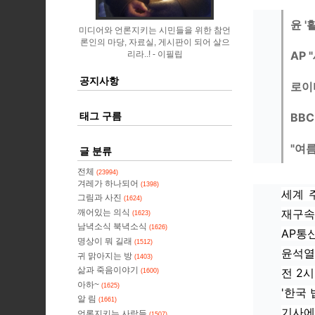
윤 '
미디어와 언론지키는 시민들을 위한 참언
론인의 마당, 자료실, 게시판이 되어 살으
AP 
리라..!
이필립
공지사항
로이
태그 구름
BBC
"여
글 분류
전체
(23994)
겨레가 하나되어
(1398)
세계 
그림과 사진
(1624)
재구속
깨어있는 의식
(1623)
남녁소식 북녁소식
(1626)
AP통
명상이 뭐 길래
(1512)
윤석열
귀 맑아지는 방
(1403)
삶과 죽음이야기
전 2시
(1600)
아하~
(1625)
'한국
알 림
(1661)
기사에
언론지키는 사람들
(1507)