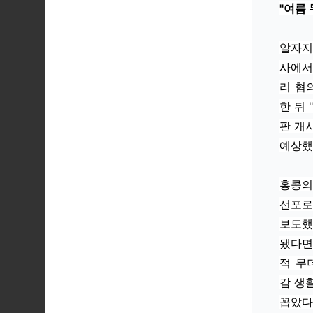
"여름 
알자지
사에서
리 혐
한 뒤
판 개
예상했
홍콩의
선포로
보도했
됐다면
적 무
감 생
꼽았다