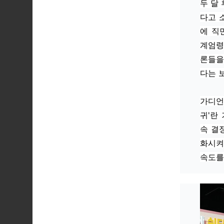
두 달
다고 
에 직
계엄령
론들을
다는 
가디언
귀'란
속 결
화시켜
속도를