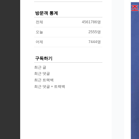
방문객 통계
전체
4561786
명
오늘
2555
명
어제
7444
명
구독하기
최근 글
최근 댓글
최근 트랙백
최근 댓글 + 트랙백