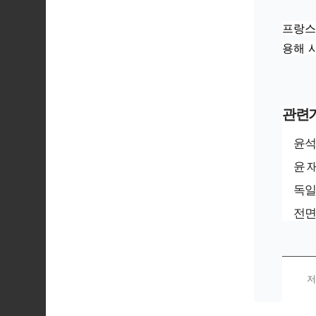
프랑스
용해 
관련
윤석
윤 
독일
전면
저