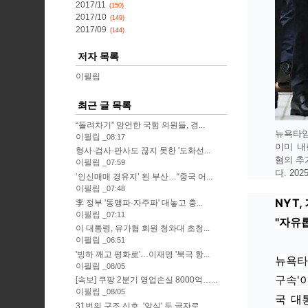
2017/11
(150)
2017/10
(149)
2017/09
(144)
저자 목록
이필립
최근 글 목록
“돌려차기” 망언한 국힘 의원들, 경...
뉴욕타임
이필립
08:17
이미 내
형사·검사·판사도 끊지 못한 '도화선...
혐의 추
이필립
07:59
다. 20
‘인신매매 경유지’ 된 부산…“중국 어...
이필립
07:48
NYT,
李 정부 '동맹파·자주파' 대놓고 충...
이필립
07:11
"자유
이 대통령, 유가협 회원 청와대 초청...
이필립
06:51
'빙하 깨고 평화로'…이재명 '북극 항...
뉴욕타임
이필립
08/05
구속'
[속보] 쿠팡 2분기 영업손실 8000억…...
이필립
08/05
국 대
31번의 구조 신호, '앙심' 두 글자로...