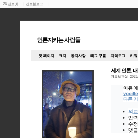
진보넷
진보블로그
언론지키는 사람들
첫 페이지
표지
공지사항
태그 구름
지역로그
키워
세계 언론, 
자료보관실
2025
이유 
yooil
다른 기
외교
입력 
수정 
댓