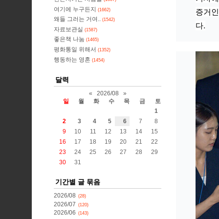
여기에 누구든지
증거인
(1662)
왜들 그러는 거여..
(1542)
다.
자료보관실
(1587)
좋은책 나눔
(1465)
평화통일 위해서
(1352)
행동하는 영혼
(1454)
달력
«
2026/08
»
일
월
화
수
목
금
토
1
2
3
4
5
6
7
8
9
10
11
12
13
14
15
16
17
18
19
20
21
22
23
24
25
26
27
28
29
30
31
기간별 글 묶음
2026/08
(28)
2026/07
(120)
2026/06
(143)