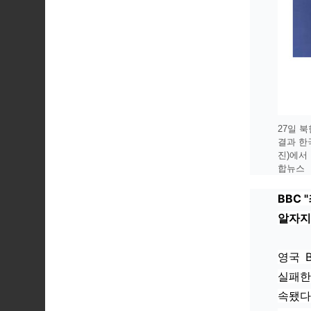
27일 
결과 한
진)에서 
합뉴스
BBC 
알자지
영국 
실패한
속됐다