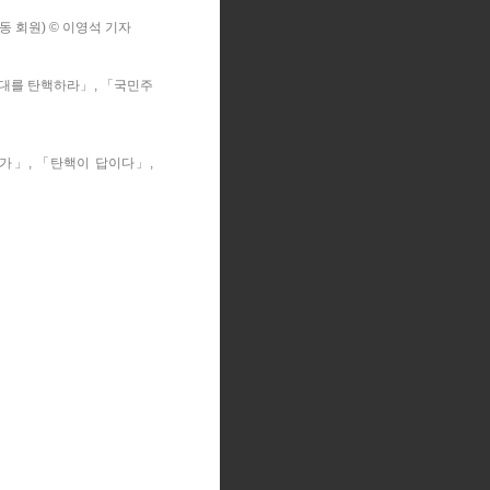
동 회원) © 이영석 기자
대를 탄핵하라」, 「국민주
가」, 「탄핵이 답이다」,