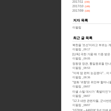
2017/11
(150)
2017/10
(149)
2017/09
(144)
저자 목록
이필립
최근 글 목록
북한을 '조선'이라고 부르는 게 
이필립
09:17
[단독] 극한 가뭄 때 기증 받은 '
이필립
09:05
정동영 장관, 통일원로들 만나 "
이필립
08:53
"이제 맘 편히 눈감겠다"…이 대
이필립
08:36
"영화 '귀향'은 위안부 할머니들 
이필립
08/07
미셸 스틸 대사가 ‘흑발미인’이 
이필립
08/07
"12.3 내란 관련자들, 군사반란
이필립
08/07
'1078명→4460명' 6년 만에 4