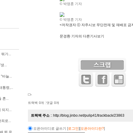
© 박명훈 기자
© 박명훈 기자
<저작권자 ⓒ 자주시보 무단전재 및 재배포 금
문경환 기자의 다른기사보기
뭐가...
생...
바늘...
통령,...
혼...
트랙백
0
개
댓글
0
개
되지...
트랙백 주소
http://blog.jinbo.net/pulip41/trackback/23863
죄로...
오픈아이디로 글쓰기
[
로그인
][
오픈아이디란?
]
배 뛴 온...