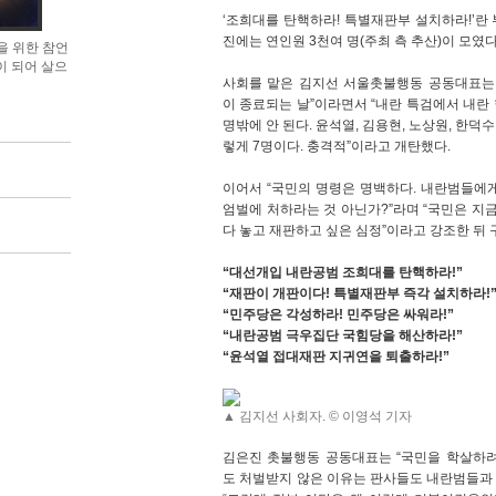
‘조희대를 탄핵하라! 특별재판부 설치하라!’란
진에는 연인원 3천여 명(주최 측 추산)이 모였다
을 위한 참언
이 되어 살으
사회를 맡은 김지선 서울촛불행동 공동대표는 
이 종료되는 날”이라면서 “내란 특검에서 내란
명밖에 안 된다. 윤석열, 김용현, 노상원, 한덕수
렇게 7명이다. 충격적”이라고 개탄했다.
이어서 “국민의 명령은 명백하다. 내란범들에
엄벌에 처하라는 것 아닌가?”라며 “국민은 지금
다 놓고 재판하고 싶은 심정”이라고 강조한 뒤 
“대선개입 내란공범 조희대를 탄핵하라!”
“재판이 개판이다! 특별재판부 즉각 설치하라!
“민주당은 각성하라! 민주당은 싸워라!”
“내란공범 극우집단 국힘당을 해산하라!”
“윤석열 접대재판 지귀연을 퇴출하라!”
▲ 김지선 사회자. © 이영석 기자
김은진 촛불행동 공동대표는 “국민을 학살하려
도 처벌받지 않은 이유는 판사들도 내란범들과