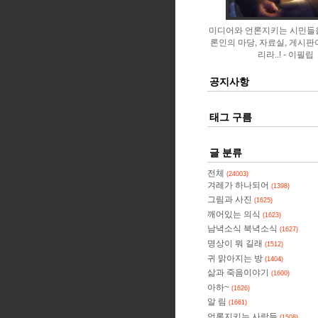
미디어와 언론지키는 시민들
론인의 마당, 자료실, 게시판
리라..!
이필립
공지사항
태그 구름
글 분류
전체
(24003)
겨레가 하나되어
(1398)
그림과 사진
(1625)
깨어있는 의식
(1623)
남녁소식 북녁소식
(1627)
명상이 뭐 길래
(1512)
귀 맑아지는 방
(1404)
삶과 죽음이야기
(1600)
아하~
(1626)
알 림
(1661)
언론지키는 사람들
(1508)