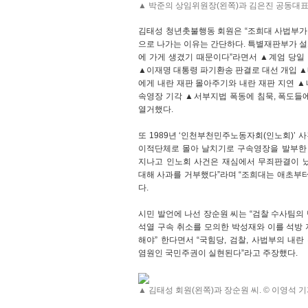
▲ 박준의 상임위원장(왼쪽)과 김은진 공동대표.
김태성 청년촛불행동 회원은 “조희대 사법부가 
으로 나가는 이유는 간단하다. 특별재판부가 
에 가게 생겼기 때문이다”라면서 ▲계엄 당일
▲이재명 대통령 파기환송 판결로 대선 개입 
에게 내란 재판 몰아주기와 내란 재판 지연 
속영장 기각 ▲서부지법 폭동에 침묵, 폭도들
열거했다.
또 1989년 ‘인천부천민주노동자회(인노회)’ 
이적단체로 몰아 날치기로 구속영장을 발부한 
지나고 인노회 사건은 재심에서 무죄판결이 났
대해 사과를 거부했다”라며 “조희대는 애초부터
다.
시민 발언에 나선 장순원 씨는 “검찰 수사팀의
석열 구속 취소를 모의한 박성재와 이를 석방
해야” 한다면서 “국힘당, 검찰, 사법부의 내
염원인 국민주권이 실현된다”라고 주장했다.
▲ 김태성 회원(왼쪽)과 장순원 씨. © 이영석 