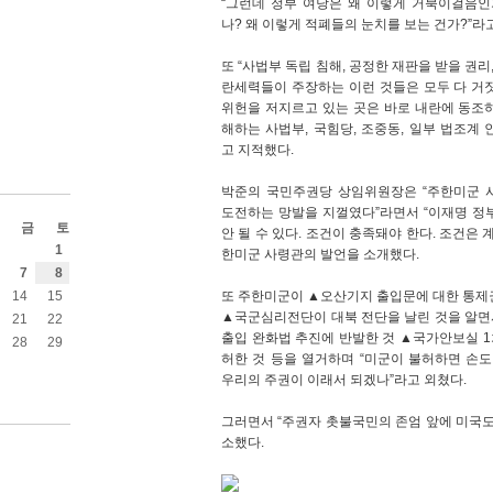
“그런데 정부 여당은 왜 이렇게 거북이걸음인
나? 왜 이렇게 적폐들의 눈치를 보는 건가?”라
또 “사법부 독립 침해, 공정한 재판을 받을 권리,
란세력들이 주장하는 이런 것들은 모두 다 거
위헌을 저지르고 있는 곳은 바로 내란에 동조
해하는 사법부, 국힘당, 조중동, 일부 법조계 
고 지적했다.
박준의 국민주권당 상임위원장은 “주한미군 
도전하는 망발을 지껄였다”라면서 “이재명 정
금
토
안 될 수 있다. 조건이 충족돼야 한다. 조건은 
1
한미군 사령관의 발언을 소개했다.
7
8
또 주한미군이 ▲오산기지 출입문에 대한 통제
14
15
▲국군심리전단이 대북 전단을 날린 것을 알면
21
22
출입 완화법 추진에 반발한 것 ▲국가안보실 
28
29
허한 것 등을 열거하며 “미군이 불허하면 손도
우리의 주권이 이래서 되겠나”라고 외쳤다.
그러면서 “주권자 촛불국민의 존엄 앞에 미국도
소했다.