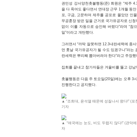
권민성 강서양천촛불행동(준) 회원은 “제주 4.
을 다 죽여도 좋다면서 연대장 근무 1개월 동안
포, 구금, 고문하며 제주를 공포로 몰았던 인물
무공훈장 받은 일을 근거로 국가유공자로 신청
없이 이를 자동으로 승인해 버렸다”라며 “참
일”이라고 개탄했다.
그러면서 “까딱 잘못하면 12.3내란세력에 종
먼 훗날 국가유공자가 될 수도 있겠구나”라는 
란세력은 뿌리째 뽑아버려야 한다”라고 주장했
집회를 끝내고 참가자들은 겨울비를 뚫고 강남
촛불행동은 다음 주 토요일(20일)에는 오후 
진행한다고 공지했다.
▲ “조희대, 윤석열 때문에 성질나서 왔다!” (포
기자
▲ “애국에는 눈도, 비도 두렵지 않다!” (관악에
자