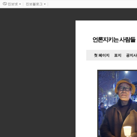
진보넷
진보블로그
언론지키는 사람들
첫 페이지
표지
공지사