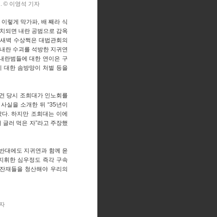
 © 이영석 기자
이렇게 막가파, 배 째라 식
설치되면 내란 공범으로 감옥
 새벽 수상쩍은 대법관회의
▲내란 수괴를 석방한 지귀연
▲내란범들에 대한 연이은 구
에 대한 솜방망이 처벌 등을
사건 당시 조희대가 인노회를
사실을 소개한 뒤 “35년이
다. 하지만 조희대는 이에
 글러 먹은 자”라고 주장했
 반대에도 지귀연과 함께 윤
 지휘한 심우정도 즉각 구속
란 잔재들을 청산해야 우리의
기자