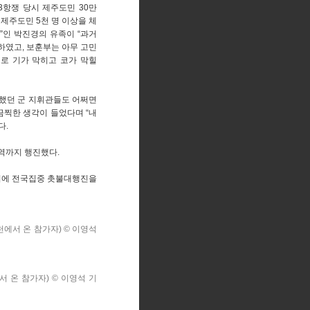
3항쟁 당시 제주도민 30만
 제주도민 5천 명 이상을 체
”인 박진경의 유족이 “과거
하였고, 보훈부는 아무 고민
으로 기가 막히고 코가 막힐
사했던 군 지휘관들도 어쩌면
끔찍한 생각이 들었다며 “내
다.
역까지 행진했다.
3시에 전국집중 촛불대행진을
천에서 온 참가자) © 이영석
서 온 참가자) © 이영석 기