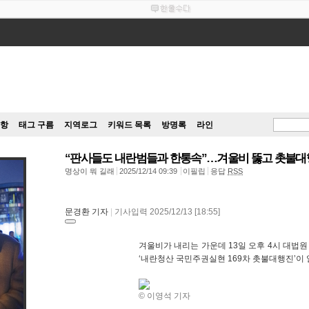
항
태그 구름
지역로그
키워드 목록
방명록
라인
“판사들도 내란범들과 한통속”…겨울비 뚫고 촛불대
명상이 뭐 길래
2025/12/14 09:39
이필립
응답
RSS
문경환 기자
|
기사입력 2025/12/13 [18:55]
겨울비가 내리는 가운데 13일 오후 4시 대법
‘내란청산 국민주권실현 169차 촛불대행진’이 
© 이영석 기자