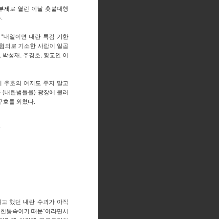
 부제로 열린 이날 촛불대행
.
“내일이면 내란 특검 기한
 혐의로 기소한 사람이 일곱
, 박성재, 추경호, 황교안 이
게 추호의 여지도 주지 말고
 (내란범들을) 광장에 불러
구호를 외쳤다.
”
고 했던 내란 수괴가 아직
 한통속이기 때문”이라면서