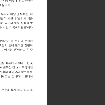
가? 왜 이렇게 좌고우면하
고 물었다.
 무작위 배당 원칙 위반, 내
짓말”이라면서 “오히려 지금
하여 국민의 명령 실행을 방
인사, 일부 국회의원들”이라
사령관이 또 우리의 주권에
부 임기 안에 전작권 전환이
계속 바뀌는 것”이라고 한 주
권을 회수해 가겠다고 한 것
서 침묵한 것 ▲비무장지대
1차장의 백마고지 방문을 불
 못 쓰는 신세라니, 도대체
 무릎을 꿇게 하자”라고 호