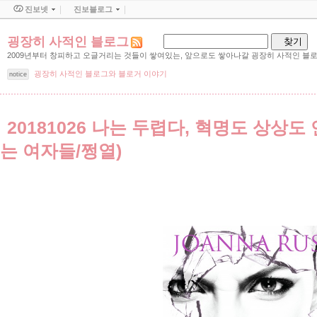
진보넷
진보블로그
굉장히 사적인 블로그
2009년부터 창피하고 오글거리는 것들이 쌓여있는, 앞으로도 쌓아나갈 굉장히 사적인 블로
굉장히 사적인 블로그와 블로거 이야기
notice
20181026 나는 두렵다, 혁명도 상상
는 여자들/쩡열)