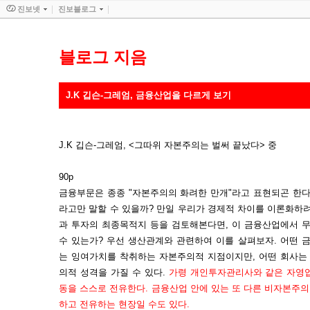
진보넷
진보블로그
블로그 지음
J.K 깁슨-그레엄, 금융산업을 다르게 보기
J.K 깁슨-그레엄, <그따위 자본주의는 벌써 끝났다> 중
90p
금융부문은 종종 "자본주의의 화려한 만개"라고 표현되곤 한다
라고만 말할 수 있을까? 만일 우리가 경제적 차이를 이론화하
과 투자의 최종목적지 등을 검토해본다면, 이 금융산업에서 
수 있는가? 우선 생산관계와 관련하여 이를 살펴보자. 어떤
는 잉여가치를 착취하는 자본주의적 지점이지만, 어떤 회사는
의적 성격을 가질 수 있다.
가령 개인투자관리사와 같은 자영업
동을 스스로 전유한다. 금융산업 안에 있는 또 다른 비자본주
하고 전유하는 현장일 수도 있다.