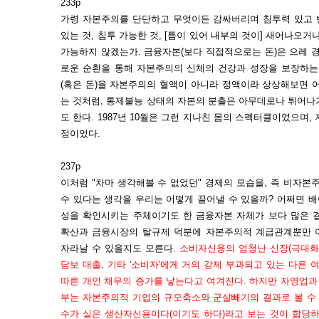
233p
가령 자본주의를 단단하고 무엇이든 감싸버리며 침투력 있고 반
있는 것, 침투 가능한 것, [틈이 있어 내부의 것이] 새어나오
가능하지 않겠는가. 금융자본(보다 직접적으로는 돈)은 으레 
로운 순환을 통해 자본주의의 신체의 건강과 성장을 보장하는
(혹은 돈)을 자본주의의 혈액이 아니라 정액이라 상상해보면 
는 것처럼, 통제불능 상태의 자본의 분출은 아무데로나 튀어나
도 한다. 1987년 10월은 그런 지나친 몸의 스펙터클이었으며
정이었다.
237p
이처럼 "차마 생각해볼 수 없었던" 경제의 모습을, 즉 비자
수 있다는 생각을 우리는 어떻게 끌어낼 수 있을까? 어쩌면 
성을 확인시키는 주체이기도 한 금융자본 자체가 보다 많은 
확산과 금융시장의 탈규제 덕분에 자본주의적 계급관계뿐만 
자라날 수 있을지도 모른다.
소비자신용의 엄청난 신장(극대화
담보 대출, 기타 '소비자'에게 거의 강제 부과되고 있는 다른 
따른 개인 채무의 증가를 낳는다고 여겨진다. 하지만 자영업과 가
부는 자본주의적 기업의 규모축소와 군살빼기의 결과로 볼 수 
수가 실은 생산자신용이다(이기도 하다)라고 보는 것이 합당하