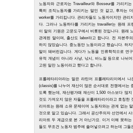
노동자와 근로자는 Travailleur와 Bosseur를 가
특히 조직노동자를 가리키는 말인 것 같고, 후자는 더
worker를 가리킵니다. 관리자들도 노동자이지만 관
다. 그러나 노동하다를 가리키는 travailler는 원
이 말의 기원은 고문도구에서 비롯된 것입니다. 원래 노동
관계된 말이며, 출산도 labor라고 합니다. 전 자본
하지 않았습니다. 중노동만 노동이라고 했습니다. 하
말이 돼버린겁니다. 게다가 노동을 인류학적으로 연구
유적 개념이 아니라 사냥, 낛시, 바느질 등으로 나뉘
고된 일만 노동이라고 했다고 합니다.
프롤레타리아라는 말은 라틴어 프롤레타리이에서 나온
(classis)를 나누어 재산이 많은 순서대로 전쟁에서
도록 했는데, 재산평가때 재산이 1,500 아스보다 많
것도 가져오지 않은 자들을 프롤레타리이라고 호칭한 
리아트는 원래 소유 문제이며 노동자와는 관계 없는 말
것으로 알고 있습니다. 그래서 공산주의자 선언에서 
리아트 두 계급으로 본 거 아닌가요. 이거 이해 못하
들도 무조건 노동자 범주에 쓸어넣으려고 하는데 그들