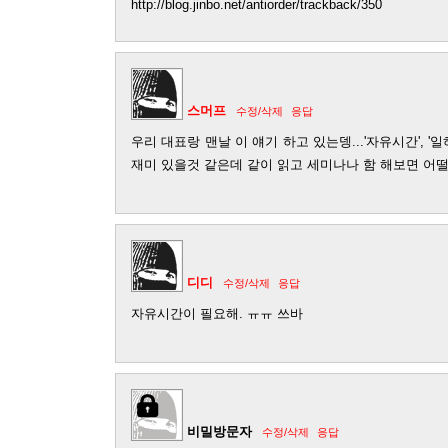
http://blog.jinbo.net/antiorder/trackback/350
스머프
수정/삭제
응답
우리 대표랑 맨날 이 얘기 하고 있는뎅...'자유시간', '일
재미 있을것 같은데 같이 읽고 세미나나 함 해보면 어떨지
디디
수정/삭제
응답
자유시간이 필요해. ㅠㅠ 쓰바
비밀방문자
수정/삭제
응답