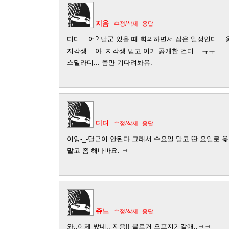
지음
수정/삭제
응답
디디... 어? 달군 있을 때 회의하면서 잡은 일정인디... 웅
지각생... 아. 지각생 믿고 이거 공개한 건디... ㅠㅠ
스밀라디... 쫌만 기다려봐유.
디디
수정/삭제
응답
이잉-_-달군이 안된다 그래서 수요일 말고 딴 요일로 옮기
말고 좀 해바바요. ㅋ
쥬느
수정/삭제
응답
와..이제 밨네.. 지음!! 블로거 오프지기같애..ㅋㅋ