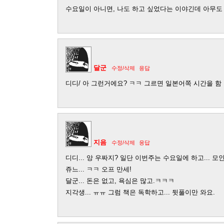
수요일이 아니면, 나도 하고 싶었다는 이야긴데 아무도 
달군
수정/삭제
응답
디디/ 아 그런거에요? ㅋㅋ 그르면 일본어쪽 시간을 함
지음
수정/삭제
응답
디디... 앙 우짜지? 일단 이번주는 수요일에 하고... 
쥬느... ㅋㅋ 오프 만세!
달군... 돈은 없고, 욕심은 많고.ㅋㅋㅋ
지각생... ㅠㅠ 그럼 책은 독학하고... 뒷풀이만 와요.