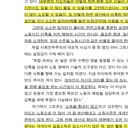
고 있다.
대부분의 지도자들은 어떻게 하면 향후 모든 이들이 
지면서도 일을 더 많이 줄일 수 있을지를 고민하기보다는, 어
더 많이 소모할 수 있을지, 또 어떻게 하면 생산에서 비축된 
표만을 지닌 소소한 일자리(예를 들면 비정규직)에 이용될 수 
그런데 소소한 일자리가 풀타임 완전고용을 충분히 보장
노동시간 단축을 마치 해방의 시간이 아니라, 필요한 희생, 일
처럼 소개하며, 임금 수준을 노동시간과 같은 비율로 줄여야 한
독일 사회민주주의의 대표적 사상가 중 한 명인 피터 그로츠가
에는 실망감이 가득 배어 있다.
“유럽 좌파는 손 닿은 곳에 수백만 명을 동원할 수 있는 
단축을 단순히 노동 분배의 기술적 도구로만 여긴 것이 아니라
다른 사회를 향해 가는 길처럼 여겼다. 지금 우리에게 부여된 
번도 주어진 적이 없다.
개개인이 자신의 의미를 찾는 데 쓰는
을 위해 필요로 하는 시간보다 더 중요하다.
좌파는 더 이상의 
않고 운동의 가장 중요한 목표인 노동의 해방을 당당하게 요구
감축을 위해 투쟁이 가능해야 한다.”
여기에서 그로츠는
‘소득을 축내지 않고’
라고 강조한다.
바
어드는 노동으로 더 많이, 더 잘 생산해내고, 소득수준은 개개
존하지 않게 된다. 그에 반해 생산성 향상의 재분배가 모든 
증대는 개개인의 실질소득은 감소시키지 않은 채, 많은 활동 