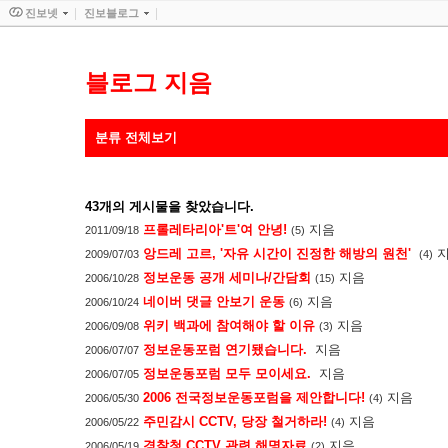
진보넷
진보블로그
블로그 지음
분류 전체보기
43
개의 게시물을 찾았습니다.
프롤레타리아'트'여 안녕!
지음
2011/09/18
(5)
앙드레 고르, '자유 시간이 진정한 해방의 원천'
2009/07/03
(4)
정보운동 공개 세미나/간담회
지음
2006/10/28
(15)
네이버 댓글 안보기 운동
지음
2006/10/24
(6)
위키 백과에 참여해야 할 이유
지음
2006/09/08
(3)
정보운동포럼 연기됐습니다.
지음
2006/07/07
정보운동포럼 모두 모이세요.
지음
2006/07/05
2006 전국정보운동포럼을 제안합니다!
지음
2006/05/30
(4)
주민감시 CCTV, 당장 철거하라!
지음
2006/05/22
(4)
경찰청 CCTV 관련 해명자료
지음
2006/05/19
(2)