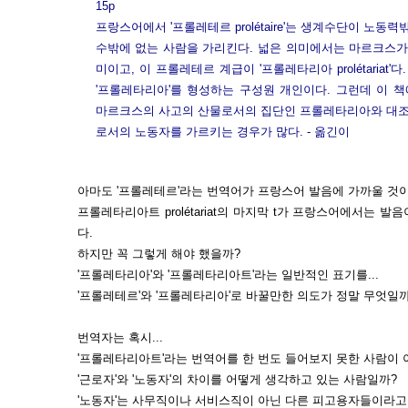
15p
프랑스어에서 '프롤레테르
prolétaire'는 생계수단이 노
수밖에 없는 사람을 가리킨다. 넓은 의미에서는 마르크스가 말
미이고, 이 프롤레테르 계급이 '프롤레타리아
prolétariat
'다
'프롤레타리아'를 형성하는 구성원 개인이다. 그런데 이 책
마르크스의 사고의 산물로서의 집단인 프롤레타리아와 대조
로서의 노동자를 가르키는 경우가 많다. - 옮긴이
아마도 '프롤레테르'라는 번역어가 프랑스어 발음에 가까울 것
프롤레타리아트 prolétariat
의 마지막 t가 프랑스어에서는 발음
다.
하지만 꼭 그렇게 해야 했을까?
'프롤레타리아'와 '프롤레타리아트'라는 일반적인 표기를...
'프롤레테르'와 '프롤레타리아'로 바꿀만한 의도가 정말 무엇일까
번역자는 혹시...
'프롤레타리아트'라는 번역어를 한 번도 들어보지 못한 사람이 
'근로자'와 '노동자'의 차이를 어떻게 생각하고 있는 사람일까?
'노동자'는 사무직이나 서비스직이 아닌 다른 피고용자들이라고