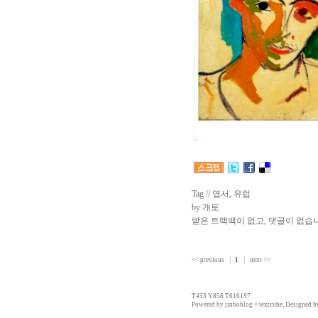
Tag //
엽서
,
유럽
by 개토
받은 트랙백이 없고
,
댓글이 없습니
<< previous
1
next >>
T453 Y858 T616197
Powered by
jinboblog
×
textcube
, Designed 