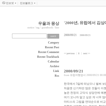
진보넷
진보블로그
'2000년, 유럽에서 김
우울과 몽상
notice
/
tag
/
guestbook
/
line
2000/09/21
2000/09/21
Category
Recent Post
Recent Comment
<< previous
1
next >>
Recent Trackback
Calendar
Archive
2000/09/21
Link
from
유럽여행엽서
2000/09/21 00:0
Rss
한국에서 5일에 떠났으니 벌써 보
처음엔 신기하던 많은 것들이 이
높은 천정의 고딕식 성당안에 예쁜 
여기 오니까 알고 싶은 게 너무 많
마티스의 그림을 연대순으로 비교