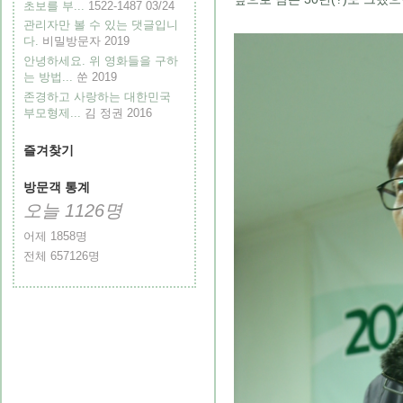
초보를 부...
1522-1487
03/24
관리자만 볼 수 있는 댓글입니
다.
비밀방문자
2019
안녕하세요. 위 영화들을 구하
는 방법...
쑨
2019
존경하고 사랑하는 대한민국
부모형제...
김 정권
2016
즐겨찾기
방문객 통계
오늘
1126
명
어제
1858
명
전체
657126
명