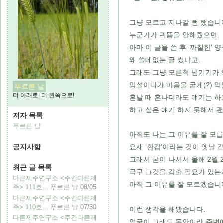
그냥 모르고 지나갈 뻔 했습니
누군가가 귀뜸을 안해줬으면.
아마 이 글을 쓴 후 ‘까칠한’
왜 쓸데없는 글 썼냐고.
그래도 그냥 모른척 넘기기가 
망설이다가 마음을 굳게(?) 
푸르른 날
더 아래로! 더 왼쪽으로!
혼날 때 혼나더라도 얘기는 하
하고 싶은 얘기 하지 못해서 
저자 목록
푸르른 날
아직도 나는 그 이유를 잘 모릅
공지사항
요새 ‘환갑’이라는 것이 옛날 
그래서 굳이 나서서 올해 2월 
최근 글 목록
극구 그것을 감출 필요가 있는
다른제주연구소 <주간다른제
아직 그 이유를 잘 모르겠습니
주> 111호...
푸르른 날
08/05
다른제주연구소 <주간다른제
주> 110호...
푸르른 날
07/30
이런 생각을 해봤습니다.
다른제주연구소 <주간다른제
얼굴이 그래도 동안이라 주변에