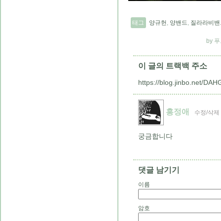
태그
양규헌
,
양밴드
,
질라라비밴
푸
이 글의 트랙백 주소
https://blog.jinbo.net/DA
홍정애
수정/삭제
궁금합니다
댓글 남기기
이름
암호