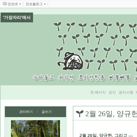
진보넷
진보블로그
'가장자리'에서
첫 페이지
표지
공지사항
/
관리하기
글쓰기
2월 26일, 양규헌
2월 26일, 양규헌, 그리고 ---