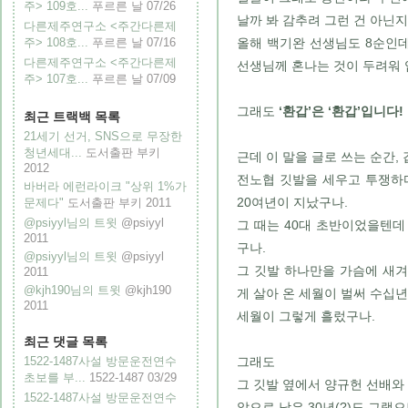
주> 109호...
푸르른 날
07/26
날까 봐 감추려 그런 건 아닌지
다른제주연구소 <주간다른제
올해 백기완 선생님도 8순인데
주> 108호...
푸르른 날
07/16
다른제주연구소 <주간다른제
선생님께 혼나는 것이 두려워 
주> 107호...
푸르른 날
07/09
그래도
‘환갑’은 ‘환갑’입니다!
최근 트랙백 목록
21세기 선거, SNS으로 무장한
청년세대...
도서출판 부키
근데 이 말을 글로 쓰는 순간,
2012
전노협 깃발을 세우고 투쟁하
바버라 에런라이크 "상위 1%가
20여년이 지났구나.
문제다"
도서출판 부키
2011
@psiyyl님의 트윗
@psiyyl
그 때는 40대 초반이었을텐데 
2011
구나.
@psiyyl님의 트윗
@psiyyl
그 깃발 하나만을 가슴에 새
2011
@kjh190님의 트윗
@kjh190
게 살아 온 세월이 벌써 수십년이
2011
세월이 그렇게 흘렀구나.
최근 댓글 목록
1522-1487사설 방문운전연수
그래도
초보를 부...
1522-1487
03/29
그 깃발 옆에서 양규헌 선배와 
1522-1487사설 방문운전연수
앞으로 남은 30년(?)도 그랬