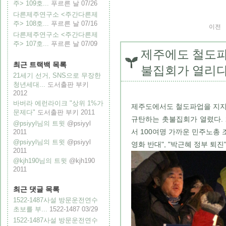
주> 109호...
푸르른 날
07/26
다른제주연구소 <주간다른제
주> 108호...
푸르른 날
07/16
이전
다른제주연구소 <주간다른제
주> 107호...
푸르른 날
07/09
제주에도 철도파
최근 트랙백 목록
불집회가 열리다
21세기 선거, SNS으로 무장한
청년세대...
도서출판 부키
2012
바버라 에런라이크 "상위 1%가
제주도에서도 철도파업을 지지
문제다"
도서출판 부키
2011
규탄하는 촛불집회가 열렸다. 20
@psiyyl님의 트윗
@psiyyl
서 100여명 가까운 민주노총 
2011
@psiyyl님의 트윗
@psiyyl
영화 반대", "박근혜 정부 퇴진
2011
@kjh190님의 트윗
@kjh190
2011
최근 댓글 목록
1522-1487사설 방문운전연수
초보를 부...
1522-1487
03/29
1522-1487사설 방문운전연수