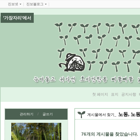
진보넷
진보블로그
'가장자리'에서
첫 페이지
표지
공지사항
노동, 노
/
관리하기
글쓰기
게시물에서 찾기
76
개의 게시물을 찾았습니다.