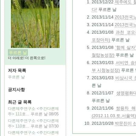
2013/12/22
제주에도 
다!
푸르른 날
2013/11/14
2013전
2013/11/14
2013전
2013/01/08
과천 코오롱
포장마차)
푸르른 날
2013/01/08
'함께 살자
푸르른 날
철탑농성장)
푸르른 날
더 아래로! 더 왼쪽으로!
2013/01/03
서비연 송년
부 시청농성장)
푸르른 
저자 목록
푸르른 날
2013/01/03
비상시국 촛불
른 날
공지사항
2012/11/07
생명평화대
푸르른 날
최근 글 목록
2012/11/06
쌍용차 해
다른제주연구소 <주간다른제
주> 111호...
푸르른 날
08/05
(2012.11.03.토,서울역)
다른제주연구소 <주간다른제
2012/10/28
박문진이 
주> 110호...
푸르른 날
07/30
다른제주연구소 <주간다른제