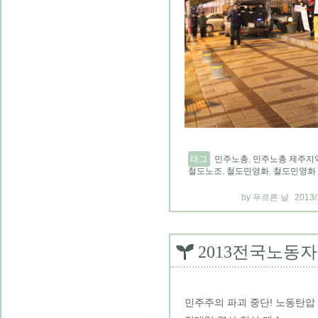
태그
민주노총
,
민주노총 제주지
철도노조
,
철도민영화
,
철도민영화
푸르른 날
2013/
2013전국노동
민주주의 파괴 중단! 노동탄압 