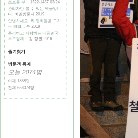
초보를 부...
1522-1487
03/24
관리자만 볼 수 있는 댓글입니
다.
비밀방문자
2019
안녕하세요. 위 영화들을 구하
는 방법...
쑨
2019
존경하고 사랑하는 대한민국
부모형제...
김 정권
2016
즐겨찾기
방문객 통계
오늘
2074
명
어제
1858
명
전체
658074
명