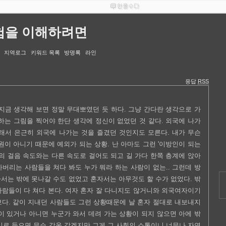
험을 이해하려면
지역로그
키워드 목록
방명록
라인
응답
RSS
. 지금 생각해 보면 정말 무대뽀였던 듯 하다. 그냥 간다란 생각으로 가
하는 그림을 찍어야 한단 생각에 정신이 없었던 것 같다. 외국에 나가
그래서 은근히 외국에 나가는 것을 즐겼던 것인지도 모른다. 내가 무슨
원이 아니기 때문에 예외가 되는 상황. 난 아마도 그런 '이방인이 되는
들의 걸음 속도와는 다른 속도로 걸어도 되고 길 가다 한쪽 층계에 앉아
버리는 사람들을 쳐다 봐도 누가 뭐라 하는 사람이 없는.. 그런데 방
서는 밖에 못나갈 수도 없었고 혼자서는 아무것도 할 수가 없었다. 밖
사람들이 다 쳐다 본다. 여자 혼자 잘 다니지도 않거니와 외국여자이기
보다. 같이 지내던 사람들도 그런 상황때문에 날 혼자 절대로 내보내지
이 있거나 아니면 누군가 와서 데려 가는 상황이 되지 않으면 아에 밖
기로 들으면 무슨 감옥 같겠지만 그게 그 사회의 소통이니 너무나 자연