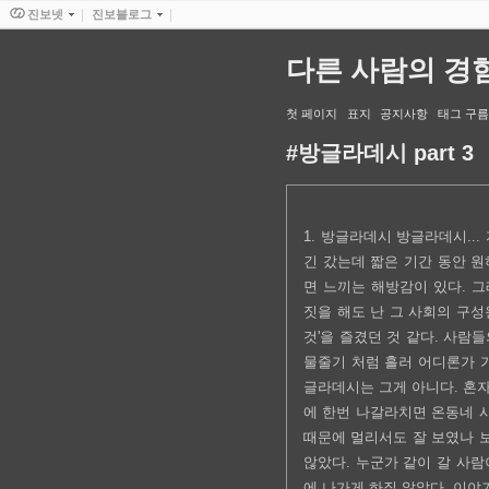
진보넷
진보블로그
다른 사람의 경
첫 페이지
표지
공지사항
태그 구름
#방글라데시 part 3
1. 방글라데시 방글라데시..
긴 갔는데 짧은 기간 동안 원
면 느끼는 해방감이 있다. 
짓을 해도 난 그 사회의 구성
것'을 즐겼던 것 같다. 사람
물줄기 처럼 흘러 어디론가 가
글라데시는 그게 아니다. 혼자
에 한번 나갈라치면 온동네 
때문에 멀리서도 잘 보였나 
않았다. 누군가 같이 갈 사람
에 나가게 하질 않았다. 이야