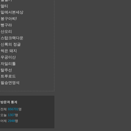
멀티
밑에서본세상
봉구아찌!
뻥구라
산오리
스탑크랙다운
신록의 정글
썩은 돼지
우공이산
자일리톨
탈주선
트루로드
필승연영석
방문객 통계
전체
656701
명
오늘
1307
명
어제
2948
명