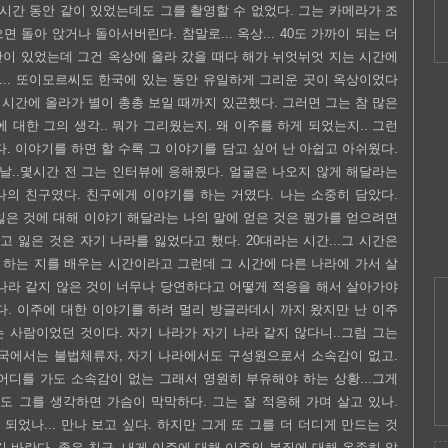
 시간 동안 같이 있었는데도 그를 촬영할 수 없었다. 그는 카메라가 조
 돌아 앉거나 돌아서버린다. 참말로... 옥상... 40도 가까이 되는 더
간이 있었는데 그건 옥상에 올라 갔을 때다 해가 뉘엇뉘엇 지는 시간에
... 또이모르씨도 한국에 있는 동안 유일하게 그리운 곳이 옥상이었다
는 시간에 올라가 별이 총총 보일 때까지 있곤했다. 그러면 그는 참 많은
 대한 그의 생각.. 뭐가 그리웠는지. 왜 이주를 하게 되었는지.. 그런
다. 이야기를 하면 할 수록 그 이야기를 담고 싶어 난 아쉽고 아쉬웠다.
날..몇시간 전 그는 인터뷰에 응해줬다. 얼굴은 나오지 않게 해달라는
나의 친구였다. 친구에게 이야기를 하는 거였다. 나는 소중히 담았다.
잃은 것에 대해 이야기 해달라는 나의 말에 얻은 것은 뭔가를 얻으려면
 잃은 것은 자기 나라를 잃었다고 했다. 20대라는 시간...그 시간은
 하는 지를 배우는 시간이라고 그런데 그 시간에 다른 나라에 가서 살
 나라 같지 않은 것이 너무나 당연하다고 어떻게 적응을 해서 살아가야
다. 이주에 대한 이야기를 하려 멀리 방글라데시 까지 왔지만 난 이주
 사람이었던 것이다. 자기 나라가 자기 나라 같지 않다니..그럼 그는
한국에서는 불법체류자, 자기 나라에서도 구성원으로서 소속감이 없고.
어디를 가도 소속감이 없는 그래서 영원히 부유해야 하는 상황...그게
금도 그를 생각하면 가슴이 막막하다. 그는 잘 적응해 가며 살고 있나.
되었나... 만나 보고 싶다. 하지만 그게 또 그를 더 더디게 만드는 것
길 바란다. 좋은 친구, 내게 이주에 대해 이주의 본질에 대해 온존히 알