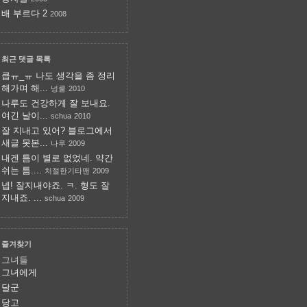
배 부르다 2
2008
최근 댓글 목록
큽ㅠ_ㅠ 나도 생각을 좀 정리
해가며 해...
넝쿨
2010
나루도 건강하게 잘 보내요.
여긴 날이...
schua
2010
잘 지내고 있어? 블로그에서
새글 못본...
나루
2009
내겐 틈이 별로 없었네. 약간
쉬는 틈....
처절한기타맨
2009
넵! 잘지내야죠. ㅋ. 형도 잘
지내죠. ...
schua
2009
즐겨찾기
그녀들
그녀에게
달군
당고