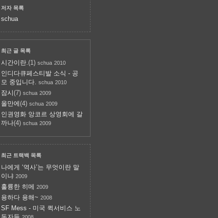
저자 목록
schua
최근 글 목록
시간이란.
(1)
schua
2010
인디다큐페스티발 소식 - 공
모 중입니다.
schua
2010
잠시
(7)
schua
2009
올만에
(4)
schua
2009
인권영화 앙코르 상영회에 갈
까나
(4)
schua
2009
최근 트랙백 목록
나에게 ‘역사’는 무엇이란 말
이냐
2009
훌륭한 히메
2009
용하다 용해~
2008
SF Mess - 미국 퀵서비스 노
동자들
2008