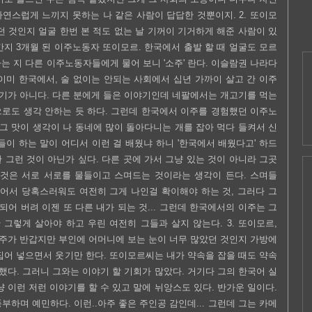
연스럽게 느끼지 못하는 나 같은 사람이 답답한 것뿐이지. 2. 또이모
던 것인지 얼굴 한번 본 적도 없는 날 기꺼이 기거하게 해준 사람이 있
 간지 3개월 된 이주노동자 또이모르. 한국에서 출발 할 때 얼굴도 모르
는 지 다른 이주노동자들에게 물어 보니 '소주' 란다. 이슬람권 나라다
이미 한국에서, 술 없이는 안되는 사회에서 십년 가까이 살고 간 이주
기가 아니다. 다른 분에게 들은 이야기인데 네팔에서는 개고기를 먹는
으로도 생각 안하는 듯 하다. 그런데 한국에서 이주를 경험했던 이주노
그 맛이 생각이 나 동네에 많이 돌아다니는 개를 잡아 먹다 들켜서 신
들이 하는 말이 어디서 이런 걸 배웠냐 하니 '한국에서 배웠다고' 하드
 그런 것이 아닌가 싶다. 다른 곳에 가서 그냥 있는 것이 아니라 그곳
 것은 서로 서로를 물들이고 스며드는 것이라는 생각이 든다. 스며들
되어서 당혹스러워도 여전히 그게 나인걸 확이해야 하는 것, 그러다 그
어 버려 이젠 또 다른 내가 되는 것... 그런데 한국에서의 이주는 그
그렇게 살아야 하고 우린 여전히 그들과 살지 않는다. 3. 또이모르,
주가 반갑지만 부인에 어머니에 보는 눈이 너무 많았던 것인지 가방에
집어 넣으면서 웃기만 한다. 또이모르씨는 내가 약속을 잡을 때도 약속
 했다. 그러니 그와는 이야기 할 기회가 많았다. 거기다 그의 한국어 실
냥 이런 저런 이야기를 할 수 있고 말에 뉘앙스도 있다. 반가운 일이다.
부하며 예민하다. 이런..아주 좋은 주인공 감인데... 그런데 그는 카메