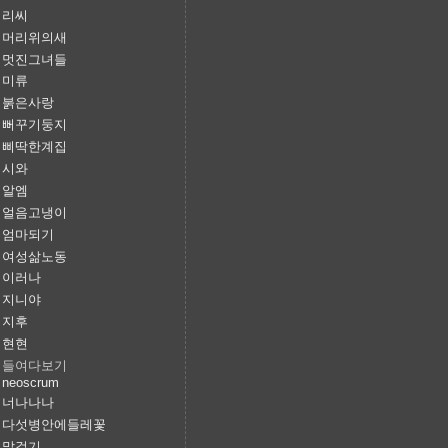
리씨
머리위의새
멋진그녀들
미류
붉은사랑
뻐꾸기둥지
삐딱한계집
시와
알엠
얼음고냉이
엄마되기
여성삶노동
이러나
지니야
지후
현현
들여다보기
neoscrum
너나나나
다섯병안에들레꽃
말걸기