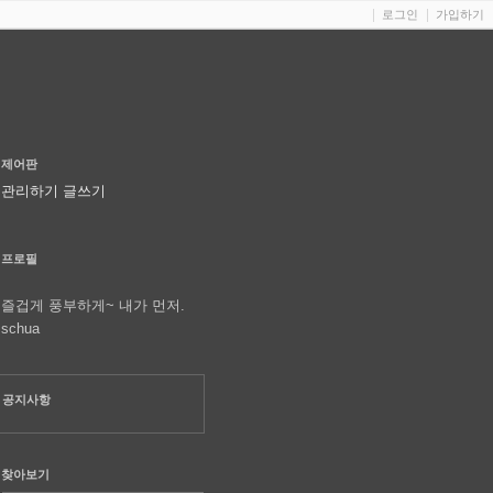
로그인
가입하기
제어판
관리하기
글쓰기
프로필
즐겁게 풍부하게~ 내가 먼저.
schua
공지사항
찾아보기