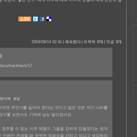
2004/09/14 02:41
계속된다
트랙백
0
개
댓글
3
개
소
t/docu/trackback/17
정/삭제
응답
으려면 무언가를 잃어야 한다는 것이고 잃은 것은 자기 나라를
된다'를 보면서도 기억에 남는 말이었어요.
 정주할 수 없는 이주 체험이 그들을 강하게 만들었다는 생각
'국가' 안에만 존재할 때 뚜렷한 정체성을 가지고 있다고 생각하지