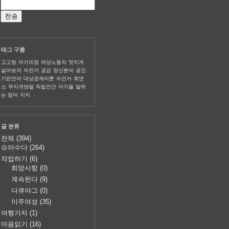
태그 구름
고고씽
아가의잠
여성노동자
멋지게
살아보자
자전거
공감
정신분석
공간
기린언어
대상관계이론
자건거
최연
소
무지개양말
직립인간
아가들
일하
는 엄마
지지
글 분류
전체
(394)
슈아수다
(264)
작업하기
(6)
희망사항
(0)
계속된다
(9)
다큐야그
(0)
이주여성
(35)
여행가자
(1)
마음읽기
(16)