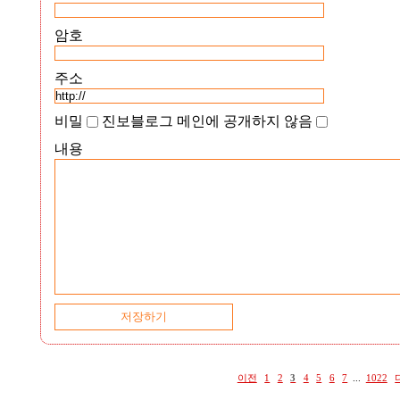
암호
주소
비밀
진보블로그 메인에 공개하지 않음
내용
이전
1
2
3
4
5
6
7
...
1022