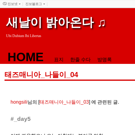
진보넷
진보블로그
새날이 밝아온다 ♫
Ubi Dubium Ibi Libertas
HOME
표지
한줄 수다
방명록
태즈매니아_나들이_04
hongsili
님의 [
태즈매니아_나들이_03
] 에 관련된 글.
#_day5