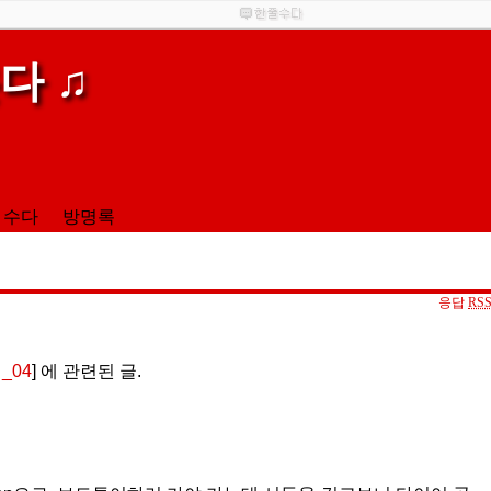
다 ♫
 수다
방명록
응답
RS
_04
] 에 관련된 글.