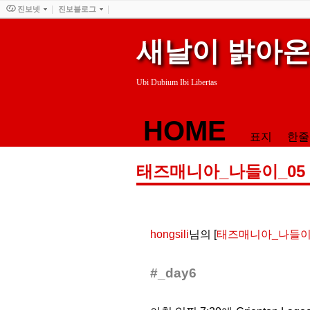
진보넷
진보블로그
새날이 밝아온
Ubi Dubium Ibi Libertas
HOME
표지
한줄
태즈매니아_나들이_05
hongsili
님의 [
태즈매니아_나들이
#_day6