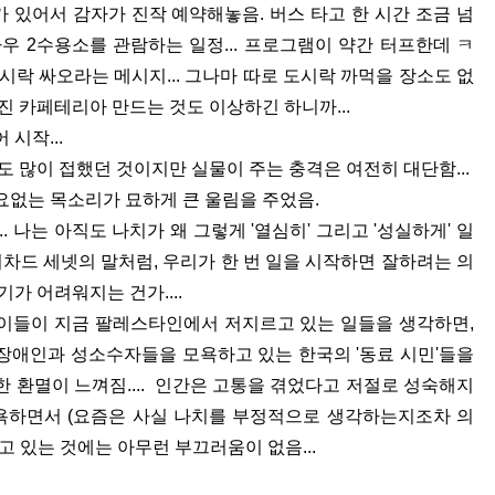
 있어서 감자가 진작 예약해놓음. 버스 타고 한 시간 조금 넘
우 2수용소를 관람하는 일정... 프로그램이 약간 터프한데 ㅋ
시락 싸오라는 메시지... 그나마 따로 도시락 까먹을 장소도 없
진 카페테리아 만드는 것도 이상하긴 하니까...
시작...
도 많이 접했던 것이지만 실물이 주는 충격은 여전히 대단함...
요없는 목소리가 묘하게 큰 울림을 주었음.
. 나는 아직도 나치가 왜 그렇게 '열심히' 그리고 '성실하게' 일
말 리차드 세넷의 말처럼, 우리가 한 번 일을 시작하면 잘하려는 의
가 어려워지는 건가....
던 이들이 지금 팔레스타인에서 저지르고 있는 일들을 생각하면,
장애인과 성소수자들을 모욕하고 있는 한국의 '동료 시민'들을
 환멸이 느껴짐.... 인간은 고통을 겪었다고 저절로 성숙해지
 욕하면서 (요즘은 사실 나치를 부정적으로 생각하는지조차 의
고 있는 것에는 아무런 부끄러움이 없음...