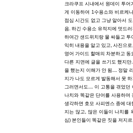
크라쿠프 시내에서 원데이 투어가
게 이동하여 1수용소와 비르케나
점심 시간도 없고 그냥 알아서 도
음. 하긴 수용소 유적지에 멋드러
하여간 샌드위치랑 물 싸들고 투어 
익히 내용을 알고 있고, 사진으로
영어 가이드 할매의 차분하고 동
다른 지면에 글을 쓰기도 했지만..
을 했는지 이해가 안 됨.... 정
지가 나도 모르게 발동해서 못 하기
그러면서도.... 이 고통을 겪었
나치와 똑같은 단어를 사용하며 
생각하면 호모 사피엔스 종에 대한
지는 않고, 많은 이들이 나치를
심) 본인들이 똑같은 짓을 저지르