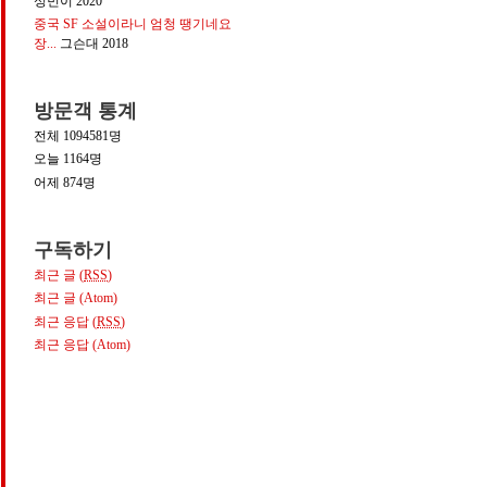
성민이
2020
중국 SF 소설이라니 엄청 땡기네요
장...
그슨대
2018
방문객 통계
전체
1094581
명
오늘
1164
명
어제
874
명
구독하기
최근 글 (
RSS
)
최근 글 (Atom)
최근 응답 (
RSS
)
최근 응답 (Atom)