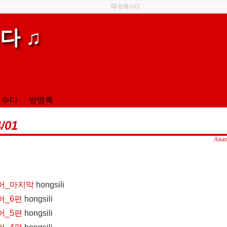
다 ♫
 수다
방명록
/01
Ato
투어_마지막
hongsili
어_6편
hongsili
어_5편
hongsili