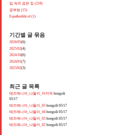
입 속의 검은 잎
(218)
공부방
(15)
Espa&ntilde;ol
(1)
기간별 글 묶음
2026/05
(6)
2025/02
(4)
2024/10
(6)
2024/01
(7)
2023/02
(3)
최근 글 목록
태즈매니아_나들이_마지막
hongsili
05/17
태즈매니아_나들이_05
hongsili
05/17
태즈매니아_나들이_04
hongsili
05/17
태즈매니아_나들이_03
hongsili
05/17
태즈매니아_나들이_02
hongsili
05/17