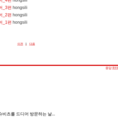
어_4편
hongsili
어_3편
hongsili
어_2편
hongsili
어_1편
hongsili
이전
1
다음
응답
RS
비츠를 드디어 방문하는 날...