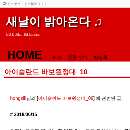
진보넷
진보블로그
새날이 밝아온다 ♫
Ubi Dubium Ibi Libertas
HOME
표지
한줄 수다
방명록
아이슬란드 바보원정대_10
hongsili
님의 [
아이슬란드 바보원정대_09
] 에 관련된 글.
# 2018/06/15