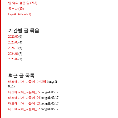
입 속의 검은 잎
(218)
공부방
(15)
Espa&ntilde;ol
(1)
기간별 글 묶음
2026/05
(6)
2025/02
(4)
2024/10
(6)
2024/01
(7)
2023/02
(3)
최근 글 목록
태즈매니아_나들이_마지막
hongsili
05/17
태즈매니아_나들이_05
hongsili
05/17
태즈매니아_나들이_04
hongsili
05/17
태즈매니아_나들이_03
hongsili
05/17
태즈매니아_나들이_02
hongsili
05/17