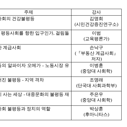
주제
강사
사회의 건강불평등
김명희
(시민건강증진연구소)
- 평등사회를 향한 입구인가, 걸림돌
이범
(교육평론가)
산 계급사회
손낙구
(『부동산 계급사회』
저자)
의 알파이자 오메가 - 노동시장 유
이병훈
(중앙대 사회학)
진 불평등 - 지역 격차
조명래
(단국대 사회과학부)
 사는 세상 - 대중문화의 불평등 재
주은우
(중앙대 사회학)
회 불평등과 정치의 역할
박상훈
(후마니타스)