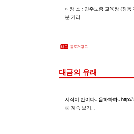
○ 장 소 : 민주노총 교육장
(정동
분 거리
태그
블로거광고
대금의 유래
시작이 반이다.. 음하하하.. http://user
계속 보기...