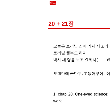
태그
20 + 21장
오늘은 토끼님 집에 가서 새소리 
토끼님 행복도 하지.
박사 세 명을 보조 요리사(ㅡ.ㅡ
오랜만에 군만두, 고등어구이.. 이런거
1. chap 20. One-eyed science: s
work