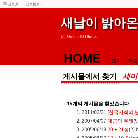
진보넷
진보블로그
새날이 밝아온
Ubi Dubium Ibi Libertas
HOME
표지
한줄
게시물에서 찾기
세미
15
개의 게시물을 찾았습니다.
2011/02/21
[한국사회의 
2007/04/07
대금의 유래
(9
2005/06/18
20 + 21장
(2)
h