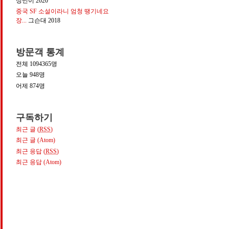
성민이
2020
중국 SF 소설이라니 엄청 땡기네요
장...
그슨대
2018
방문객 통계
전체
1094365
명
오늘
948
명
어제
874
명
구독하기
최근 글 (
RSS
)
최근 글 (Atom)
최근 응답 (
RSS
)
최근 응답 (Atom)