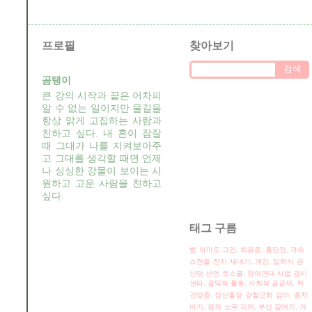
프로필
찾아보기
곰탱이
큰 강의 시작과 끝은 어차피
알 수 없는 일이지만 물길을
항상 맑게 고집하는 사람과
친하고 싶다. 내 혼이 잠잘
때 그대가 나를 지켜보아주
고 그대를 생각할 때면 언제
나 싱싱한 강물이 보이는 시
원하고 고운 사람을 친하고
싶다.
태그 구름
뱀
아마도 그건, 최용준, 홍민정, 과속
스캔들
진지
새내기, 개강, 입학식
공
산당 선언
로스쿨, 참여연대 사법 감시
센타, 공익적 활동, 사회적 공공재,
쥐
건망증, 정신출장
강철군화
엄마, 충치
아기, 원죄
노우 피어, 부산 갈매기, 겨