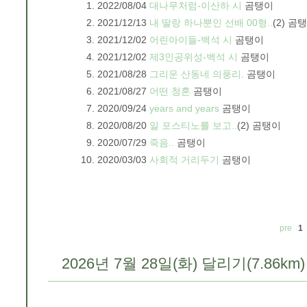
2022/08/04
대나무처럼-이산하 시
곰탱이
2021/12/13
내 딸랑 하나뿐인 선배 00형..
(2)
곰탱
2021/12/02
어린아이들-백석 시
곰탱이
2021/12/02
제3인공위성-백석 시
곰탱이
2021/08/28
그리운 산동네 의풍리.
곰탱이
2021/08/27
어떤 청혼
곰탱이
2020/09/24
years and years
곰탱이
2020/08/20
일 포스티노를 보고..
(2)
곰탱이
2020/07/29
죽음..
곰탱이
2020/03/03
사회적 거리두기
곰탱이
pre
1
2026년 7월 28일(화) 달리기(7.86km)