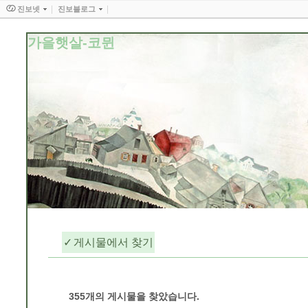
진보넷
진보블로그
가을햇살-코뮌
게시물에서 찾기
분류 전체보기
355
개의 게시물을 찾았습니다.