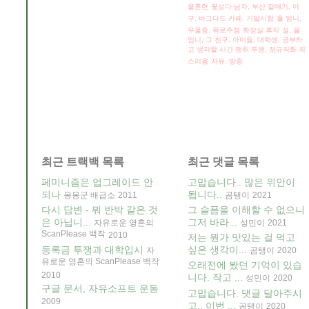
울훈련
꽃보다 남자, 부산 갈매기, 야
구,
바그다드 카페, 기말시험
울 엄니,
우울증,
목로주점
화장실 휴지
설, 울
엄니, 그 친구, 아이들,
대학생, 공부하
고 생각할 시간 쟁취 투쟁, 정규직화
죄
스러움
자유, 방종
최근 트랙백 목록
최근 댓글 목록
페미니즘은 업그레이드 안
고맙습니다.. 많은 위안이
되나
됩니다..
몽몽군 배급소
2011
곰탱이
2021
다시 답변 - 뭐 반박 같은 것
그 슬픔을 이해할 수 없으니
은 아닙니...
그저 바라...
자유로운 영혼의
성민이
2021
ScanPlease 백작
2010
저는 뭔가 맛있는 걸 먹고
등록금 투쟁과 대학입시
싶은 생각이...
자
곰탱이
2020
유로운 영혼의 ScanPlease 백작
오래전에 봤던 기억이 있습
2010
니다. 작고 ...
성민이
2020
구글 문서, 자유소프트 운동
고맙습니다. 댓글 달아주시
2009
고.. 이번 ...
곰탱이
2020