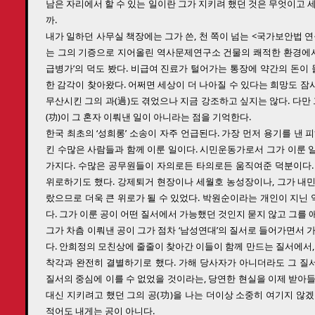
남은 자리에서 할 수 있는 일이란 그가 지키려 했던 것은 무엇이고 
까.
내가 일하던 사무실 책장에는 그가 쓴, 천 쪽이 넘는 <국가보안법 
는 그의 기증으로 지어올린 역사문제연구소 건물의 쾌적한 환경에서 
급병가’의 덕도 봤다. 비급여 진료가 털어가는 통장에 약간의 돈이 
한 감각이 찾아왔다. 어쩌면 세상이 더 나아질 수 있다는 희망도 
무산시킨 그의 과(過)도 겪었으나 지금 강조하고 싶지는 않다. 다만
(功)이 그 혼자 이뤄낸 일이 아니라는 점을 기억한다.
한국 최초의 ‘성희롱’ 소송이 자주 언급된다. 가장 먼저 용기를 낸
킨 수많은 사람들과 함께 이룬 일이다. 시민운동가로서 그가 이룬 
가지다. 수많은 공무원들이 자의로든 타의로든 움직여준 덕분이다. 
위로하기도 했다. 강제퇴거 현장이나 세월호 농성장이나, 그가 내
랐으므로 더욱 큰 위로가 될 수 있었다. 박원순이라는 개인이 지닌
다. 그가 이룬 공이 어떤 질서에서 가능했던 것인지 묻지 않고 그를 애
그가 차츰 이뤄낸 공이 그가 점차 ‘남성연대’의 질서로 들어가면서 
다. 안희정의 모친상에 줄줄이 찾아간 이들이 함께 만드는 질서에서,
착각과 완전히 결별하기로 했다. 가해 당사자가 아니더라도 그 
질서의 중심에 이를 수 없었을 것이라는, 당연한 현실을 이제 받아
대신 지키려고 했던 그의 공(功)을 나는 더이상 소중히 여기지 않
적어도 내게는 공이 아니다.