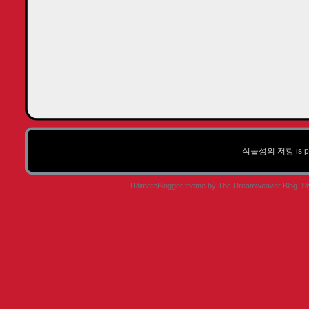
식물성의 저항
is 
UltimateBlogger theme by
The Dreamweaver Blog
. S