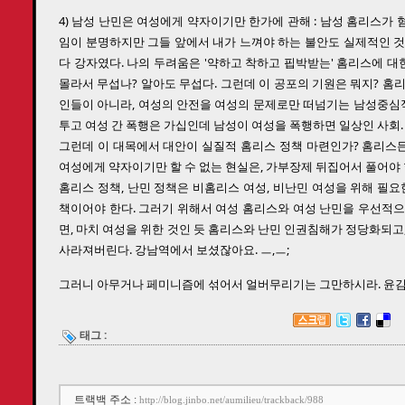
4) 남성 난민은 여성에게 약자이기만 한가에 관해 : 남성 홈리스가
임이 분명하지만 그들 앞에서 내가 느껴야 하는 불안도 실제적인 것
다 강자였다. 나의 두려움은 '약하고 착하고 핍박받는' 홈리스에 대
몰라서 무섭나? 알아도 무섭다. 그런데 이 공포의 기원은 뭐지? 홈
인들이 아니라, 여성의 안전을 여성의 문제로만 떠넘기는 남성중심적
투고 여성 간 폭행은 가십인데 남성이 여성을 폭행하면 일상인 사회.
그런데 이 대목에서 대안이 실질적 홈리스 정책 마련인가? 홈리스든,
여성에게 약자이기만 할 수 없는 현실은, 가부장제 뒤집어서 풀어야 
홈리스 정책, 난민 정책은 비홈리스 여성, 비난민 여성을 위해 필요
책이어야 한다. 그러기 위해서 여성 홈리스와 여성 난민을 우선적으
면, 마치 여성을 위한 것인 듯 홈리스와 난민 인권침해가 정당화되고
사라져버린다. 강남역에서 보셨잖아요. ㅡ,ㅡ;
그러니 아무거나 페미니즘에 섞어서 얼버무리기는 그만하시라. 윤
태그 :
트랙백 주소 :
http://blog.jinbo.net/aumilieu/trackback/988