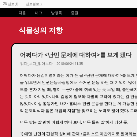
진보넷
진보블로그
처음
태그
방명록
줄글
식물성의 저항
어쩌다가 <난민 문제에 대하여>를 보게 됐다
읽다_보다_읽어보다
2018/06/24 11:35
어쩌다가 윤김지영이라는 이가 쓴 글 <난민 문제에 대하여>를 보게 
글 읽으면서 인권운동사랑방에서 주거권 운동 하던 때 기억이 많이 
도를 혼자 지날 때, 행여 누군가 술에 취해 있는 듯 보일 때, 불안해
는 것이 아니었다. 나의 감정이 혐오와 차별의 고리에 있다는 걸 
않았다. 여성 활동가인 내가 홈리스 인권 운동을 한다는 게 가능한 
적 문제의식과 담론 개입의 지점"을 찾으려는 노력도 많이 했다. 그래
너무 맞는 말 괜히 어렵게 하다 보니, 너무 틀린 말 하게 되신 듯.
1) 예멘 난민의 편향적 성비에 관해 : 홈리스도 마찬가지로 젠더라