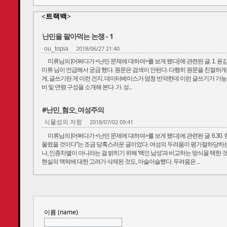
<트랙백>
난민을 팔아먹는 논쟁 - 1
2018/06/27 21:40
ou_topia
미류님의 [어쩌다가 <난민 문제에 대하여>를 보게 됐다] 에 관련된 글. 1. 
미류 님이 언급해서 궁금 했다. 원문은 검색이 안된다. 다행히 원문을 친절하게 
게, 글쓰기란 게 이런 건지. 데이터베이스가 엄청 빈약한데 이런 글쓰기가 가능한 
비 및 연령 구성을 소개해 본다. 가. 성...
#난민_혐오_여성주의
2018/07/02 09:41
식물성의 저항
미류님의 [어쩌다가 <난민 문제에 대하여>를 보게 됐다] 에 관련된 글. 6.30
울렸을 것이다"는 조금 당혹스러운 글이었다. 여성의 두려움이 평가절하당하
나, 인종차별이 아니라는 걸 밝히기 위해 '백인 남성'과 비교하는 방식을 택한 
현실의 맥락에 대한 고려가 삭제된 것도, 아슬아슬했다. 두려움은 ...
이름 (name)