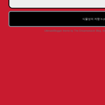
식물성의 저항
is 
UltimateBlogger theme by
The Dreamweaver Blog
. S