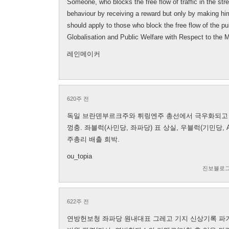
Someone, who blocks the free flow of traffic in the str
behaviour by receiving a reward but only by making hi
should apply to those who block the free flow of the pu
Globalisation and Public Welfare with Respect to the
레인메이커
620주 전
독일 브란덴부르크주와 튀링엔주 총선에서 극우화되고 있
껑충. 좌블럭(사민당, 좌파당) 표 상실, 우블럭(기민당, 
주총리 배출 희박.
ou_topia
진보블로그
622주 전
연방헌보청 좌파당 원내대표 그레고 기지 신상기록 파기해야