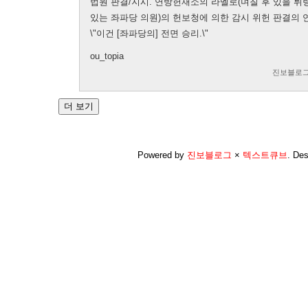
법원 판결/지시. 연방헌재소의 라멜로(며칠 후 있을 튀
있는 좌파당 의원)의 헌보청에 의한 감시 위헌 판결의 
\"이건 [좌파당의] 전면 승리.\"
ou_topia
진보블로그
Powered by
진보블로그
×
텍스트큐브
.
Des