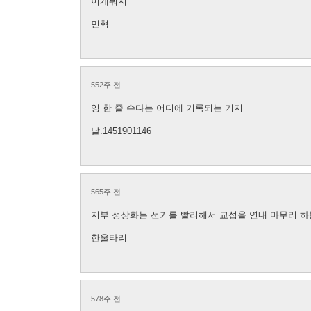
이게뭐지
민혁
552주 전
잉 한 줄 수다는 어디에 기록되는 거지
날.1451901146
565주 전
지부 정상화는 선거를 빨리해서 교섭을 연내 마무리 하는
한울타리
578주 전