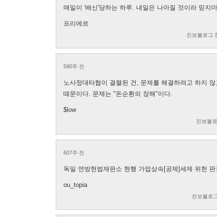
매일이 '배신'당하는 하루. 내일은 나아질 것이라 믿지
프리에르
진보블로그 
590주 전
노사정대타협이 결렬된 건, 문제를 해결하려고 하지 않
때문이다. 문제는 "돈순환의 장해"이다.
$low
진보블로
607주 전
독일 연방헌법재판소 현행 가업상속[공제]세제 위헌 판
ou_topia
진보블로그