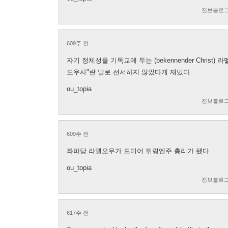
진보블로그
609주 전
자기 정체성을 기독교에 두는 (bekennender Chris
도우사"란 말로 선서하지 않았다게 재밌다.
ou_topia
진보블로그
609주 전
좌파당 라멜오우가 드디어 튀링엔주 총리가 됐다.
ou_topia
진보블로그
617주 전