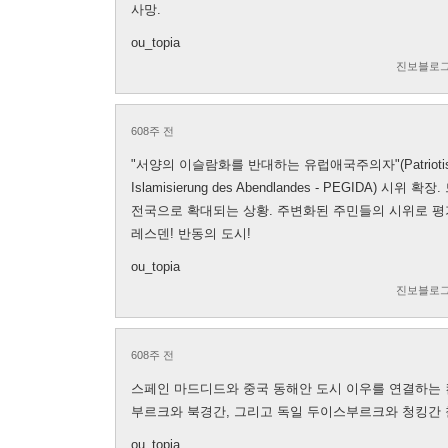
사망.
ou_topia
진보블로그
608주 전
"서양의 이슬람화를 반대하는 유럽애국주의자"(Patriotische 
Islamisierung des Abendlandes - PEGIDA)
전국으로 확대되는 상황. 주변화된 주민들의 시위로 평
레스덴! 반동의 도시!
ou_topia
진보블로그
608주 전
스페인 마드디드와 중국 동해안 도시 이우를 연결하는 
부르크와 북경간, 그리고 독일 두이스부르크와 청킹간 
ou_topia