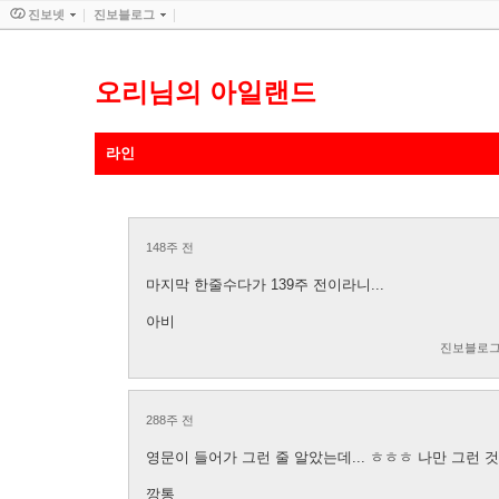
진보넷
진보블로그
오리님의 아일랜드
라인
148주 전
마지막 한줄수다가 139주 전이라니...
아비
진보블로그
288주 전
영문이 들어가 그런 줄 알았는데... ㅎㅎㅎ 나만 그런 
깡통