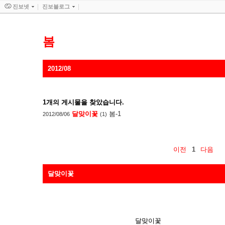
진보넷
진보블로그
봄
2012/08
1
개의 게시물을 찾았습니다.
달맞이꽃
봄-1
2012/08/06
(1)
이전
1
다음
달맞이꽃
달맞이꽃