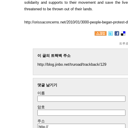
solidarity and supports to their movement and save the live
threatened to be thrown out of their lands.
http://orissaconcerns.net/2010/01/3000-people-began-protest-d
트루
이 글의 트랙백 주소
http://blog.jinbo.net/truroad/trackback/129
댓글 남기기
이름
암호
주소