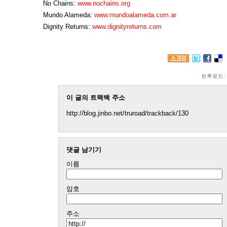
No Chains:
www.nochains.org
Mundo Alameda:
www.mundoalameda.com.ar
Dignity Returns:
www.dignityreturns.com
트루로드
이 글의 트랙백 주소
http://blog.jinbo.net/truroad/trackback/130
댓글 남기기
이름
암호
주소