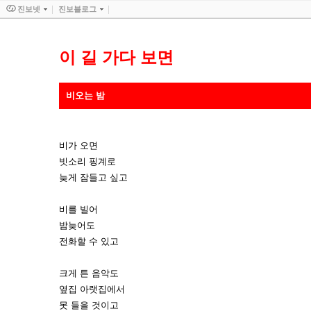
진보넷
진보블로그
이 길 가다 보면
비오는 밤
비가 오면
빗소리 핑계로
늦게 잠들고 싶고
비를 빌어
밤늦어도
전화할 수 있고
크게 튼 음악도
옆집 아랫집에서
못 들을 것이고