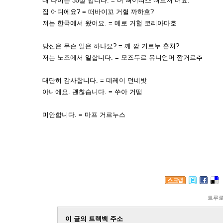
내 나이는 35살 입니다. = 머 뻐이띠스 뻐르처 버요.
집 어디에요? = 떠바이꼬 거헐 까하호?
저는 한국에서 왔어요. = 메로 거헐 코리아마호
당신은 무슨 일은 하나요? = 께 깜 거르누 훈처?
저는 노조에서 일합니다. = 모즈두르 유니언머 깜거르추
대단히 감사합니다. = 데레이 던네밧
아니에요. 괜찮습니다. = 쑤아 거떰
미안합니다. = 마프 거르누스
트루
이 글의 트랙백 주소