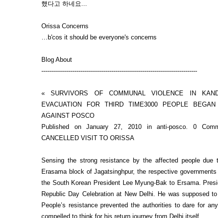
했다고 하네요...
Orissa Concerns
…b'cos it should be everyone's concerns
Blog About
--------------------------------------------------------------------------------
« SURVIVORS OF COMMUNAL VIOLENCE IN KAN
EVACUATION FOR THIRD TIME3000 PEOPLE BEGAN
AGAINST POSCO
Published on January 27, 2010 in anti-posco. 0 
CANCELLED VISIT TO ORISSA
Sensing the strong resistance by the affected people due
Erasama block of Jagatsinghpur, the respective governments o
the South Korean President Lee Myung-Bak to Ersama. Presid
Republic Day Celebration at New Delhi. He was supposed to l
People’s resistance prevented the authorities to dare for a
compelled to think for his return journey from Delhi itself.