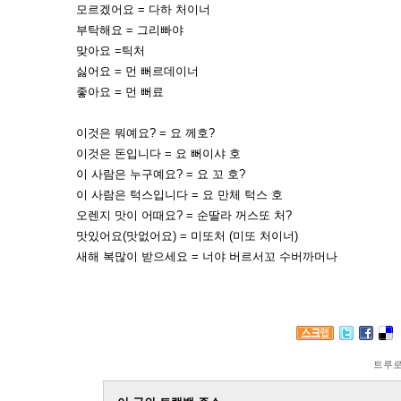
모르겠어요 = 다하 처이너
부탁해요 = 그리빠야
맞아요 =틱처
싫어요 = 먼 뻐르데이너
좋아요 = 먼 뻐료
이것은 뭐예요? = 요 께호?
이것은 돈입니다 = 요 뻐이샤 호
이 사람은 누구예요? = 요 꼬 호?
이 사람은 턱스입니다 = 요 만체 턱스 호
오렌지 맛이 어때요? = 순딸라 꺼스또 처?
맛있어요(맛없어요) = 미또처 (미또 처이너)
새해 복많이 받으세요 = 너야 버르서꼬 수버까머나
트루