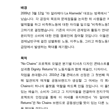
배경
2009년 3월 12일 “라 알라메다 La Alameda” 대표는 방콕에서 “
났습니다. 각 공장의 목표와 문제점들을 논의한 뒤 사원들은 
델역할을 하고 비착취노동에 대한 자각을 일으킬 “비착취노동Swe
고하기로 결정했습니다. 기존의 미디어 관계망과 활동가 연대
윤리적인 소비에 대한 연합 캠페인에 참여할 것입니다. 이들은
경제남반구에 걸친 성별화된 노동, 이주노동, 그리고 하청노동
급망에서 발생하는 학대를 제기합니다.
목적
“No Chains” 프로젝트 모델은 분기별 티셔츠 디자인 콘테스트를 열
성귀환 Dignity Returns”의 노동자들과 함께 예술인, 디자
작업을 초대합니다. 2010년 2월 콘테스트 선정은 그 첫번째 
해 일관되게 재개될 공동브랜드가 생성할 그 여세는 각 회
Chains이 하나의 플랫폼 역할을 하도록 만들 것입니다. 이
있는 예술가, 소비자 그리고 그 지지자들을 연결하여 전지구적
로젝트의 안정성을 통해 이 여세를 유지하면서 “라 알라메다 La 
Returns”은 No Chains 브랜드로 공동생산할 뜻이 있는 
을 열어둘 것입니다.