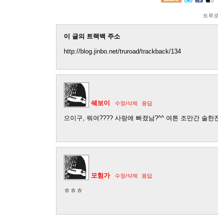
트루
이 글의 트랙백 주소
http://blog.jinbo.net/truroad/trackback/134
쉐보이
수정/삭제
응답
으이구, 뭐여???? 사랑에 빠졌남?^^ 여튼 조만간 술한잔
모험가
수정/삭제
응답
ㅎㅎㅎ