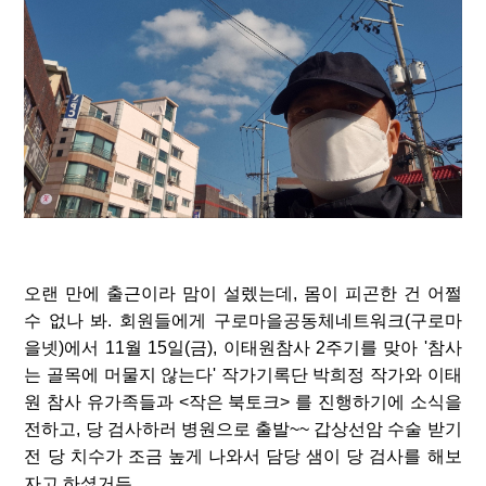
오랜 만에 출근이라 맘이 설렜는데
,
몸이 피곤한 건 어쩔
수 없나 봐
.
회원들에게 구로마을공동체네트워크
(
구로마
을넷
)
에서
11
월
15
일
(
금
),
이태원참사
2
주기를 맞아
'
참사
는 골목에 머물지 않는다
'
작가기록단 박희정 작가와 이태
원 참사 유가족들과
<
작은 북토크
>
를 진행하기에 소식을
전하고
,
당 검사하러 병원으로 출발
~~
갑상선암 수술 받기
전 당 치수가 조금 높게 나와서 담당 샘이 당 검사를 해보
자고 하셨거든