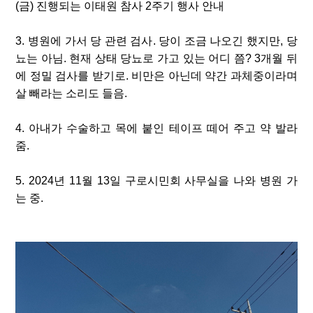
(
금
)
진행되는 이태원 참사
2
주기 행사 안내
3.
병원에 가서 당 관련 검사
.
당이 조금 나오긴 했지만
,
당
뇨는 아님
.
현재 상태 당뇨로 가고 있는 어디 쯤
? 3
개월 뒤
에 정밀 검사를 받기로
.
비만은 아닌데 약간 과체중이라며
살 빼라는 소리도 들음
.
4.
아내가 수술하고 목에 붙인 테이프 떼어 주고 약 발라
줌
.
5. 2024
년
11
월
13
일 구로시민회 사무실을 나와 병원 가
는 중
.