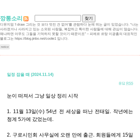
깡통소리
디뮤지엄 ‘I draw 그리는 것 보다 멋진 건 없어’를 관람하다 눈에 띄는 글이 있었습니다. “나는
사라졌거나 사라지고 있는 소외된 사람들, 복잡하고 특이한 사람들에 대해 관심이 많습니다.
왜냐하면 아무도 그들을 기억하지 못할 것이기 때문이죠” – 피에르 르탕 이광흠의 대표적인
블로그는 https://blog.jinbo.net/coolie1 입니다.
notice
일정 잡을 때 (2024.11.14)
응답
RSS
눈이 떠져서 그냥 일상 정리 시작
1. 11
월
13
일
(
수
) 54
년 전 세상을 떠난 전태일
.
작년에는
청계
5
가에 갔었는데
.
2.
구로시민회 사무실에 오랜 만에 출근
.
회원들에게
15
일