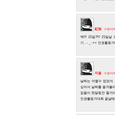
紅知
수정/삭
엑!!! 21일?!!! 2
기...- _ -++ 인권활
지음
수정/삭
날짜는 어쩔수 없었어.
싶어서 날짜를 옮겨볼라고
집들이 한달동안 할거라니
인권활동가대회 끝날때까지