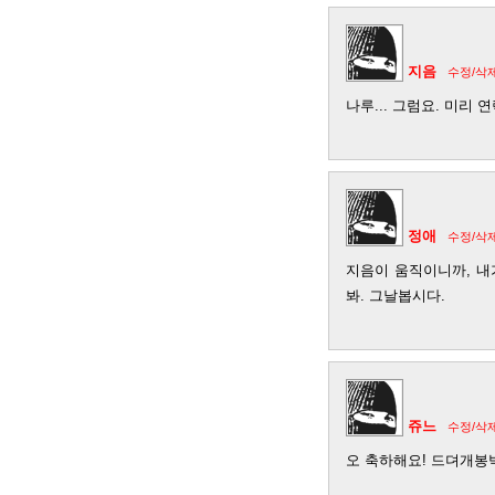
지음
수정/삭
나루... 그럼요. 미리 연
정애
수정/삭
지음이 움직이니까, 내
봐. 그날봅시다.
쥬느
수정/삭
오 축하해요! 드뎌개봉박