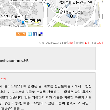
지음
2008/02/14 14:59
지음
트랙백
1
개
댓글
17
개
tiorder/trackback/343
삭제
. 놀러오세요.] 에 관련된 글. 대보름 빈집들이를 기해서... 빈집
다. 이 포스트에 덧글로 논의를 진행하고... 확정은 당일 참가자
어떨까 싶습니다. 일단 지금까지 저와 아규를 비롯한 주변의 의견
지명, 공간의 성격, 예쁜 고유명이 포함된 이름이 좋겠다. 2. 지명으
, '해방촌', 등등 ...