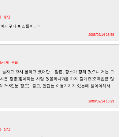
제
응답
 아니구나 빈집들이. ㅋ
2008/02/14 15:58
정/삭제
응답
 놀자고 꼬셔 볼라고 했더만... 암튼, 장소가 정해 졌으니 저는 그
모셔둔 정종(좋아하는 사람 있을라나?)을 가져 갈게요(오곡밥은 많
 7~8인분 정도). 글고, 안덥는 이불가지가 있는데 빨아야해서...
2008/02/14 16:23
제
응답