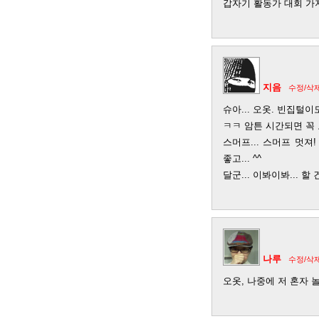
갑자기 활동가 대회 가지
지음
수정/삭
슈아... 오옷. 빈집털
ㅋㅋ 암튼 시간되면 꼭 
스머프... 스머프 멋져!
좋고... ^^
달군... 이봐이봐... 할 
나루
수정/삭
오옷, 나중에 저 혼자 