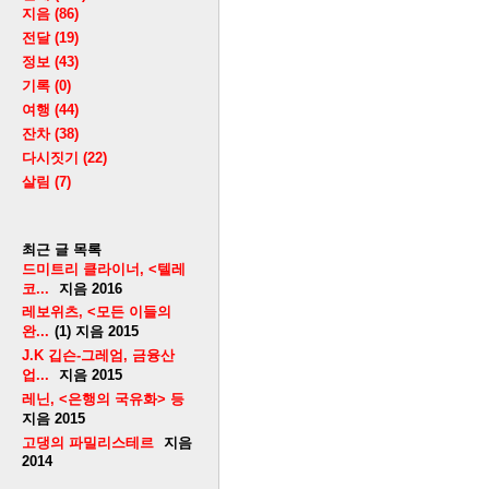
지음
(86)
전달
(19)
정보
(43)
기록
(0)
여행
(44)
잔차
(38)
다시짓기
(22)
살림
(7)
최근 글 목록
드미트리 클라이너, <텔레
코...
지음
2016
레보위츠, <모든 이들의
완...
(1)
지음
2015
J.K 깁슨-그레엄, 금융산
업...
지음
2015
레닌, <은행의 국유화> 등
지음
2015
고댕의 파밀리스테르
지음
2014