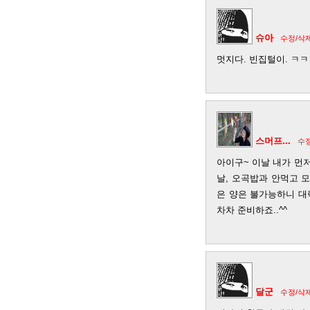
슈아
수정/삭
멋지다. 빈집털이. ㅋㅋ
스머프...
수
아이구~ 이날 내가 먼저
날, 오곡밥과 안먹고 
은 양은 불가능하니 대략
차차 준비하죠..^^
달군
수정/삭