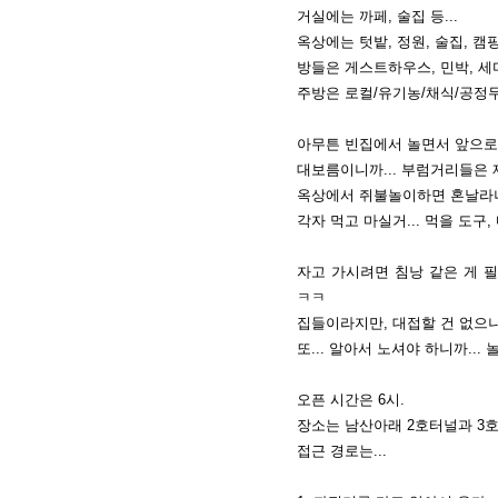
거실에는 까페, 술집 등...
옥상에는 텃밭, 정원, 술집, 캠핑
방들은 게스트하우스, 민박, 세미
주방은 로컬/유기농/채식/공정무역
아무튼 빈집에서 놀면서 앞으로
대보름이니까... 부럼거리들은 
옥상에서 쥐불놀이하면 혼날라나?
각자 먹고 마실거... 먹을 도구
자고 가시려면 침낭 같은 게 
ㅋㅋ
집들이라지만, 대접할 건 없으니
또... 알아서 노셔야 하니까..
오픈 시간은 6시.
장소는 남산아래 2호터널과 3호
접근 경로는...