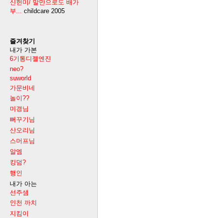
신헌미/ 말만으로도 배가
부...
childcare
2005
즐겨찾기
내가 가본
6기통디젤엔진
neo?
suworld
가문비네
놀이??
미갱님
뻐꾸기님
산오리님
스머프님
알엠
킹덤?
행인
내가 아는
선주샘
인천 까치
지킴이