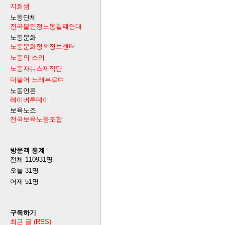
지희샘
노동단체
전국불안정노동철폐연대
노동문화
노동문화정책정보센터
노동의 소리
노동자뉴스제작단
더불어 노래부르며
노동언론
레이버투데이
보육노조
전국보육노동조합
방문객 통계
전체
110931
명
오늘
31
명
어제
51
명
구독하기
최근 글 (
RSS
)