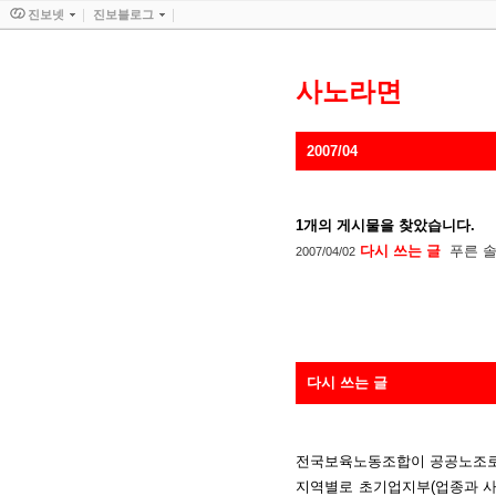
진보넷
진보블로그
사노라면
2007/04
1
개의 게시물을 찾았습니다.
다시 쓰는 글
푸른 
2007/04/02
다시 쓰는 글
전국보육노동조합이 공공노조
지역별로 초기업지부(업종과 사