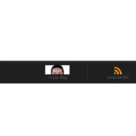
지각생's Blog
subscribe RSS