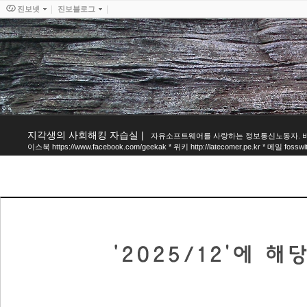
진보넷
진보블로그
지각생의 사회해킹 자습실
|
자유소프트웨어를 사랑하는 정보통신노동자. 비영리
이스북 https://www.facebook.com/geekak * 위키 http://latecomer.pe.kr * 메일 fosswit