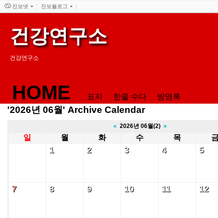
진보넷
진보블로그
건강연구소
건강연구소
HOME
표지
한줄 수다
방명록
'2026년 06월' Archive Calendar
«
2026년 06월(2)
»
일
월
화
수
목
1
2
3
4
5
1
2
3
4
5
7
8
9
10
11
12
7
8
9
10
11
12