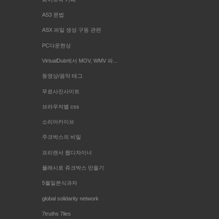
AS3 문법
ASX 파일 생성 구동 관련
PC다운현상
VirtualDub에서 MOV, WMV 파...
동영상/음악 태그
무료사진사이트
브라우저별 css
소리아카이브
주크박스의 비밀
프리랜서 웹디자이너
플래시로 쥬크박스 만들기
5월일본식과자
global solidarity network
7truths 7lies