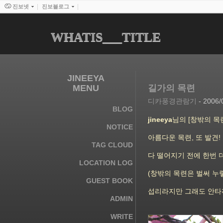
진보넷
진보블로그
WHATIS___TITLE
JINEEYA
MENU
길가의 목련
디카풍경관람기
- 2006/
BLOG
jineeya
님의
[창밖의 목
NOTICE
아름다운 목련, 또 발견!
TAG CLOUD
다 떨어지기 전에 한번 
LOCATION LOG
(창밖의 목련은 벌써 누렇
GUEST BOOK
섭리라지만 그래도 안타까
ADMIN
WRITE