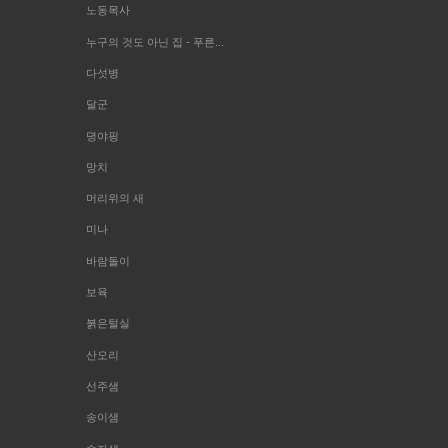
노동목사
누구의 것도 아닌 집 - 푸른...
다섯병
달군
뎡야핑
망치
머리위의 새
미나
바람돌이
보육
붉은털실
산오리
선주샘
송이샘