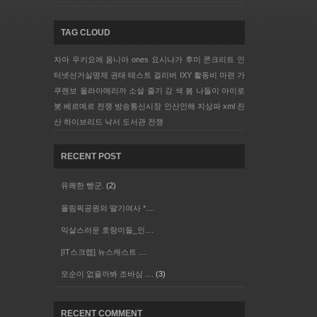
TAG CLOUD
자아
우키요에
옴니아
ones
요시나가 후미
콘크리트
인
터넷선거실명제
권태
테스트
걸리버
IXY
활동비 마련
가
쿠렌보
올라아메리까
소설
줄기
강
색
봄 나들이
아이로
봇
베르메르
전쟁
방송통신시장
인산인해
지상파
xml
진
산
하이브리드
낙서
도서관 전쟁
RECENT POST
유쾌한 빵군.
(2)
올림픽공원의 딸기여사 *....
익살스러운 호랑이들_인....
[IT스크랩] 뉴스캐스트 ....
모순이 없을까봐 조바심 ....
(3)
RECENT COMMENT