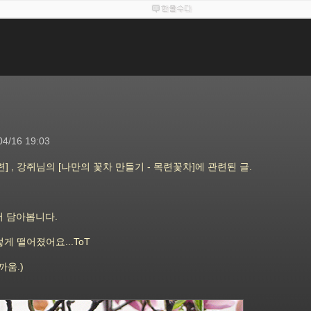
04/16 19:03
련]
, 강쥐님의 [
나만의 꽃차 만들기 - 목련꽃차
]에 관련된 글.
더 담아봅니다.
게 떨어졌어요...ToT
움.)