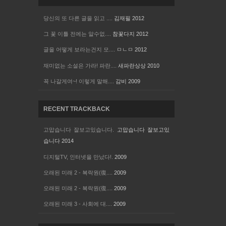
당신의 또 다른 글을 읽고 ....
김재필
2012
그 꽃 이틀 전에는 알수없....
참꽃다지
2012
글을 어떻게 보라는건지 모....
ㅁㄴㅁ
2012
재미없는 소설은 가라! 파란....
새파란상상
2010
꼭 나갈게여~! 이렇게 말해....
감비
2009
RECENT TRACKBACK
고맙습니다 잘보고있습니다.
고맙습니다 잘보고있
습니다
2014
디지털TV, 인터넷을 만났다!.
2009
오래된 미래 2 - 복락원(復....
2009
오래된 미래 2 - 복락원(復....
2009
오래된 미래 3 - 사회에 대....
2009