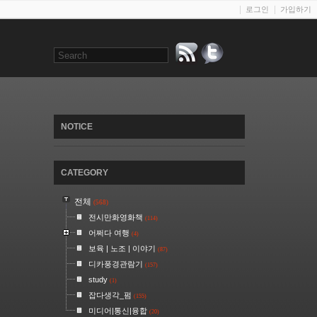
로그인
가입하기
NOTICE
CATEGORY
전체
(568)
전시만화영화책
(114)
어쩌다 여행
(4)
보육 | 노조 | 이야기
(87)
디카풍경관람기
(157)
study
(1)
잡다생각_펌
(155)
미디어|통신|융합
(20)