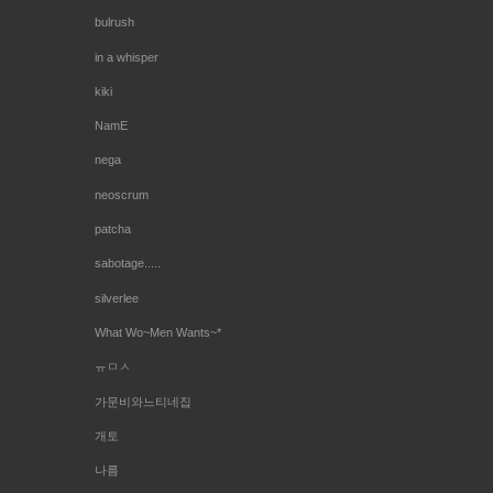
bulrush
in a whisper
kiki
NamE
nega
neoscrum
patcha
sabotage.....
silverlee
What Wo~Men Wants~*
ㅠㅁㅅ
가문비와느티네집
개토
나름