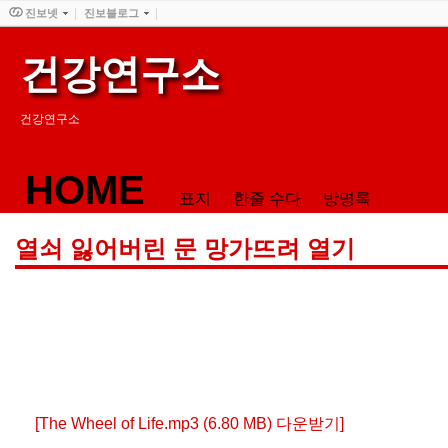
진보넷
진보블로그
건강연구소
건강연구소
HOME
표지
한줄 수다
방명록
열쇠 잃어버린 문 망가뜨려 열기
[The Wheel of Life.mp3 (6.80 MB) 다운받기]