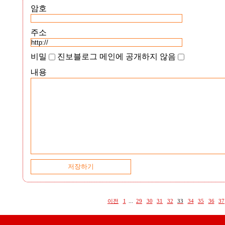
암호
주소
비밀
진보블로그 메인에 공개하지 않음
내용
이전
1
...
29
30
31
32
33
34
35
36
37