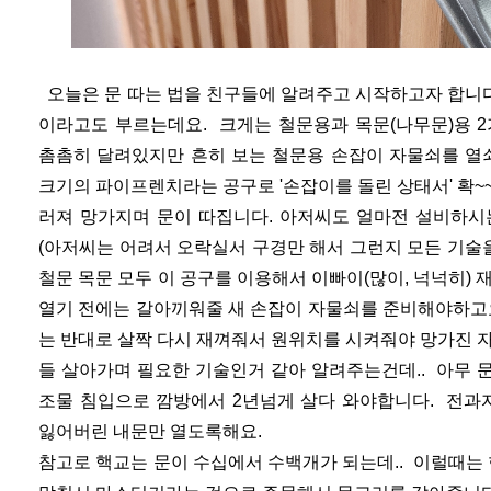
오늘은 문 따는 법을 친구들에 알려주고 시작하고자 합니다
이라고도 부르는데요. 크게는 철문용과 목문(나무문)용 
촘촘히 달려있지만 흔히 보는 철문용 손잡이 자물쇠를 열
크기의 파이프렌치라는 공구로 '손잡이를 돌린 상태서' 확~
러져 망가지며 문이 따집니다. 아저씨도 얼마전 설비하시
(아저씨는 어려서 오락실서 구경만 해서 그런지 모든 기술
철문 목문 모두 이 공구를 이용해서 이빠이(많이, 넉넉히)
열기 전에는 갈아끼워줄 새 손잡이 자물쇠를 준비해야하고
는 반대로 살짝 다시 재껴줘서 원위치를 시켜줘야 망가진 자
들 살아가며 필요한 기술인거 같아 알려주는건데.. 아무 
조물 침입으로 깜방에서 2년넘게 살다 와야합니다. 전과
잃어버린 내문만 열도록해요.
참고로 핵교는 문이 수십에서 수백개가 되는데.. 이럴때는 