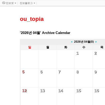
진보넷
진보블로그
ou_topia
'2026년 04월' Archive Calendar
«
2026년 04월(0)
»
일
월
화
수
목
1
2
1
2
5
6
7
8
9
5
6
7
8
9
12
13
14
15
16
12
13
14
15
16