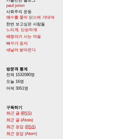
가볼만한 블로그
paul jorion
사회주의 운동
예수를 쫓아 맑스에 기대어
한번 보고싶은 사람들
느리게, 단순하게
베짱이가 사는 마을
뻐꾸기 둥지
새날이 밝아온다
방문객 통계
전체
1532080
명
오늘
16
명
어제
3051
명
구독하기
최근 글 (
RSS
)
최근 글 (Atom)
최근 응답 (
RSS
)
최근 응답 (Atom)