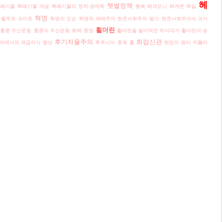
헤
햇볕정책
핵폐기물
핵폐기물 개념
핵폐기물의 정치-경제학
행복
헤게모니
헤게몬 독일
혁명
헬무트 슈미트
혁명의 모순
혁명적 패배주의
현존사회주의 평가
현존사회주의의 과거
횔더린
홍콩 우산운동
홍콩의 우산운동
화해
환영
횔더린을 팔아먹은 하이데거
횔더린의 송
후기자율주의
희랍신관
의에서의 계급의식 형성
후쿠시마
훈육
흄
희망의 원리
히틀러