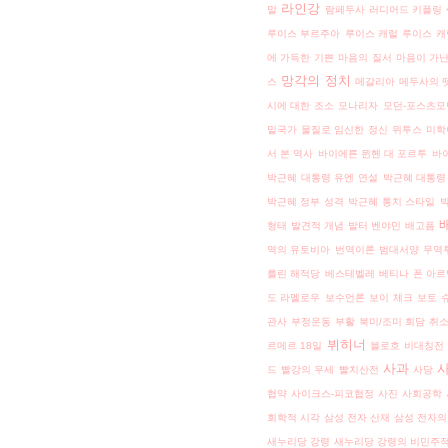
라인강
말
람페두사
러디어드 키플링 
루이스 부르주아
루이스 캐럴
루이스 캐
에 가득한 기쁜
마음의 질서
마음이 가
망각의 정치
스
메갈리아
메두사의 
시에 대한 조소
모나리자
모던-포스츠모
밑국가
물질로 임신한 정신
뮈투스
미학
서 본 역사
바이에른 뮌헨 대 포르투
바
박근혜 대통령 유엔 연설
박근혜 대통령
박근혜 정부 성격
박근혜 통치 스타일
형태
발견적 개념
발터 벤야민
배고픔
역의 유토비아
번역이론
범대서양 무역
를린 해적당
베스테벨레
베티나 폰 아르
도 라멜로우
보수언론
보이 체크
보토 
관사
부정운동
부활
북미/조미 회담 취
뷔히너
르메르 18일
블로흐
비대칭전
사과
드
빨강의 우세
빨치산전
사당
협약
사이크스-피코협정
사진
사회공학
회학적 시각
삼성 전자 산재
삼성 전자의
새누리당 강령
새누리당 강령의 비민주적