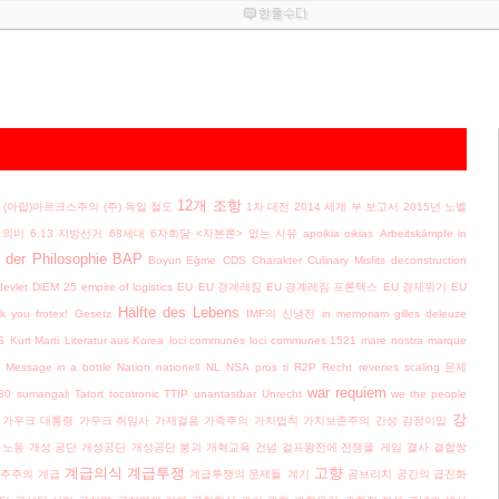
12개 조항
(아랍)마르크스주의
(주) 독일 철도
1차 대전
2014 세계 부 보고서
2015년 노벨
의 의미
6.13 지방선거
68세대
6자회담
<자본론> 없는 사유
apoikia oikias
Arbeitskämpfe in
 der Philosophie
BAP
Boyun Eḡme
CDS
Charakter
Culinary Misfits
deconstruction
devlet
DiEM 25
empire of logistics
EU
EU 경계레짐
EU 경계레짐 프론텍스
EU 경제위기
EU
Hälfte des Lebens
ck you frotex!
Gesetz
IMF의 신냉전
in memoriam gilles deleuze
S
Kurt Marti
Literatur aus Korea
loci communes
loci communes 1521
mare nostra
marque
Message in a bottle
Nation
nationell
NL
NSA
pros ti
R2P
Recht
reveries
scaling 문제
war requiem
80
sumangali
Tatort
tocotronic
TTIP
unantastbar
Unrecht
we the people
강
가우크 대통령
가우크 취임사
가재걸음
가족주의
가치법칙
가치보존주의
간성
감정이입
 노동
개성 공단
개성공단
개성공단 붕괴
개혁교육
건넘
걸프왕전에 전쟁을
게임
결사
결합쌍
계급의식
계급투쟁
고향
주주의
계급
계급투쟁의 문제들
계기
곰브리치
공간의 급진화