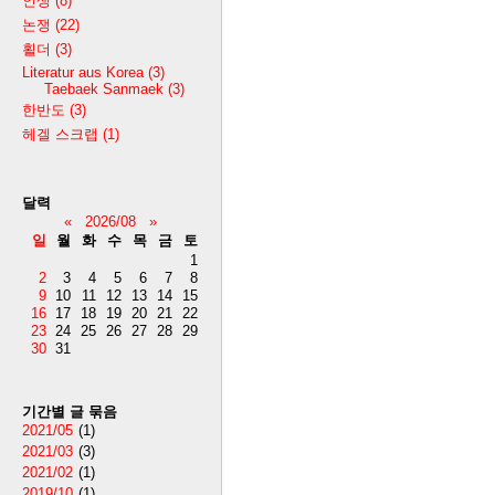
인생
(8)
논쟁
(22)
횔더
(3)
Literatur aus Korea
(3)
Taebaek Sanmaek
(3)
한반도
(3)
헤겔 스크랩
(1)
달력
«
2026/08
»
일
월
화
수
목
금
토
1
2
3
4
5
6
7
8
9
10
11
12
13
14
15
16
17
18
19
20
21
22
23
24
25
26
27
28
29
30
31
기간별 글 묶음
2021/05
(1)
2021/03
(3)
2021/02
(1)
2019/10
(1)