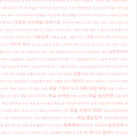
당
공산당 선언
공지영
공지영의 기여
공천학살
과거
과학
과학윤리
과학적 지성
관념과 생산
교육의 빈곤
구드룬 엔슬린
구스타프 라드부르흐
구조
구텐베르크
국가 코포라티즘
국가사회
의의 회귀
국가사회주의지하동맹
국민 청원
국민대통합
국수주의
국정교과서
국정농단
국정
국정원 선거개입
국제시장
의록 공개
군주의식
권력과 선전
권리
귄터 그라스
귄터 안
관
그러니 그대 사라지지 말아라
그리스
그리스 국채
그림자 금융
글쓰기
글의 상음
금융의 하
기본소득
기억
아
기계인간
기독교 정치
기쁨과 슬픔
기술적 지성
기억과 기록
기억과 망각
기억의 천사
 여신
김기원
김정은
김종인
김지하
껍데기 인간
껍데기는 가라
꼬뮌
나비드
민
낭만주의적
난민 담론
난민 독일 정치 정국
난민 할당제
난민/이주의 정치경제학
남편
동매매
노동법현실
노동운동 소개
노동운동가의 말하기
노동운동의 미래
노동의 유연화
노동자
 저들
노동자의 말하기
노동자의 문화 읽기
노동자의 읽기
노동자파업과 시민사회
노숙자와 공
단절
개 조항
뇌의 우둔함
눈물의 현상학
뉴딜
니체
다양성
대논리학
대동세상
대량살상무기
데리다
안적 사실
대중운동과 노동운동의 연대
더블린 조약
데리다 하버마스
도보다리 회담
독일 기관사 노조 GDL 파업 배경
일 극우
독일 기관사 노조 GDL 파업
독일 기관사 노
독일 녹색당
독일 농민전쟁
독일 난민 정국
독일 네오나치 테러
독일 녹색딩
독일 대러
성
독일 민족주의 부상
독일 보수의 동요
독일 보수진영의 자본주의 논쟁
독일 보수진영행보
독
독일 아젠다 2010
 사민당의 원죄
독일 신나치
독일 신자유주의 개악
독일 의료공급체제
독일 통일정책
의 가장 오래된 체계구상
독일 전통보수진영의 위기의식
독일노동쟁의동향
동독체제
동방정책
수출
독재
동거와 암호
동독 불법국가 아니었다
동독혁명
동동체제
동
또 하나의 철학사
들뢰즈
디스토피아
디트마르 다트
땅콩회항
떠돌이의 동화
뜬금없는