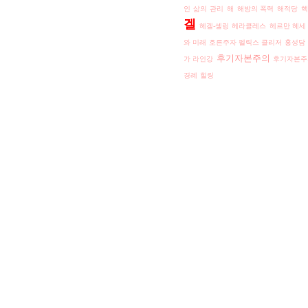
인 삶의 관리
해
해방의 폭력
해적당
겔
헤겔-셸링
헤라클레스
헤르만 헤세
와 미래
호른주자 펠릭스 클리저
홍성담
후기자본주의
가 라인강
후기자본주
경례
힐링