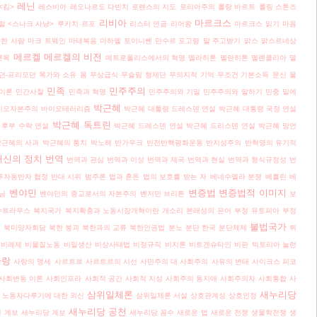
레닌
<킴>
레스비아
레오나르도 다빈치
로렌스의 지도
로리아주의
롤랑 바르트
롤링 스톤즈
리비아
마르크스
럴 <스나크 사냥>
루카치
르포
리스터 연금
리어왕
마르크스 읽기
마음
난한 사람
마크 트웨인
마태복음
마하엘 토이니쎈
만수르 포고령
말 주고받기
맑스
맑스르네상
메르켈
메르켈의 비전
뗏목
메트로폴리스에서의 혁명
멜라히톤
멜란히톤
멜렌콜리아
멸
던-프리모던
목가와 소유
몸
무상급식
무슬림 형제단
무의지적 기억
무조건 기본소득
문신
물
민족
민주주의
이론
민간사찰
민족과 혁명
민주주의와 기밀
민주주의와 말하기
민중
밑에
박근혜
이오자본주의
바이오테러리즘
박근혜 대톨령 드레스덴 연설
박근혜 대통령 국정 연설
박근혜 독트린
 후부 수락 연설
박근혜 드레스덴 연설
박근혜 드리스덴 연설
박근혜 망언
박근혜의 사과
박근혜의 통치
박노해
반가우크
반전반핵평화운동
반지성주의
반혁명의 유기적
배신의 정치
번역
번역과 관심
번역과 이성
번역과 제국
번역과 현실
번역과 형식규정성
번
투자동반자 협정 반대 시위
범주론
법과 혼돈
법의 보호를 받는 자
베네수엘라 분쟁
베를린
베
벤야민
변증법
변증법적 이미지
님
벤야민의 종교로서의 자본주의
벤저민 브리튼
보
슈트라우스
복지국가
복지확충과 노동시장개혁이란 개소리
본래성의 은어
부정 유토피아
부정
불법국가
소
북미양자회담
북한 붕괴
북한과의 교류
북한인권법
분노
분단 한국
분단체제
뷔
비례제
비물질노동
비밀생산
비상사태법
비정규직
비지론
비트겐슈타인
비판
빅토리아 눌런
사랑
사랑의 맹세
사르트르
사르트르의 시선
사민주의 대 사회주의
사유의 변태
사이크스 피코
사회변동 이론
사회인프라
사회적 공간
사회적 지성
사회주의 동지애
사회주의자
사회통합
사
삼위일체론
새누리당
 노동자다루기에 대한 외신
삼위일체론 서설
상호관계성
상호인정
새누리당 공천
 계보
새누리당 계보
새누리당 꼼수
새로운 법
새로운 전쟁
생물학전쟁
생