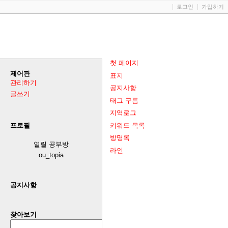
로그인
가입하기
첫 페이지
제어판
표지
관리하기
공지사항
글쓰기
태그 구름
지역로그
키워드 목록
프로필
방명록
열릴 공부방
라인
ou_topia
공지사항
찾아보기