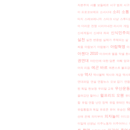
자본주의
샤를 보들레르
서구 범죄
서구
소리
소통
이 프로코브에프
소녀시대
타지
스레브레니차
스타크 사냥
스투디
아 더러운 전쟁
시리아내전 러시아 개입
신식민주의
신세계질서
신세대 좌파
실천
실천 변증법
실체가 주체되는 삶
아랍혁명
싸움
아랍보기
아랍봉기
아
아젠다 2010
아크바르 엘욤
악셀 호
권연대
야만인에 대한 담론
야훼
양과
에곤 바르
어의 리듬
에른스트 볼프강
역사
식량
역사블럭
역사와 계급
역사
연대파업
연설
연합뉴스 오보 잡기
연합
우산운동
된 독일 헌보청
우리말 교욱
윌프리드 오웬
끌려갔던 할머니
유
합
유럽 연합 난민 정책
유럽 유태인 학
유럽통합과 독일
유로존
유머
유승민
의자놀이
선애
은혜
의미부여
이디오
이일재 선생님
이주노동자
이주어머니