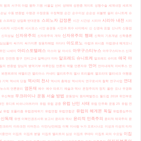
의 범죄
서구의 아랍 폄하 기원
서울길
선비
성매매
성완종 게이트
성형수술
세계내정
세르게
손님
수동 변증법
수령관
수정운동
수정혁명
순간
순수이성
순순성
쉬볼렛
쉴러
슈니트케
슈
스피노자 감정론
시리아 내전
움
스프레강 상업화 반대운동
시간
시간성
시리아
시리
시리자
시민사회
시시포스
시인 송경동
시인과 죄수 사이에서
신
신경숙 표절
신나치
신동엽
신자유주의
신자유주의 행패
신의성실
신자유주의 개악
신학의 기초개념
신학총론
아도르노
심심풀이
싸가지
싸가지론
쌍용차해법
아다다
아랍과 파시즘
아랍권내 헤게모니
아리스토텔레스
아우구스티누스
르민 나세이
아스마 알 아사드
아우구스티누스 신국
알프레드 슈니트케
애국
야
네트
안전한 항구
안티고네
알렉산더 미타
알프레드 슈미트
언어
질의 변증법
양심적 병역거부
어루만짐
언론의 역할
언론자유
언어내재적 아비투스
언
 뵈켄푀르데
에멜리건
엘리아스 카네티
엘리트주의
엘사 트리올레
엘프리데 옐리네크
여행용
역사의 천사
연대
와 기억
역사의 단절
역사의 총체성
역사의식
연구로서의 철학
연구사업
염돈재
뉴스의 언론윤리
예수
예수 따르기
예술과 역사
온정주의자 정치
올란
요나
우경화
우크라이나
운동 서술 방법
우산혁명
운동양식
원자력발전소
월드컵 2018
위안부로
유럽 난민 사태
대인
유디트 비쉬니야쯔카야
유럽
유럽 공중
유럽 민주화 운동 25
유럽 연
유럽의 헤게몬 독일
살
유럽 포퓰리즘
유럽경제위기
유럽연합
유럽연합군
유럽중심주의
유신독재
윤리적 민족주의
유엔 이북인권조사위 보고서
윤리와 역사
윤리적 제국주의
윤
진크라지
이라크전
이머전스
이민/난민레짐
이북
이사람 누가 모르시나요
이성과 이성의 타자
이집
이중언어
이집트
이집트 분열
이집트 엘리트의 심성
이집트 쿠데타
이집트 피의 수요일