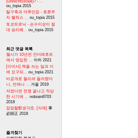
(Unrechtsstaat)? - ...
ou_topia
2015
탈구축과 어루만짐 - 호른주
자 펠릭스 ...
ou_topia
2015
토코트로닉 - 순수이성이 절
대 승리해...
ou_topia
2015
최근 댓글 목록
첼시가 10년전 안더레흐트
에서 영입한 ...
자하
2021
[이어서] 책을 쓰는 일과 이
에 요구되...
ou_topia
2021
비공개로 돌리려 들어왔더
니, 언제나 ...
겨울
2019
저였다면 전쟁 끝나고 적당
한 시기에 ...
nobrain8703
2018
잠잠할默생각念. [삭제]
事
必歸正
2018
즐겨찾기