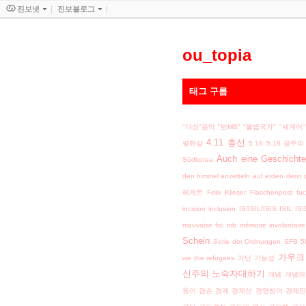
진보넷
진보블로그
ou_topia
태그 구름
"다성"음악
"반MB"
"불법국가"
"세계어"
4.11 총선
평화상
5.18
5.18 광주
Auch eine Geschichte
Südkorea
den himmel anzetteln auf erden
derin 
헤게몬
Felix Klieser
Flaschenpost
fu
incision
inclusion
IS/ISIL/ISIS
ISIL
ISI
mauvaise foi
mb
mémoire involontaire
Schein
Serie der Ordnungen
SFB 5
가우크
we the refugees
가난
가능성
신주의 노숙자대하기
개념
개념의
둥이
겸손
경계
경계선
경영참여
경제민