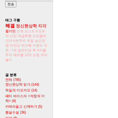
태그 구름
헤겔
정신현상학
지각
횔더린
번역
포스트구조주
의
난민
계급투쟁
프로클라
인지자본주의
독일 농민전
쟁
라인강
박근혜
저항의 미
학
기억
일반지성
후기자율
주의
메르켈
12개 조항
의자
놀이
글 분류
전체
(786)
정신현상학 읽기
(144)
독일의 이모저모
(14)
페터 바이스의 <저항의 미
학>
(4)
카메라들고 산책하기
(5)
횡설수설
(36)