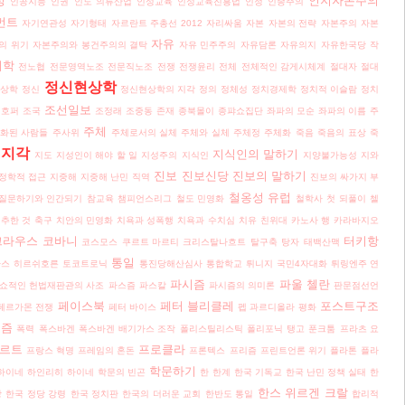
성
인지자본주의
인공지능
인권
인도 의류산업
인성교육
인성교육진흥법
인정
인종주의
먼트
자기연관성
자기형태
자르란트 주총선 2012
자리싸움
자본
자본의 전략
자본주의
자본
자유
의 위기
자본주의와 봉건주의의 결탁
자유 민주주의
자유담론
자유의지
자유한국당
작
미학
전노협
전문영역노조
전문직노조
전쟁
전쟁윤리
전체
전체적인 감게시체계
절대자
절대
정신현상학
현상학
정신
정신현상학의 지각
정의
정체성
정치경제학
정치적 이슬람
정치
조선일보
제호퍼
조국
조정래
조중동
존재
종북몰이
종퍄쇼집단
좌파의 모순
좌파의 이름
주
주체
화된 사람들
주사위
주체로서의 실체
주체와 실체
주체정
주체화
죽음
죽음의 표상
죽
지각
지식인의 말하기
지도
지성인이 해야 할 일
지성주의
지식인
지양불가능성
지와
진보
진보신당
진보의 말하기
정학적 접근
지중해
지중해 난민
직역
진보의 싸가지 부
철옹성 유럽
질문하기와 인간되기
참교육
챔피언스리그
철도 민영화
철학사
첫 되풀이
첼
추한 것
축구
치안의 민영화
치욕과 성폭행
치욕과 수치심
치유
친위대
카노사 행
카라바지오
크라우스
코바니
터키항
코스모스
쿠르트 마르티
크리스탈나흐트
탈구축
탕자
태백산맥
통일
스 히르쉬호른
토코트로닉
통진당해산심사
통합학교
튀니지 국민4자대화
튀링엔주 연
파시즘
파울 첼란
쇼적인 헌법재판관의 사조
파스즘
파스칼
파시즘의 의미론
판문점선언
페이스북
페터 블리클레
포스트구조
페르가몬 전쟁
페터 바이스
펩 과르디올라
평화
리즘
폭력
폭스바겐
폭스바겐 배기가스 조작
폴리스틸리스틱
폴리포닉 탱고
푼크툼
프라츠 요
하르트
프로클라
프랑스 혁명
프레임의 혼돈
프론텍스
프리즘
프린트언론 위기
플라톤
플라
학문하기
하이네
하인리히 하이네
학문의 빈곤
한
한계
한국 기독교
한국 난민 정책 실태
한
한스 위르겐 크랄
당
한국 정당 강령
한국 정치판
한국의 더러운 교회
한반도 통일
합리적