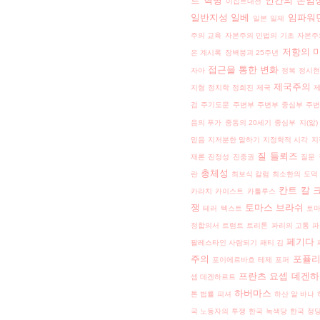
트 혁명
인간의 존엄
이집트내전
일반지성
일베
임파워
일본
일제
주의 교육
자본주의 민법의 기초
자본주
저항의 
은 계시록
장벽붕괴 25주년
접근을 통한 변화
자아
정복
정시
제국주의
지형
정치학
정희진
제국
검
주기도문
주변부
주변부 중심부
주변
음의 푸가
중동의 20세기
중심부
지(앎)
믿음
지저분한 말하기
지정학적 시각
지
질 들뢰즈
재론
진정성
진중권
질문
총체성
란
최보식 칼럼
최소한의 도덕
칸트
칼 
카라치
카이스트
카툴루스
쟁
토마스 브라쉬
테러
텍스트
토마
정합의서
트럼트
트리톤
파리의 고통
파
페기다
팔레스타인 사람되기
패티 김
주의
포퓰
포이에르바흐 테제
포퍼
프란츠 요셉 데겐
셉 데겐하르트
하버마스
톤 법률
피셔
하산 알 바나
국 노동자의 투쟁
한국 녹색당
한국 정