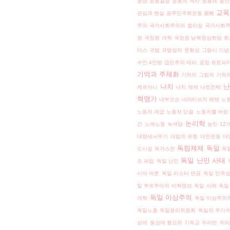
공당
공동결정
공동의 역사
공동체
공산
교육
관심과 현실
광주민주화운동 펨훼
주의
국가사회주의의 합리성
국가사회주
원
국정원 개혁
국정원 남북정상회담 회
더스
규범
규범성의 문화성
그람시 기념
수인 4인방
급진주의 테러
긍정 유토피
기억과 주체화
기억의 그림자
기억의
나치
난
케르마니
나치 체제
나토전략
혁명가
내부모순
네러티브의 해체
노
노동자 계급
노동자 단결
노동자를 버린
논리학
간
노예노동
녹색당
농민 12
대량세뇌무기
대립의 유형
대안운동
대
독립체제
독일
도시성
독가스전
독
독일 난민 사태
조 파업
독일 난민
시아 여론
독일 리스터 연금
독일 민족
일 부르주아의 비혁명성
독일 사례
독일
독일 이상주의
개혁
독일 이상주의
독일노총
독일윤리위원회
독일의 무기
성애
동성애 혐오와 기독교
두리반
뒤러