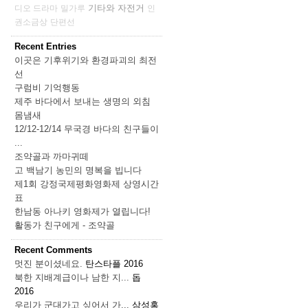
기타와 자전거
디오 드라마
밀가루
인
권소금상
단편선
Recent Entries
이곳은 기후위기와 환경파괴의 최전
선
구럼비 기억행동
제주 바다에서 보내는 생명의 외침
몸냄새
12/12-12/14 무국경 바다의 친구들이
...
조약골과 까마귀떼
고 백남기 농민의 명복을 빕니다
제1회 강정국제평화영화제 상영시간
표
한남동 아나키 영화제가 열립니다!
활동가 친구에게 - 조약골
Recent Comments
멋진 분이셨네요.
탄스타플
2016
북한 지배계급이나 남한 지...
돕
2016
우리가 군대가고 싶어서 가...
삼성홍