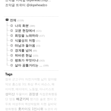
조약골 이메일 dopehead.zo@...
조약골 트위터 @dopeheadzo
전체
(1159)
나의 화분
(389)
꼬뮨 현장에서
(121)
희망을 노래하라
(137)
식물성의 저항
(21)
떠남과 돌아옴
(13)
경계를 넘어
(60)
뒤바뀐 현실
(133)
평화가 무엇이냐
(163)
살아 꿈틀거리는 ...
(109)
Tags
점유
군고구마
자전거여행
납치
덩야핑
악보
홈쇼핑
3도 화상
루시 파슨스, 헤
이마켓, 메이데이, 노동절, 아나키스트
성미산
권정생
두물머리
직접문화행동
해군기지
단
명동
됐거든
솔로
젠더
오
두희
여성주의 액션박람회
지현
길바닥
홋카이도
1인시위
평화행동
뉴코아
라