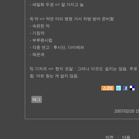
- 세밀화 두권 => 잘 가지고 놈
4) 약 => 약은 미리 병원 가서 처방 받아 준비함
- 속편한 약
- 기침약
- 부루펜시럽
- 각종 연고 : 후시딘, 다이에퍼
- 체온계
5) 기저귀 => 현지 조달 : 그러나 이것도 쉽지는 않음. 
함. 마트 찾는 게 쉽지 않음.
태그
2007/02/20 1
이전
1
다음