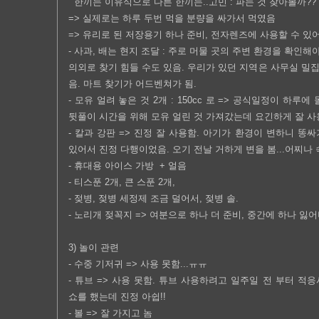
한끼는 이유식으로 다른 한끼는..고민 : 파는 것 찾아볼까??
=> 실제로는 하루 두번 먹을 분량을 싸가서 먹였음
=> 유리로 된 저장용기 하나 준비, 전자렌즈에 사용할 수 있어
- 사과, 배는 현지 조달 : 주로 머물 곳의 주변 환경을 확인해
의외로 찾기 힘들 수도 있음. 우리가 있던 지역은 사무실 밀
음. 마트 찾기가 어드벤쳐가 됨.
- 모유 얼려 놓은 것 2개 : 150cc 로 => 공식일정이 하루
뒷풀이 시간을 위해 모유 얼린 것 가져갔는데 요긴하게 잘 사
- 칼과 강판 => 진정 잘 사용함. 아기가 환경이 변하니 똥
있어서 진정 다행이었음. 오기 전날 거하게 변을 봄...어찌나
- 휴대용 아이스 가방 + 얼음
- 티스푼 2개, 큰 스푼 2개,
- 젖병, 젖병 세정제 조금 덜어서, 젖병 솔.
- 노리개 젖꼭지 => 여분으로 하나 더 준비, 중간에 하나 잃
3) 놀이 관련
- 수중 기저귀 => 사용 못함...ㅠㅠ
- 튜브 => 사용 못함. 튜브 사용하려고 일주일 전 부터 적
쇼를 했는데 진정 아쉽!!
- 볼 => 잘 가지고 놈