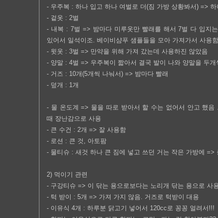
- 우주복 : 하나 입고 하나 여벌로 더(짐 가방 상황봐서) =>
- 겉옷 : 2벌
- 내복 : 7벌 => 밤마다 미루옷만 빨래를 해서 7벌 다 입
있어서 일석이조. 베이비샴푸 샘플들을 모아 가져가서 사용함
- 윗옷 : 3벌 => 만약을 위해 가져 갔는데 사용하진 않았음
- 양말 : 4벌 => 우주복이 짧아서 결국 발이 나와 양말을 두
- 거즈 : 10개(5개씩 나눠서) => 밤마다 빨래
- 덮개 : 1개
- 물 온도계 => 물을 따로 받아서 할 수는 없어서 안고 했
때 장난감으로 사용
- 큰 수건 : 2개 => 잘 사용함
- 로션 : 큰 것, 아토팜
- 물티슈 : 새것 하나 큰 짐에 넣고 쓰던 거는 작은 가방에 =>
2) 먹이기 관련
- 구강티슈 => 이 닦는 용으로보다는 노리개 닦는 용으로 사
- 턱 받이 : 5개 => 가져 가지 않음. 거즈로 턱받이 대용
- 이유식 4개 : 하루분 닭고기 넣어서 120cc로 꽁꽁 얼려서!!!