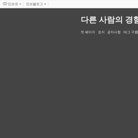
진보넷
진보블로그
다른 사람의 경
첫 페이지
표지
공지사항
태그 구름