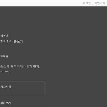
로그인
가입하기
제어판
관리하기
글쓰기
프로필
즐겁게 풍부하게~ 내가 먼저.
schua
공지사항
찾아보기