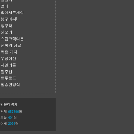
멀티
밑에서본세상
봉구아찌!
뻥구라
산오리
스탑크랙다운
신록의 정글
썩은 돼지
우공이산
자일리톨
탈주선
트루로드
필승연영석
방문객 통계
전체
657896
명
오늘
404
명
어제
2098
명