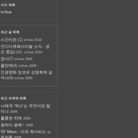
저자 목록
schua
최근 글 목록
시간이란.
(1)
schua
2010
인디다큐페스티발 소식 - 공
모 중입니다.
schua
2010
잠시
(7)
schua
2009
올만에
(4)
schua
2009
인권영화 앙코르 상영회에 갈
까나
(4)
schua
2009
최근 트랙백 목록
나에게 ‘역사’는 무엇이란 말
이냐
2009
훌륭한 히메
2009
용하다 용해~
2008
SF Mess - 미국 퀵서비스 노
동자들
2008