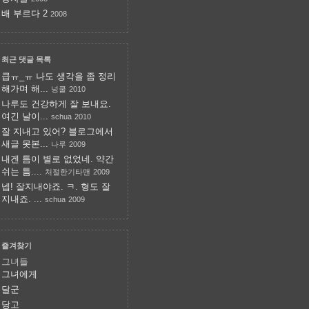
배 부르다 2
2008
최근 댓글 목록
큽ㅠ_ㅠ 나도 생각을 좀 정리
해가며 해...
넝쿨
2010
나루도 건강하게 잘 보내요.
여긴 날이...
schua
2010
잘 지내고 있어? 블로그에서
새글 못본...
나루
2009
내겐 틈이 별로 없었네. 약간
쉬는 틈....
처절한기타맨
2009
넵! 잘지내야죠. ㅋ. 형도 잘
지내죠. ...
schua
2009
즐겨찾기
그녀들
그녀에게
달군
당고