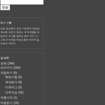
태그 구름
공감
정신분석
공간
기린언어
대상관
계이론
자건거
최연소
무지개양말
직
립인간
아가들
일하는 엄마
지지
고
고씽
아가의잠
여성노동자
멋지게 살
아보자
자전거
글 분류
전체
(394)
슈아수다
(264)
작업하기
(6)
희망사항
(0)
계속된다
(9)
다큐야그
(0)
이주여성
(35)
여행가자
(1)
마음읽기
(16)