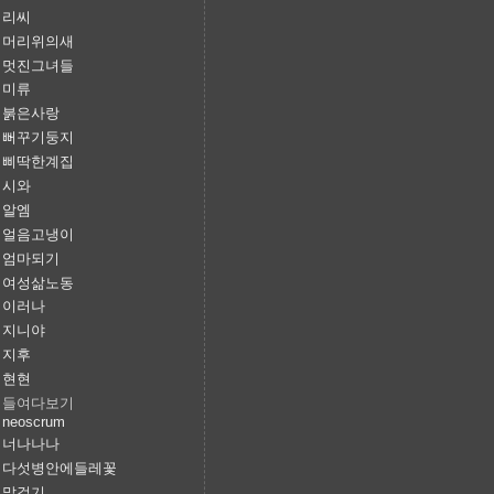
리씨
머리위의새
멋진그녀들
미류
붉은사랑
뻐꾸기둥지
삐딱한계집
시와
알엠
얼음고냉이
엄마되기
여성삶노동
이러나
지니야
지후
현현
들여다보기
neoscrum
너나나나
다섯병안에들레꽃
말걸기