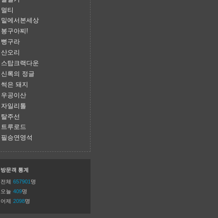
멀티
밑에서본세상
봉구아찌!
뻥구라
산오리
스탑크랙다운
신록의 정글
썩은 돼지
우공이산
자일리톨
탈주선
트루로드
필승연영석
방문객 통계
전체
657901
명
오늘
409
명
어제
2098
명