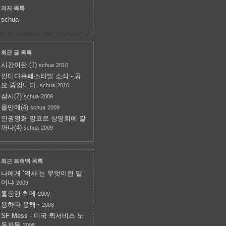
저자 목록
schua
최근 글 목록
시간이란.
(1)
schua
2010
인디다큐페스티발 소식 - 공
모 중입니다.
schua
2010
잠시
(7)
schua
2009
올만에
(4)
schua
2009
인권영화 앙코르 상영회에 갈
까나
(4)
schua
2009
최근 트랙백 목록
나에게 ‘역사’는 무엇이란 말
이냐
2009
훌륭한 히메
2009
용하다 용해~
2008
SF Mess - 미국 퀵서비스 노
동자들
2008