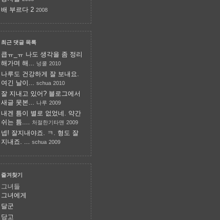
배 부르다 2
2008
최근 댓글 목록
큽ㅠ_ㅠ 나도 생각을 좀 정리
해가며 해...
넝쿨
2010
나루도 건강하게 잘 보내요.
여긴 날이...
schua
2010
잘 지내고 있어? 블로그에서
새글 못본...
나루
2009
내겐 틈이 별로 없었네. 약간
쉬는 틈....
처절한기타맨
2009
넵! 잘지내야죠. ㅋ. 형도 잘
지내죠. ...
schua
2009
즐겨찾기
그녀들
그녀에게
달군
당고