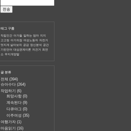
태그 구름
직립인간
아가들
일하는 엄마
지지
고고씽
아가의잠
여성노동자
자전거
멋지게 살아보자
공감
정신분석
공간
기린언어
대상관계이론
자건거
최연
소
무지개양말
글 분류
전체
(394)
슈아수다
(264)
작업하기
(6)
희망사항
(0)
계속된다
(9)
다큐야그
(0)
이주여성
(35)
여행가자
(1)
마음읽기
(16)