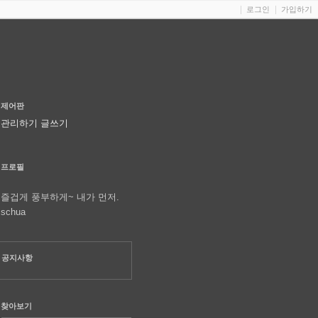
로그인
가입하기
제어판
관리하기
글쓰기
프로필
즐겁게 풍부하게~ 내가 먼저.
schua
공지사항
찾아보기