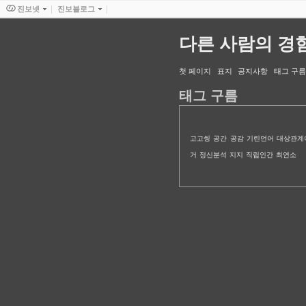
진보넷
진보블로그
다른 사람의 경
첫 페이지
표지
공지사항
태그 구름
태그 구름
고고씽
공간
공감
기린언어
대상관계
거
정신분석
지지
직립인간
최연소