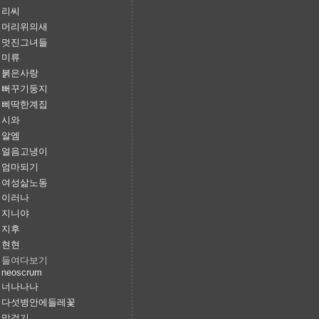
리씨
머리위의새
멋진그녀들
미류
붉은사랑
뻐꾸기둥지
삐딱한계집
시와
알엠
얼음고냉이
엄마되기
여성삶노동
이러나
지니야
지후
현현
들여다보기
neoscrum
너나나나
다섯병안에들레꽃
말걸기