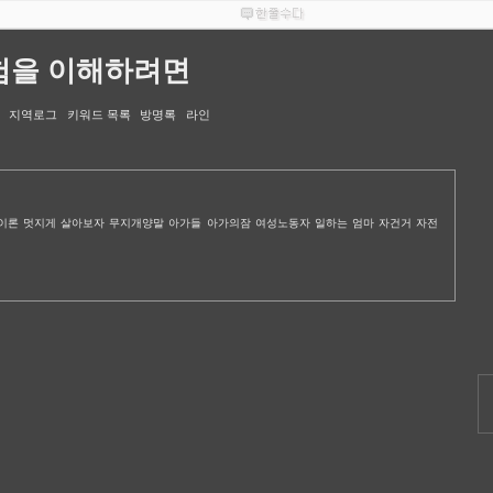
험을 이해하려면
지역로그
키워드 목록
방명록
라인
이론
멋지게 살아보자
무지개양말
아가들
아가의잠
여성노동자
일하는 엄마
자건거
자전