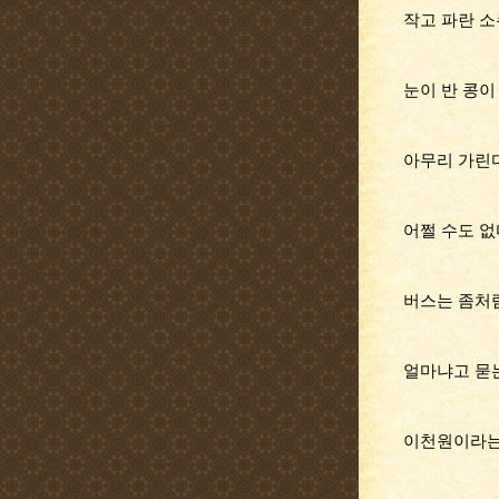
작고 파란 
눈이 반 콩이
아무리 가린
어쩔 수도 없
버스는 좀처
얼마냐고 묻
이천원이라는