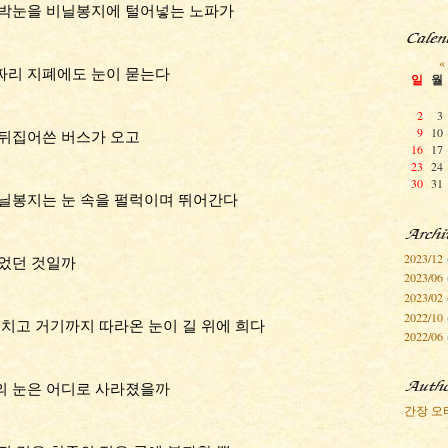
함박눈을 비닐봉지에 털어넣는 노파가
«
짜리 지폐에도 눈이 묻는다
일
월
2
3
9
10
 뒤집어쓴 버스가 오고
16
17
23
24
30
31
비닐봉지는 눈 속을 펄럭이며 뛰어간다
2023/12
들었던 것일까
2023/06
2023/02
2022/10
그치고 거기까지 따라온 눈이 길 위에 희다
2022/06
의 눈은 어디로 사라졌을까
간장 오타