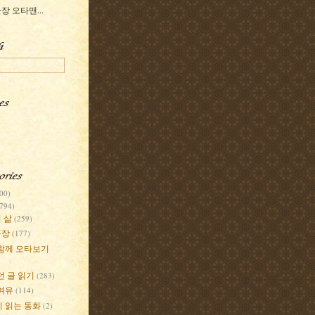
장 오타맨...
00)
(794)
 삶
(259)
공장
(177)
함께 오타보기
던 글 읽기
(283)
여유
(114)
 읽는 동화
(2)