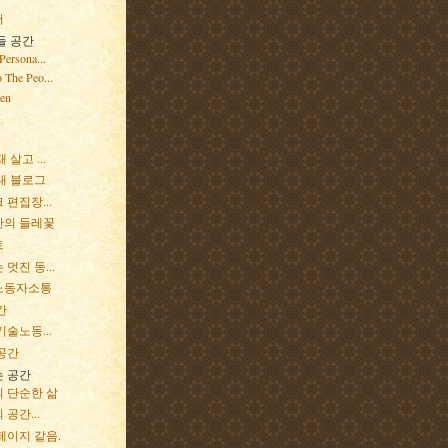
터
들 공간
Persona...
 The Peo...
ven
 살고 ...
내 블로그
편집장...
의 들레꽃
트
멋진 동...
노동자소통
간
술노동...
공간
 공간
 단순한 삶
공간...
페이지 같음.