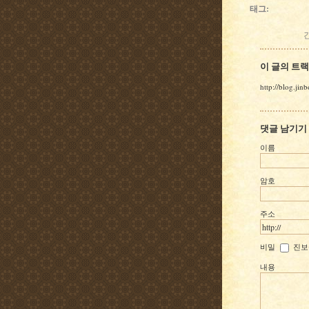
태그
이 글의 트
http://blog.ji
댓글 남기기
이름
암호
주소
비밀
진보
내용