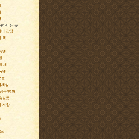
네
지
간
아다니는 곳
어 광장
 책
동넷
말
의 새
동넷
오늘
참세상
/평등/평화
홍길동
 저항
줄
et