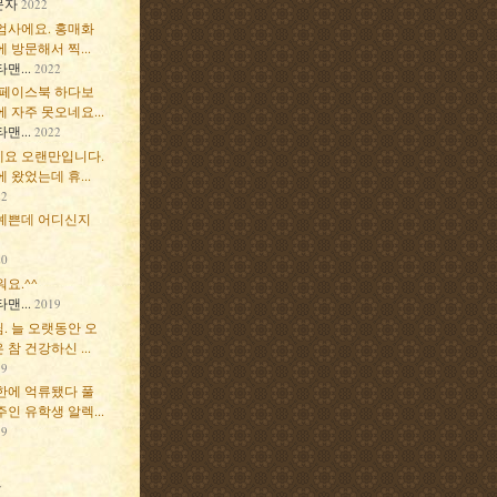
문자
2022
엄사에요. 홍매화
 방문해서 찍...
맨...
2022
 페이스북 하다보
 자주 못오네요...
맨...
2022
요 오랜만입니다.
 왔었는데 휴...
22
예쁜데 어디신지
20
요.^^
맨...
2019
. 늘 오랫동안 오
참 건강하신 ...
19
한에 억류됐다 풀
인 유학생 알렉...
19