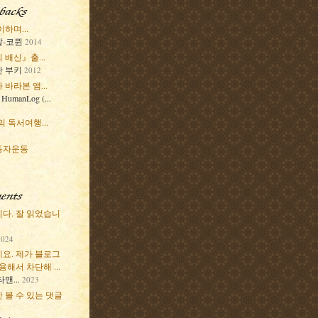
하며...
-코뮌
2014
 배신』출...
 부키
2012
바라본 앰...
 HumanLog (...
 독서여행...
동자운동
다. 잘 읽었습니
2024
요. 제가 블로그
용해서 차단해 ...
맨...
2023
 볼 수 있는 댓글