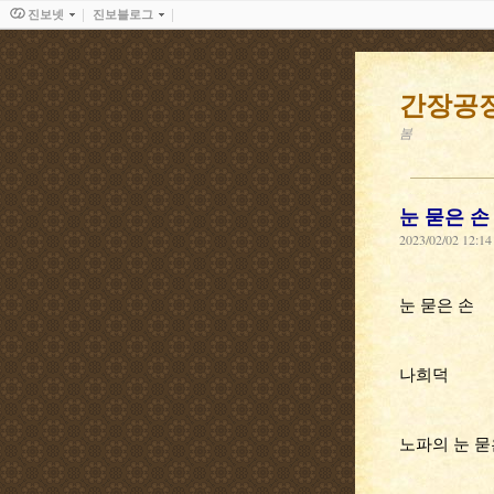
진보넷
진보블로그
간장공
봄
눈 묻은 손
2023/02/02 12:14
눈 묻은 손
나희덕
노파의 눈 묻