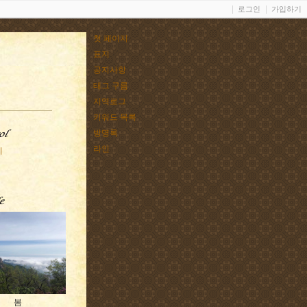
로그인
가입하기
첫 페이지
표지
공지사항
태그 구름
지역로그
키워드 목록
방명록
라인
기
봄