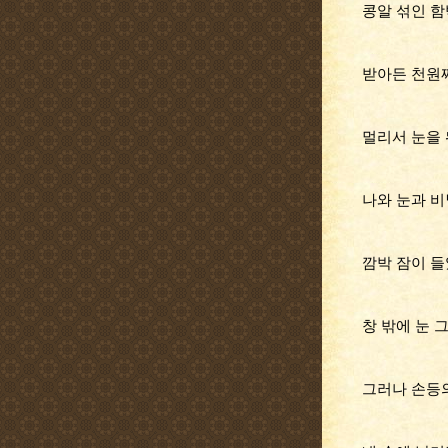
콩알 섞인 
받아든 천원
멀리서 눈을
나와 눈과 
깜박 잠이 
창 밖에 눈 
그러나 손등