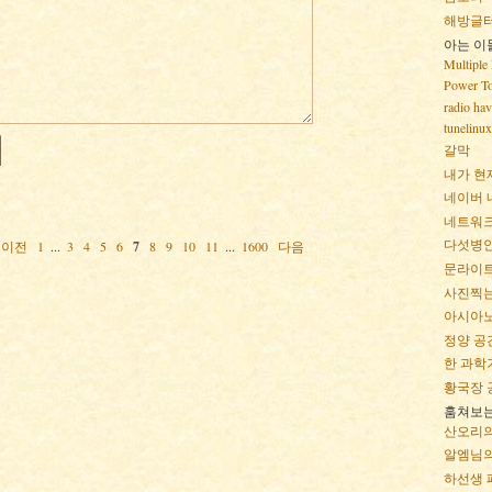
해방글
아는 이
Multiple 
Power To
radio ha
tunelinux
갈막
내가 현재
네이버 
네트워크 
다섯병안
이전
1
...
3
4
5
6
7
8
9
10
11
...
1600
다음
문라이
사진찍는 
아시아
정양 공
한 과학기
황국장 
훔쳐보는
산오리의
알엠님의 
하선생 