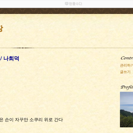
장
 / 나희덕
관리하
글쓰기
은 손이 자꾸만 소쿠리 위로 간다 