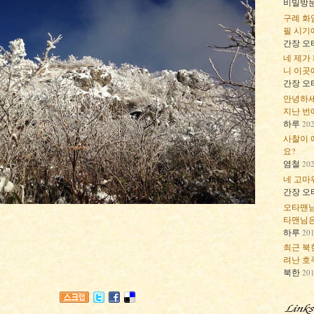
비밀방
구례 화
필 시기에
간장 오타
네 제가
니 이곳에
간장 오타
안녕하세
지난 번에
하루
20
사찰이 
요?
염철
20
네 고마워
간장 오타
오타맨님
타맨님은 
하루
20
최근 북
려난 호주
북한
20