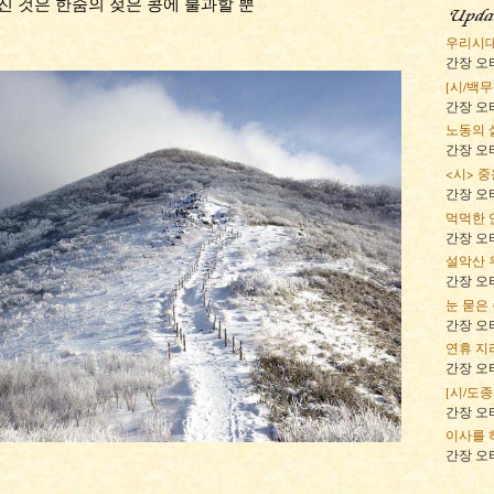
진 것은 한줌의 젖은 콩에 불과할 뿐
우리시대 
간장 오타
[시/백무산
간장 오타
노동의 
간장 오타
<시> 중
간장 오타
먹먹한 
간장 오타
설악산 
간장 오타
눈 묻은 손 
간장 오타
연휴 지리
간장 오타
[시/도종환
간장 오타
이사를 
간장 오타