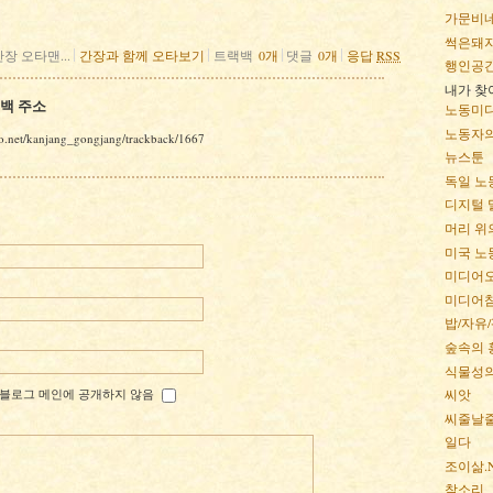
가문비
썩은돼
간장 오타맨...
간장과 함께 오타보기
트랙백
0
개
댓글
0
개
응답
RSS
행인공
내가 찾
랙백 주소
노동미디
노동자의
nbo.net/kanjang_gongjang/trackback/1667
뉴스툰
독일 노
디지털 
머리 위
미국 노
미디어
미디어
밥/자유
숲속의 
식물성의
블로그 메인에 공개하지 않음
씨앗
씨줄날
일다
조이삶.N
참소리