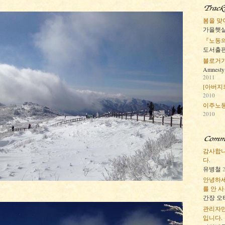
봄을 맞이
가을햇살
『노동의
도서출판
블로거가 
Amnesty
2011
[아버지의
2010
이주노
2010
감사합니
다.
유병철
안녕하세
를 안 사
간장 오타
관리자만
입니다.