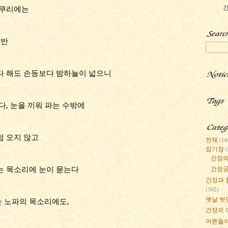
간
소쿠리에는
 반
다 해도 손등보다 밤하늘이 넓으니
다, 눈을 끼워 파는 수밖에
럼 오지 않고
전체
(16
잡기장
간장의
는 목소리에 눈이 묻는다
간장
간장과 
(302)
옛날 썻
 노파의 목소리에도,
간장의 
어른들이