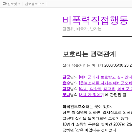
진보넷
진보블로그
비폭력직접행동
탈권위, 비국가, 반자본
보호라는 권력관계
살아 꿈틀거리는 아나키
2008/05/30 23:2
달군
님의
[예비군에게 보호받고 싶지않다
은수
님의
[촛불소녀를 지키는 예비군오빠
김강
님의
[다시, 다함께, 대책위, 예비군
무나
님의
[시위가 뭔데?]
에 관련된 글.
외국인보호소
라는 곳이 있다.
정부 측 설명에 의하면 ‘일시적으로 외국
그런데 실상을 들여다보면 그렇지 않다.
10명의 소중한 목숨을 앗아간 2007년
금하던 ‘감옥’이었다는 것이었다.