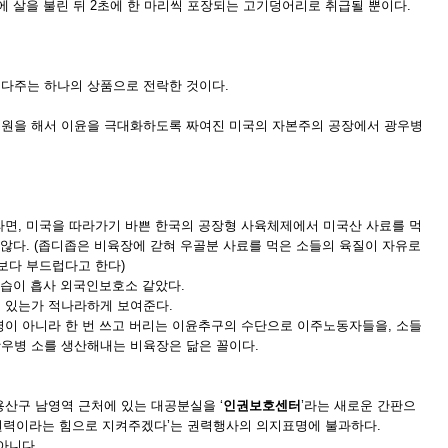
에 살을 불린 뒤 2초에 한 마리씩 포장되는 고기덩어리로 취급될 뿐이다.
다주는 하나의 상품으로 전락한 것이다.
원을 해서 이윤을 극대화하도록 짜여진 미국의 자본주의 공장에서 광우병
라면, 미국을 따라가기 바쁜 한국의 공장형 사육체제에서 미국산 사료를 먹
 않다. (좁디좁은 비육장에 갇혀 우골분 사료를 먹은 소들의 육질이 자유로
보다 부드럽다고 한다)
모습이 흡사 외국인보호소 같았다.
 있는가 적나라하게 보여준다.
명이 아니라 한 번 쓰고 버리는 이윤추구의 수단으로 이주노동자들을, 소들
우병 소를 생산해내는 비육장은 닮은 꼴이다.
산구 남영역 근처에 있는 대공분실을 ‘
인권보호센터
’라는 새로운 간판으
공권력이라는 힘으로 지켜주겠다’는 권력행사의 의지표명에 불과하다.
아니다.