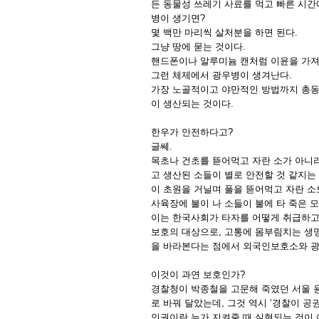
든 동물성 쓰레기 사료를 먹고 빠른 시간
병이 생기면?
몇 백만 마리씩 살처분을 하면 된다.
그냥 땅에 묻는 것이다.
핸드폰이나 알루미늄 캔처럼 이윤을 가져
그런 체제에서 광우병이 생겨난다.
가장 노골적이고 야만적인 방법까지 총동
이 생산되는 것이다.
한우가 안전하다고?
글쎄.
목초나 건초를 뜯어먹고 자란 소가 아니
고 생산된 소들이 별로 안전할 것 같지는
이 초원을 거닐며 풀을 뜯어먹고 자란 소
사육장에 불이 나 소들이 불에 타 죽은 
이는 한국사회가 타자를 어떻게 취급하고
보호의 대상으로, 고통에 몸부림치는 생
을 바라본다는 점에서 외국인보호소와 광
이것이 과연 보호인가?
경찰청이 박종철을 고문해 죽였던 서울 용
로 바꿔 달았는데, 그것 역시 ‘경찰이 
인권이란 누가 지켜줄 때 실현되는 것이 