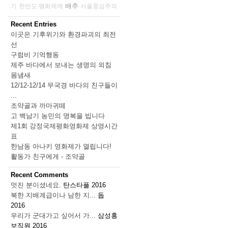
배추
기
한반도 평화체제
서울중심주의
Recent Entries
이곳은 기후위기와 환경파괴의 최전
선
구럼비 기억행동
제주 바다에서 보내는 생명의 외침
몸냄새
12/12-12/14 무국경 바다의 친구들이
...
조약골과 까마귀떼
고 백남기 농민의 명복을 빕니다
제1회 강정국제평화영화제 상영시간
표
한남동 아나키 영화제가 열립니다!
활동가 친구에게 - 조약골
Recent Comments
멋진 분이셨네요.
탄스타플
2016
북한 지배계급이나 남한 지...
돕
2016
우리가 군대가고 싶어서 가...
삼성홍
보직원
2016