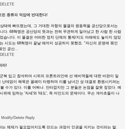
DELETE
 모든 종류의 억압에 반대한다!
 상태에 빠뜨렸는데, 그 거대한 저항의 물결의 원동력을 공산당으로서는
니다. 68혁명은 공산당의 뜻과는 전혀 무관하게 일어났고 한 사람 한 사람
었습니다. 이 물결은 어떠한 정치 단체의 통제/지도 아래에도 놓이지 않았
는 시도는 68혁명이 끝날 때까지 성공하지 못했죠. "자신의 운명에 묶인
인 공산...
DELETE
져라!
군복 입고 참석하여 시위의 프론트라인에 선 예비역들에 대한 비판이 일
고 난데없이 해묵은 꼴페미 타령하며 이를 남녀간 성 대결로 환원시키려는
 볼 수가 있다. 이를 어쩌나. 안타깝지만 그 분들은 논점을 잘못 짚었다. 예
위에 임하는 '자세'와 '태도', 즉 마인드의 문제이다. 무슨 개마초들이 나
Modify/Delete
Reply
 하는 체제가 필요없어지도록 만드는 과정이 인권을 지키는 것이라는 말.