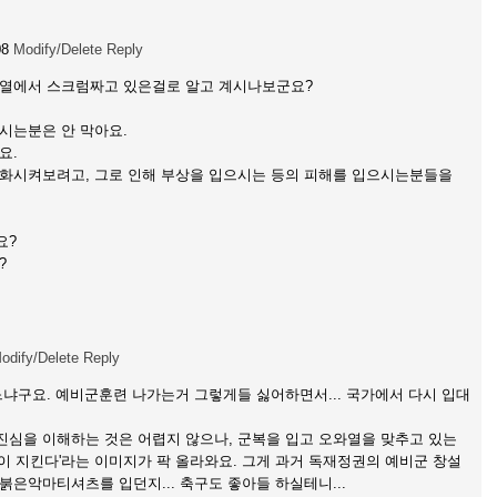
08
Modify/Delete
Reply
앞열에서 스크럼짜고 있은걸로 알고 계시나보군요?
시는분은 안 막아요.
요.
완화시켜보려고, 그로 인해 부상을 입으시는 등의 피해를 입으시는분들을
요?
?
odify/Delete
Reply
느냐구요. 예비군훈련 나가는거 그렇게들 싫어하면서... 국가에서 다시 입대
심을 이해하는 것은 어렵지 않으나, 군복을 입고 오와열을 맞추고 있는
이 지킨다'라는 이미지가 팍 올라와요. 그게 과거 독재정권의 예비군 창설
붉은악마티셔츠를 입던지... 축구도 좋아들 하실테니...