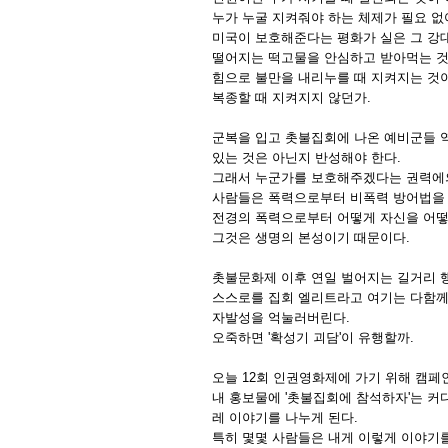
누가 누굴 지켜줘야 하는 체제가 필요 없
미국이 보호해준다는 평화가 실은 그 강
떨어지는 떡고물을 안심하고 받아먹는 것
힘으로 불만을 내리누를 때 지켜지는 것
복종할 때 지켜지지 않던가.
군복을 입고 촛불집회에 나온 예비군들 
있는 것은 아닌지 반성해야 한다.
그래서 누군가를 보호해주겠다는 권력에의
사람들은 폭력으로부터 비폭력 방어법을 
전경의 폭력으로부터 어떻게 자신을 어떻
그것은 생명의 본성이기 때문이다.
촛불문화제 이후 연일 벌어지는 길거리 행
스스로를 집회 엘리트라고 여기는 다함
자발성을 억눌러버린다.
오죽하면 '확성기 괴담'이 유행할까.
오늘 12회 인권영화제에 가기 위해 캠페
내 홍보물에 '촛불집회에 참석하자'는 커
레 이야기를 나누게 된다.
특히 몇몇 사람들은 내게 이렇게 이야기를