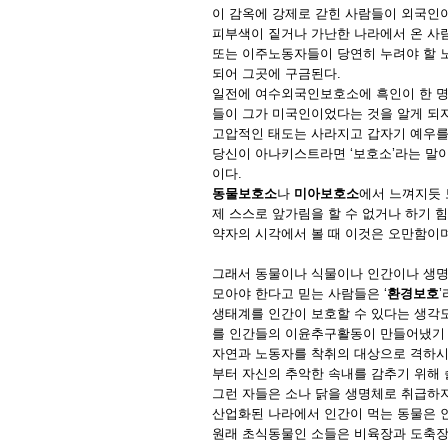
이 감옥에 강제로 갇힌 사람들이 외국인
피부색이 짙거나 가난한 나라에서 온 사
또는 이주노동자들이 당연히 누려야 할 
되어 그곳에 구금된다.
일전에 여수외국인보호소에 흑인이 한 명
들이 그가 미국인이었다는 것을 알게 되
고압적인 태도는 사라지고 갑자기 예우를
당신이 아나키스트라면 ‘보호소’라는 말이
이다.
동물보호소
나
미아보호소
에서 느껴지듯 
제 스스로 앞가림을 할 수 없거나 하기 
약자의 시각에서 볼 때 이것은 오만함이며
그래서 동물이나 식물이나 인간이나 생명
모아야 한다고 믿는 사람들은 ‘
환경보호
생태계를 인간이 보호할 수 있다는 생각도
를 인간들의 이윤추구활동이 만들어냈기
자연과 노동자를 착취의 대상으로 격하시
부터 자신의 추악한 속내를 감추기 위해
그런 자들은 소나 닭을 생명체로 취급하지
산업화된 나라에서 인간이 먹는 동물은 
원래 초식동물인 소들은 비육장과 도축장