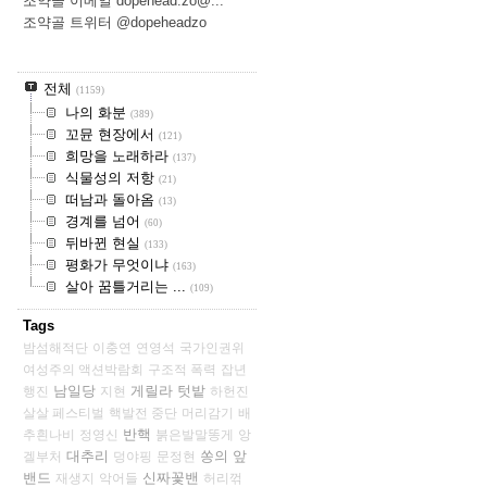
조약골 이메일 dopehead.zo@...
조약골 트위터 @dopeheadzo
전체
(1159)
나의 화분
(389)
꼬뮨 현장에서
(121)
희망을 노래하라
(137)
식물성의 저항
(21)
떠남과 돌아옴
(13)
경계를 넘어
(60)
뒤바뀐 현실
(133)
평화가 무엇이냐
(163)
살아 꿈틀거리는 ...
(109)
Tags
밤섬해적단
이충연
연영석
국가인권위
여성주의 액션박람회
구조적 폭력
잡년
남일당
게릴라 텃밭
행진
지현
하헌진
살살 페스티벌
핵발전 중단
머리감기
배
반핵
추흰나비
정영신
붉은발말똥게
앙
대추리
쏭의 앞
겔부처
덩야핑
문정현
밴드
신짜꽃밴
재생지
악어들
허리꺾