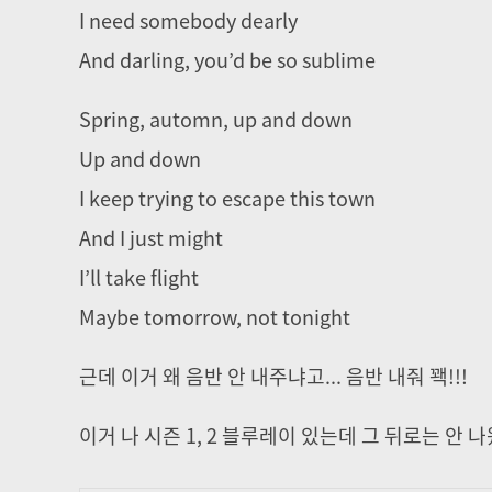
I need somebody dearly
And darling, you’d be so sublime
Spring, automn, up and down
Up and down
I keep trying to escape this town
And I just might
I’ll take flight
Maybe tomorrow, not tonight
​근데 이거 왜 음반 안 내주냐고... 음반 내줘 꽥!!!
이거 나 시즌 1, 2 블루레이 있는데 그 뒤로는 안 나왔다.