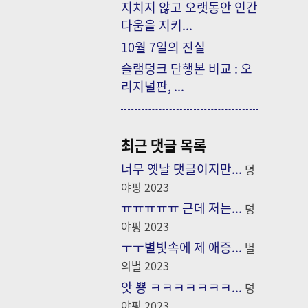
지치지 않고 오랫동안 인간
다움을 지키...
10월 7일의 진실
슬램덩크 단행본 비교 : 오
리지널판, ...
최근 댓글 목록
너무 옛날 댓글이지만...
뎡
야핑
2023
ㅠㅠㅠㅠㅠ 근데 저는...
뎡
야핑
2023
ㅜㅜ별빛속에 제 애증...
별
의별
2023
앗 뿅 ㅋㅋㅋㅋㅋㅋㅋ...
뎡
야핑
2023