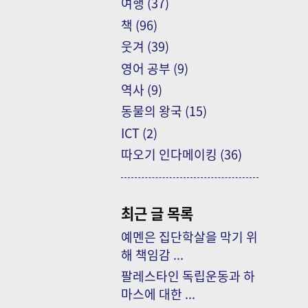
여행
(37)
책
(96)
웃겨
(39)
영어 공부
(9)
역사
(9)
동물의 왕국
(15)
ICT
(2)
따오기 인다메이킹
(36)
최근 글 목록
예멘은 집단학살을 막기 위
해 책임감 ...
팔레스타인 독립운동과 하
마스에 대한 ...