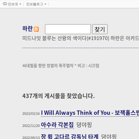
진보넷
진보블로그
하란
미드나잇 블루는 산왕의 색이다(#191970) 하란은 아카
씨네필을 향한 정열의 폭주열차 * 비고 : 시끄럼
437
개의 게시물을 찾았습니다.
I Will Always Think of You - 보잭홀
2023/03/16
아수라 각본집
뎡야핑
2022/11/20
장 뤽 고다르 감독님 타계
뎡야핑
2022/09/13