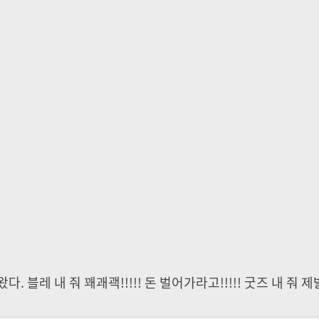
 블레 내 줘 꽤괘괙!!!!! 돈 벌어가라고!!!!! 굿즈 내 줘 제발!