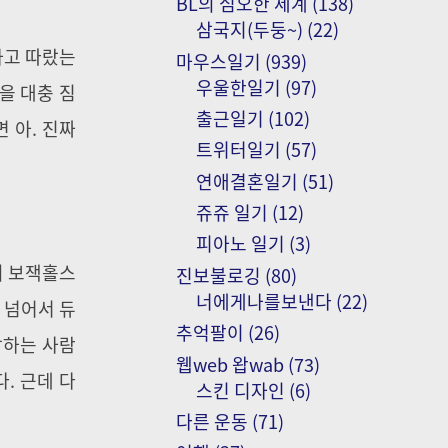
BL의 심오한 세계
(138)
삼국지(두둥~)
(22)
하고 따랐는
마우스일기
(939)
우울한일기
(97)
을 대충 짐
출근일기
(102)
 아. 진짜
트위터일기
(57)
연애결혼일기
(51)
쥬쥬 일기
(12)
피아노 일기
(3)
의 보잭홀스
진보불로깅
(80)
너에게나를보낸다
(22)
 넘어서 듀
추억팔이
(26)
랑하는 사람
웹web 왑wab
(73)
. 근데 다
스킨 디자인
(6)
다른 운동
(71)