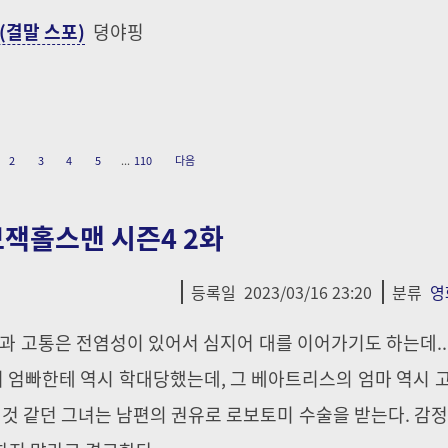
(결말 스포)
뎡야핑
2
3
4
5
...
110
다음
u - 보잭홀스맨 시즌4 2화
등록일
2023/03/16 23:20
분류
영
픔과 고통은 전염성이 있어서 심지어 대를 이어가기도 하는데..
 엄빠한테 역시 학대당했는데, 그 베아트리스의 엄마 역시 
 것 같던 그녀는 남편의 권유로 로보토미 수술을 받는다. 감정