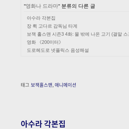
"
영화나 드라마
" 분류의 다른 글
아수라 각본집
장 뤽 고다르 감독님 타계
보잭 홀스맨 시즌3 4화: 물 밖에 나온 고기 (결말 스
영화 《200미터》
도로헤도로 넷플릭스 음성해설
태그
보잭홀스맨
,
애니메이션
아수라 각본집