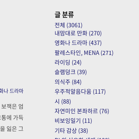
글 분류
전체
(3061)
내맘대로 만화
(270)
영화나 드라마
(437)
팔레스타인, MENA
(271)
라이딩
(24)
슬램덩크
(39)
의식주
(84)
화나 드라마
우주적알음다움
(117)
시
(88)
 보잭은 엄
자연미인 본좌하르
(76)
고통에 가득
비보잉일기
(11)
을 잃은 그
기타 감상
(38)