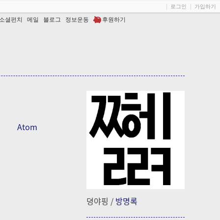
로그인
가입하기
소셜펀치
메일
블로그
정보운동
후원하기
Atom
뎡야핑
/
방명록