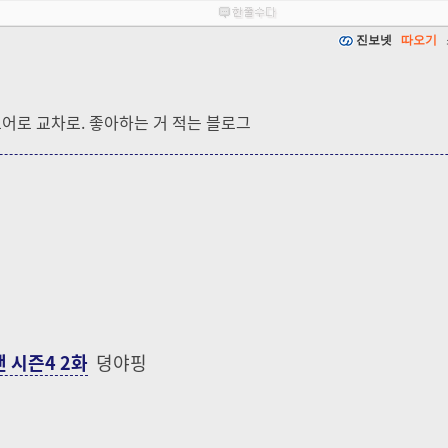
진보넷
따오기
드어로 교차로. 좋아하는 거 적는 블로그
스맨 시즌4 2화
뎡야핑