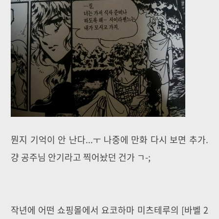
뭔지 기억이 안 난다...ㅜ 나중에 만화 다시 보면 추가.
걍 공주님 안기라고 찍어놨던 건가 ㄱ-;
작년에 어떤 쇼핑몰에서 요코하마 미츠테루의 [바벨 2