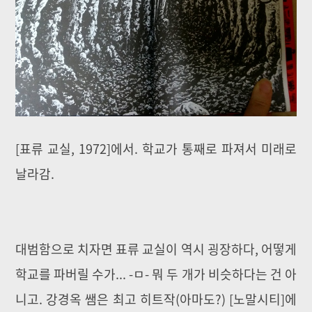
[표류 교실, 1972]에서. 학교가 통째로 파져서 미래로
날라감.
대범함으로 치자면 표류 교실이 역시 굉장하다, 어떻게
학교를 파버릴 수가... -ㅁ- 뭐 두 개가 비슷하다는 건 아
니고. 강경옥 쌤은 최고 히트작(아마도?) [노말시티]에