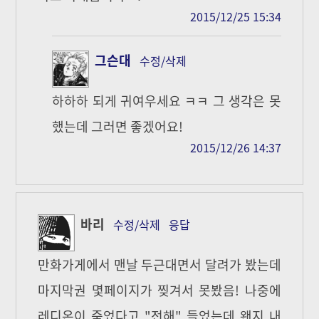
2015/12/25 15:34
그슨대
수정/삭제
하하하 되게 귀여우세요 ㅋㅋ 그 생각은 못
했는데 그러면 좋겠어요!
2015/12/26 14:37
바리
수정/삭제
응답
만화가게에서 맨날 두근대면서 달려가 봤는데
마지막권 몇페이지가 찢겨서 못봤음! 나중에
레디온이 죽었다고 "전해" 들었는데 왠지 내