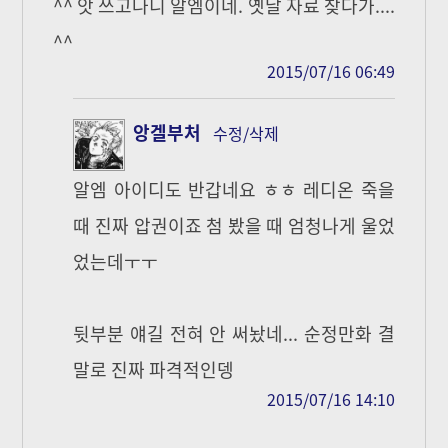
^^ 앗 쓰고나니 알엠이네. 옛날 자료 찾다가....
^^
2015/07/16 06:49
앙겔부처
수정/삭제
알엠 아이디도 반갑네요 ㅎㅎ 레디온 죽을
때 진짜 압권이죠 첨 봤을 때 엄청나게 울었
었는데ㅜㅜ
뒷부분 얘길 전혀 안 써놨네... 순정만화 결
말로 진짜 파격적인뎅
2015/07/16 14:10