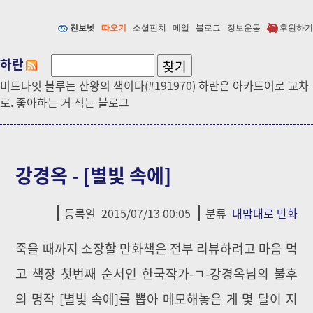
진보넷
따오기
소셜펀치
메일
블로그
정보운동
후원하기
하란
미드나잇 블루는 산왕의 색이다(#191970) 하란은 아카드어로 교차
로. 좋아하는 거 적는 블로그
강경옥 - [별빛 속에]
등록일
2015/07/13 00:05
분류
내맘대로 만화
죽을 때까지 소장할 만화책은 전부 리뷰하려고 마음 먹
고 책장 첫번째 순서인 한국작가-ㄱ-강경옥님의 불후
의 명작 [별빛 속에]를 뽑아 메모해놓은 게 몇 달이 지