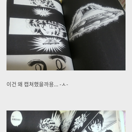
이건 왜 캡쳐했을까용... -ㅅ-