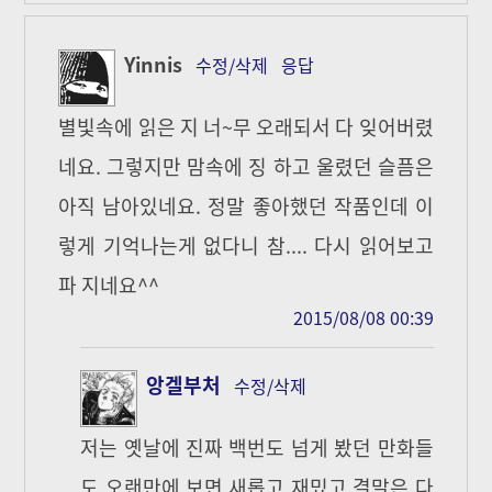
Yinnis
수정/삭제
응답
별빛속에 읽은 지 너~무 오래되서 다 잊어버렸
네요. 그렇지만 맘속에 징 하고 울렸던 슬픔은
아직 남아있네요. 정말 좋아했던 작품인데 이
렇게 기억나는게 없다니 참.... 다시 읽어보고
파 지네요^^
2015/08/08 00:39
앙겔부처
수정/삭제
저는 옛날에 진짜 백번도 넘게 봤던 만화들
도 오랜만에 보면 새롭고 재밌고 결말은 다