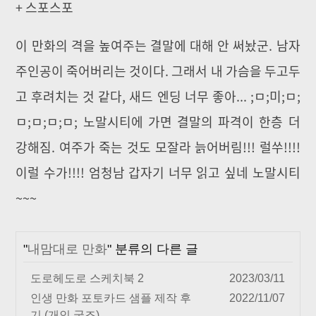
+ 스포스포
이 만화의 격을 높여주는 결말에 대해 안 써놨군. 남자
주인공이 죽어버리는 것이다. 그래서 내 가슴을 두고두
고 후려치는 것 같다, 새드 엔딩 너무 좋아... ;ㅁ;미;ㅁ;
ㅁ;ㅁ;ㅁ;ㅁ; 노말시티에 가면 결말의 파격이 한층 더
강해짐. 여주가 죽는 것도 모잘라 늙어버림!!! 럴쑤!!!!
이럴 수가!!!! 엄청남 갑자기 너무 읽고 싶네 노말시티
~~~
"
내맘대로 만화
" 분류의 다른 글
도로헤도로 스케치북 2
2023/03/11
인생 만화 포토카드 샘플 제작 후
2022/11/07
기 (개인 굿즈)