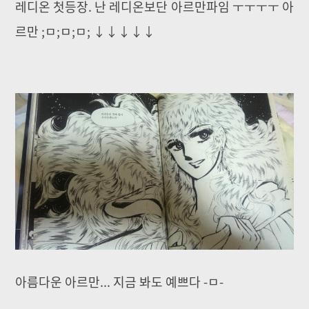
레디온 첫등장. 난 레디온보단 아르만파임 ㅜㅜㅜㅜ 아
르만 ;ㅁ;ㅁ;ㅁ; ↓↓↓↓↓
아름다운 아르만... 지금 봐도 예쁘다 -ㅁ-