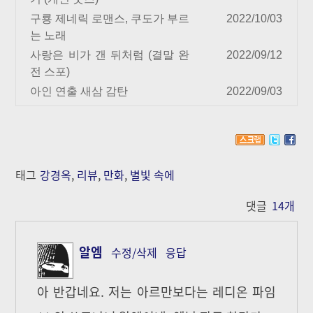
구룡 제네릭 로맨스, 쿠도가 부르
2022/10/03
는 노래
사랑은 비가 갠 뒤처럼 (결말 완
2022/09/12
전 스포)
아인 연출 새삼 감탄
2022/09/03
태그
강경옥
,
리뷰
,
만화
,
별빛 속에
댓글
14
개
알엠
수정/삭제
응답
아 반갑네요. 저는 아르만보다는 레디온 파임